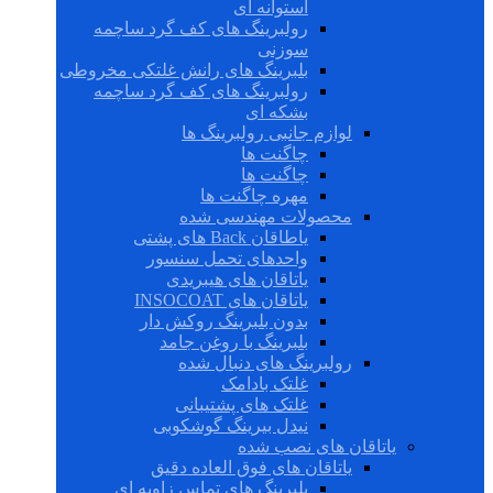
استوانه ای
رولبرینگ های کف گرد ساچمه
سوزنی
بلبرینگ های رانش غلتکی مخروطی
رولبرینگ های کف گرد ساچمه
بشکه ای
لوازم جانبی رولبرینگ ها
چاگنت ها
چاگنت ها
مهره چاگنت ها
محصولات مهندسی شده
یاطاقان Back های پشتی
واحدهای تحمل سنسور
یاتاقان های هیبریدی
یاتاقان های INSOCOAT
بدون بلبرینگ روکش دار
بلبرینگ با روغن جامد
رولبرینگ های دنبال شده
غلتک بادامک
غلتک های پشتیبانی
نیدل بیرینگ گوشکوبی
یاتاقان های نصب شده
یاتاقان های فوق العاده دقیق
بلبرینگ های تماس زاویه ای