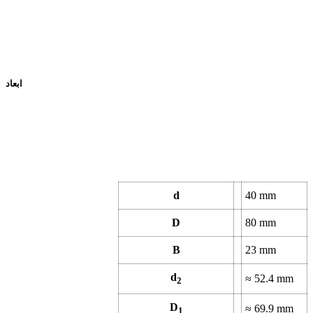
ابعاد
d
40
mm
D
80
mm
B
23
mm
d
≈
52.4
mm
2
D
≈
69.9
mm
1