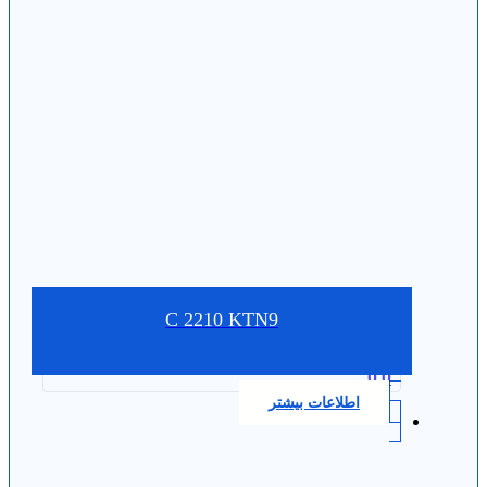
C 2210 KTN9
0.0
اطلاعات بیشتر