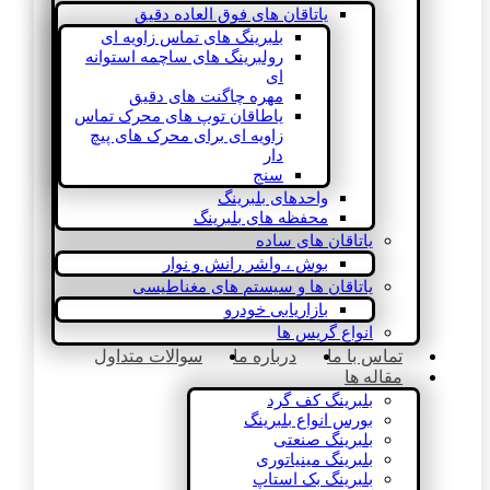
یاتاقان های فوق العاده دقیق
بلبرینگ های تماس زاویه ای
رولبرینگ های ساچمه استوانه
ای
مهره چاگنت های دقیق
یاطاقان توپ های محرک تماس
زاویه ای برای محرک های پیچ
دار
سنج
واحدهای بلبرینگ
محفظه های بلبرینگ
یاتاقان های ساده
بوش ، واشر رانش و نوار
یاتاقان ها و سیستم های مغناطیسی
بازاریابی خودرو
انواع گریس ها
تماس با ما
درباره ما
سوالات متداول
مقاله ها
بلبرینگ کف گرد
بورس انواع بلبرینگ
بلبرینگ صنعتی
بلبرینگ مینیاتوری
بلبرینگ بک استاپ