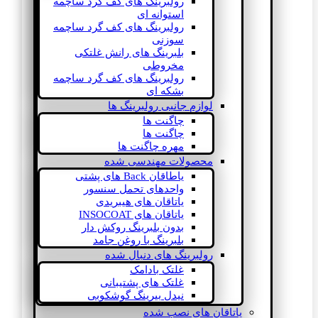
رولبرینگ های کف گرد ساچمه
استوانه ای
رولبرینگ های کف گرد ساچمه
سوزنی
بلبرینگ های رانش غلتکی
مخروطی
رولبرینگ های کف گرد ساچمه
بشکه ای
لوازم جانبی رولبرینگ ها
چاگنت ها
چاگنت ها
مهره چاگنت ها
محصولات مهندسی شده
یاطاقان Back های پشتی
واحدهای تحمل سنسور
یاتاقان های هیبریدی
یاتاقان های INSOCOAT
بدون بلبرینگ روکش دار
بلبرینگ با روغن جامد
رولبرینگ های دنبال شده
غلتک بادامک
غلتک های پشتیبانی
نیدل بیرینگ گوشکوبی
یاتاقان های نصب شده