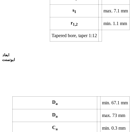
s
max.
7.1
mm
1
r
min.
1.1
mm
1,2
Tapered bore, taper 1:12
ابعاد
ابوتمنت
D
min.
67.1
mm
a
D
max.
73
mm
a
C
min.
0.3
mm
a