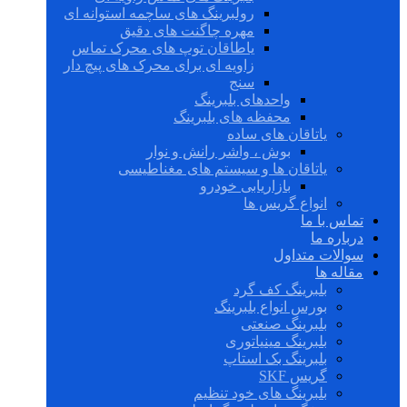
رولبرینگ های ساچمه استوانه ای
مهره چاگنت های دقیق
یاطاقان توپ های محرک تماس
زاویه ای برای محرک های پیچ دار
سنج
واحدهای بلبرینگ
محفظه های بلبرینگ
یاتاقان های ساده
بوش ، واشر رانش و نوار
یاتاقان ها و سیستم های مغناطیسی
بازاریابی خودرو
انواع گریس ها
تماس با ما
درباره ما
سوالات متداول
مقاله ها
بلبرینگ کف گرد
بورس انواع بلبرینگ
بلبرینگ صنعتی
بلبرینگ مینیاتوری
بلبرینگ بک استاپ
گریس SKF
بلبرینگ های خود تنظیم