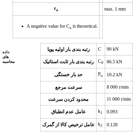
r
max.
1
mm
a
A negative value for C
is theoretical.
a
C
90
kN
رتبه بندی بار اولیه پویا
داده
های
C
kN
86.5
رتبه بندی بار ثابت استاتیک
محاسبه
0
P
kN
10.2
حد بار خستگی
u
8 000
r/min
سرعت مرجع
11 000
r/min
محدود کردن سرعت
k
0.093
عامل عدم انطباق
1
k
0.128
عامل ترخیص کالا از گمرک
2