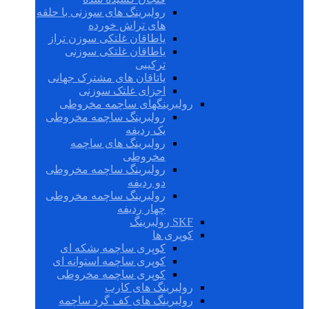
رولبرینگ های سوزنی با حلقه
های تراش خورده
یاطاقان غلتکی سوزن تراز
یاطاقان غلتکی سوزنی
ترکیبی
یاتاقان های مشترک جهانی
اجزای غلتک سوزنی
رولبرینگهای ساچمه مخروطی
رولبرینگ ساچمه مخروطی
یک ردیفه
رولبرینگ های ساچمه
مخروطی
رولبرینگ ساچمه مخروطی
دو ردیفه
رولبرینگ ساچمه مخروطی
چهار ردیفه
SKF رولبرینگ
کوپری ها
کوپری ساچمه بشکه ای
کوپری ساچمه استوانه ای
کوپری ساچمه مخروطی
رولبرینگ های کارب
رولبرینگ های کف گرد ساچمه