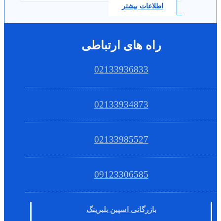
اطلاعات بیشتر
راه های ارتباطی
02133936833
02133934873
02133985527
09123306585
بازرگانی اسپین بلبرینگ