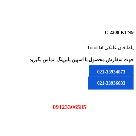
C 2208 KTN9
یاطاقان غلتکی Toroidal
جهت سفارش محصول
با اسپین بلبرینگ
تماس بگیرید
021-33934873
یا
021-33936833
09123306585