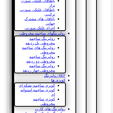
یاطاقان غلتکی سوزن
تراز
یاطاقان غلتکی سوزنی
ترکیبی
یاتاقان های مشترک
جهانی
اجزای غلتک سوزنی
رولبرینگهای ساچمه مخروطی
رولبرینگ ساچمه
مخروطی یک ردیفه
رولبرینگ های ساچمه
مخروطی
رولبرینگ ساچمه
مخروطی دو ردیفه
رولبرینگ ساچمه
مخروطی چهار ردیفه
SKF رولبرینگ
کوپری ها
کوپری ساچمه بشکه ای
کوپری ساچمه استوانه
ای
کوپری ساچمه
مخروطی
رولبرینگ های کارب