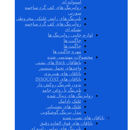
استوانه ای
رولبرینگ های کف گرد ساچمه
سوزنی
بلبرینگ های رانش غلتکی مخروطی
رولبرینگ های کف گرد ساچمه
بشکه ای
لوازم جانبی رولبرینگ ها
چاگنت ها
چاگنت ها
مهره چاگنت ها
محصولات مهندسی شده
یاطاقان Back های پشتی
واحدهای تحمل سنسور
یاتاقان های هیبریدی
یاتاقان های INSOCOAT
بدون بلبرینگ روکش دار
بلبرینگ با روغن جامد
رولبرینگ های دنبال شده
غلتک بادامک
غلتک های پشتیبانی
نیدل بیرینگ گوشکوبی
یاتاقان های نصب شده
یاتاقان های فوق العاده دقیق
بلبرینگ های تماس زاویه ای