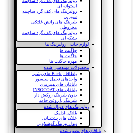
رولبرینگ های کف گرد ساچمه
استوانه ای
رولبرینگ های کف گرد ساچمه
سوزنی
بلبرینگ های رانش غلتکی
مخروطی
رولبرینگ های کف گرد ساچمه
بشکه ای
لوازم جانبی رولبرینگ ها
چاگنت ها
چاگنت ها
مهره چاگنت ها
محصولات مهندسی شده
یاطاقان Back های پشتی
واحدهای تحمل سنسور
یاتاقان های هیبریدی
یاتاقان های INSOCOAT
بدون بلبرینگ روکش دار
بلبرینگ با روغن جامد
رولبرینگ های دنبال شده
غلتک بادامک
غلتک های پشتیبانی
نیدل بیرینگ گوشکوبی
یاتاقان های نصب شده