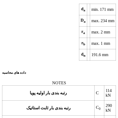
d
min.
171
mm
a
D
max.
234
mm
a
r
max.
2
mm
a
r
max.
1
mm
b
d
191.6
mm
n
داده های محاسبه
NOTES
114
C
رتبه بندی بار اولیه پویا
kN
290
C
رتبه بندی بار ثابت استاتیک
0
kN