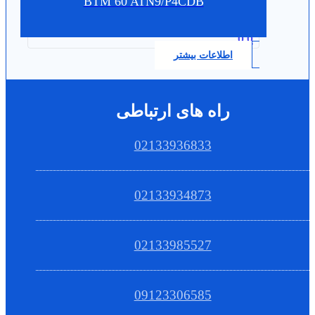
BTM 60 ATN9/P4CDB
0.0
اطلاعات بیشتر
راه های ارتباطی
02133936833
02133934873
02133985527
09123306585