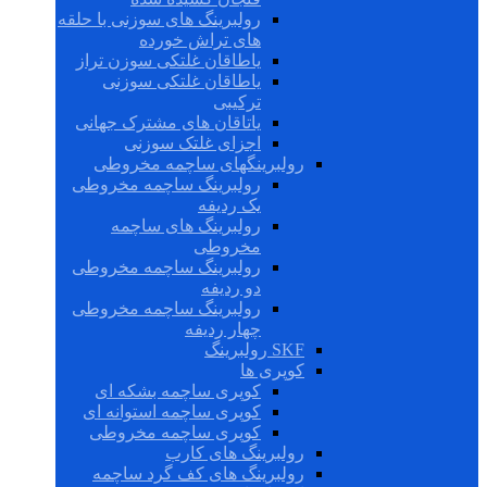
رولبرینگ های سوزنی با حلقه
های تراش خورده
یاطاقان غلتکی سوزن تراز
یاطاقان غلتکی سوزنی
ترکیبی
یاتاقان های مشترک جهانی
اجزای غلتک سوزنی
رولبرینگهای ساچمه مخروطی
رولبرینگ ساچمه مخروطی
یک ردیفه
رولبرینگ های ساچمه
مخروطی
رولبرینگ ساچمه مخروطی
دو ردیفه
رولبرینگ ساچمه مخروطی
چهار ردیفه
SKF رولبرینگ
کوپری ها
کوپری ساچمه بشکه ای
کوپری ساچمه استوانه ای
کوپری ساچمه مخروطی
رولبرینگ های کارب
رولبرینگ های کف گرد ساچمه