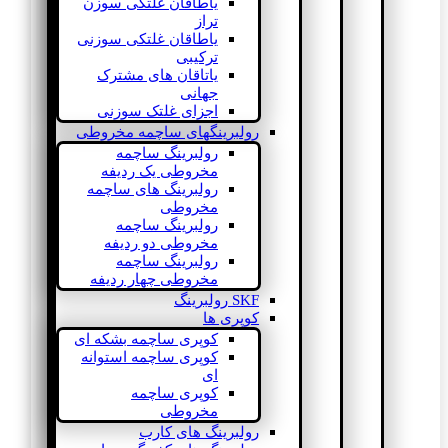
یاطاقان غلتکی سوزن
تراز
یاطاقان غلتکی سوزنی
ترکیبی
یاتاقان های مشترک
جهانی
اجزای غلتک سوزنی
رولبرینگهای ساچمه مخروطی
رولبرینگ ساچمه
مخروطی یک ردیفه
رولبرینگ های ساچمه
مخروطی
رولبرینگ ساچمه
مخروطی دو ردیفه
رولبرینگ ساچمه
مخروطی چهار ردیفه
SKF رولبرینگ
کوپری ها
کوپری ساچمه بشکه ای
کوپری ساچمه استوانه
ای
کوپری ساچمه
مخروطی
رولبرینگ های کارب