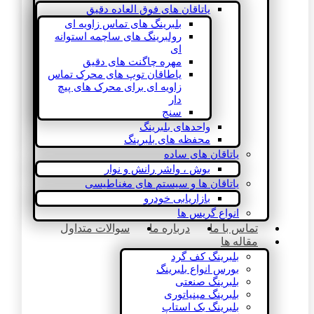
یاتاقان های فوق العاده دقیق
بلبرینگ های تماس زاویه ای
رولبرینگ های ساچمه استوانه
ای
مهره چاگنت های دقیق
یاطاقان توپ های محرک تماس
زاویه ای برای محرک های پیچ
دار
سنج
واحدهای بلبرینگ
محفظه های بلبرینگ
یاتاقان های ساده
بوش ، واشر رانش و نوار
یاتاقان ها و سیستم های مغناطیسی
بازاریابی خودرو
انواع گریس ها
تماس با ما
درباره ما
سوالات متداول
مقاله ها
بلبرینگ کف گرد
بورس انواع بلبرینگ
بلبرینگ صنعتی
بلبرینگ مینیاتوری
بلبرینگ بک استاپ