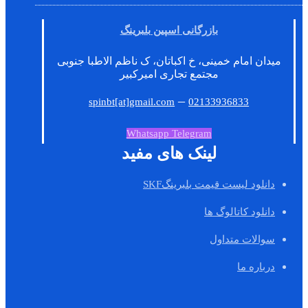
بازرگانی اسپین بلبرینگ
میدان امام خمینی، خ اکباتان، ک ناظم الاطبا جنوبی
مجتمع تجاری امیرکبیر
–
spinbt[at]gmail.com
02133936833
Whatsapp
Telegram
لینک های مفید
دانلود لیست قیمت بلبرینگSKF
دانلود کاتالوگ ها
سوالات متداول
درباره ما