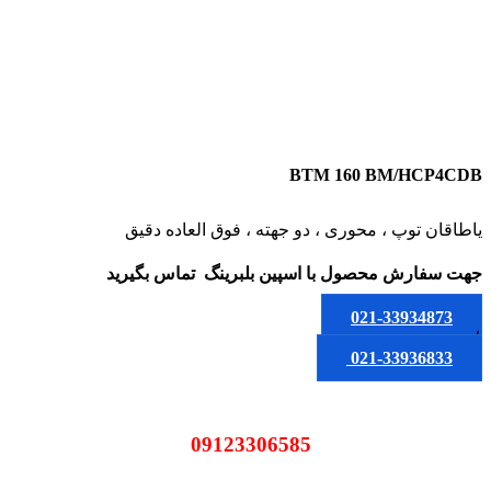
BTM 160 BM/HCP4CDB
یاطاقان توپ ، محوری ، دو جهته ، فوق العاده دقیق
جهت سفارش محصول
با اسپین بلبرینگ
تماس بگیرید
021-33934873
یا
021-33936833
09123306585