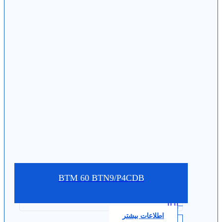
BTM 60 BTN9/P4CDB
0.0
اطلاعات بیشتر