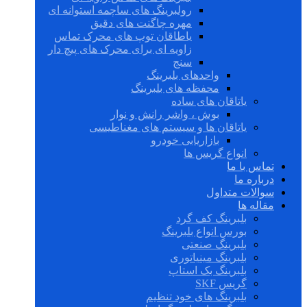
رولبرینگ های ساچمه استوانه ای
مهره چاگنت های دقیق
یاطاقان توپ های محرک تماس
زاویه ای برای محرک های پیچ دار
سنج
واحدهای بلبرینگ
محفظه های بلبرینگ
یاتاقان های ساده
بوش ، واشر رانش و نوار
یاتاقان ها و سیستم های مغناطیسی
بازاریابی خودرو
انواع گریس ها
تماس با ما
درباره ما
سوالات متداول
مقاله ها
بلبرینگ کف گرد
بورس انواع بلبرینگ
بلبرینگ صنعتی
بلبرینگ مینیاتوری
بلبرینگ بک استاپ
گریس SKF
بلبرینگ های خود تنظیم