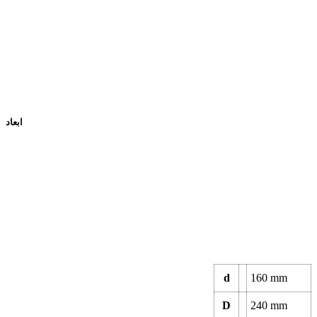
ابعاد
d
160
mm
D
240
mm