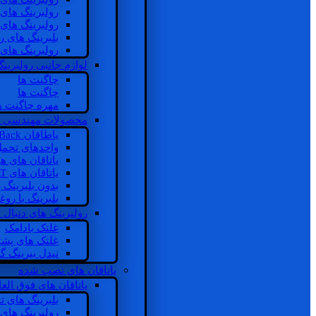
رولبرینگ های
رولبرینگ های
بلبرینگ های 
رولبرینگ های
لوازم جانبی رولبرینگ
چاگنت ها
چاگنت ها
مهره چاگنت ه
محصولات مهندسی 
یاطاقان Back های پشتی
واحدهای تحم
یاتاقان های ه
یاتاقان های INSOCOAT
بدون بلبرینگ 
بلبرینگ با رو
رولبرینگ های دنبال
غلتک بادامک
غلتک های پشت
نیدل بیرینگ 
یاتاقان های نصب شده
یاتاقان های فوق الع
بلبرینگ های ت
رولبرینگ های