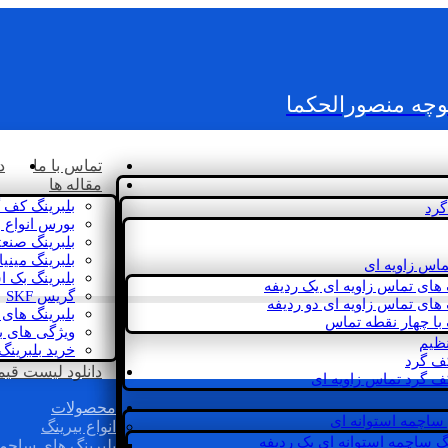
کوچه منصورالحکما
تماس با ما
د
مقاله ها
بلبرینگ کف 
گرد
بورس انواع ب
بلبرینگ صنع
بلبرینگ مینی
ماس زاویه ای
بلبرینگ بک 
 های تماس زاویه ای یک ردیفه
گریس SKF
 های تماس زاویه ای دو ردیفه
بلبرینگ های 
 با چهار نقطه تماس
ویژگی های ب
نظیم
خرید بلبرینگ
کف گرد
دانلود لیست قیمت 
ف گرد تماس زاویه ای
محصولات
 ساچمه استوانه ای
انواع بیرینگ
گ ساچمه استوانه ای یک ردیفه
بلبرینگ های ساچم