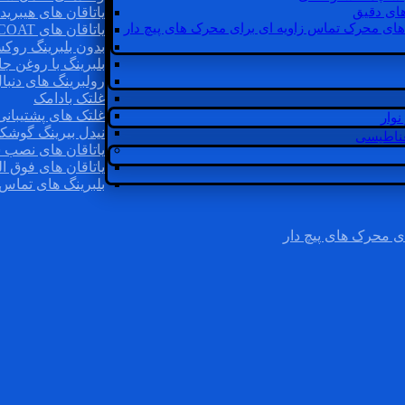
ای دقیق
یاتاقان های هیبرید
های محرک تماس زاویه ای برای محرک های پیچ دار
یاتاقان های INSOCOAT
بدون بلبرینگ روک
بلبرینگ با روغن جا
رولبرینگ های دنبا
غلتک بادامک
غلتک های پشتیبانی
وار
نیدل بیرینگ گوشک
غناطیسی
یاتاقان های نصب 
یاتاقان های فوق ال
بلبرینگ های تماس 
ی محرک های پیچ دار