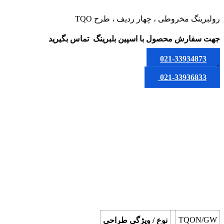
رولبرینگ مخروطی ، چهار ردیف ، طرح TQO
جهت سفارش محصول
با اسپین بلبرینگ
تماس بگیرید
021-33934873
یا
021-33936833
TQON/GW
نوع / ویژگی طراحی