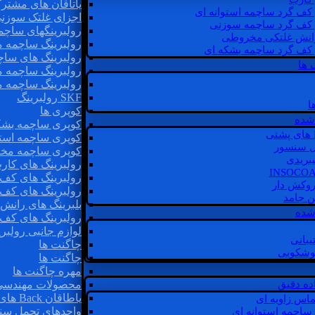
یاتاقان های مشتر
 کف گرد ساچمه استوانه ای
اجزای غلتک سوزن
 کف گرد ساچمه سوزنی
رولبرینگهای ساچ
رانش غلتکی مخروطی
رولبرینگ ساچمه 
 کف گرد ساچمه بشکه ای
رولبرینگ های سا
 ها
رولبرینگ ساچمه 
رولبرینگ ساچمه 
SKF رولبرینگ
ا
کوپری ها
شده
کوپری ساچمه بشک
کوپری ساچمه استو
ل سنسور
کوپری ساچمه مخ
یبریدی
رولبرینگ های کار
رولبرینگ های کف 
روکش دار
رولبرینگ های کف
غن جامد
بلبرینگ های ران
 شده
رولبرینگ های کف
لوازم جانبی رولبری
یبانی
چاگنت ها
گوشکوبی
چاگنت ها
مهره چاگنت ها
اده دقیق
محصولات مهندسی
یاطاقان Back های پشتی
ماس زاویه ای
واحدهای تحمل سن
 ساچمه استوانه ای