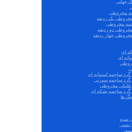
ک جهانی
ی
مه مخروطی
مخروطی یک ردیفه
چمه مخروطی
مخروطی دو ردیفه
مخروطی چهار ردیفه
ه ای
انه ای
روطی
ب
گرد ساچمه استوانه ای
 گرد ساچمه سوزنی
ش غلتکی مخروطی
 گرد ساچمه بشکه ای
نگ ها
 شده
سور