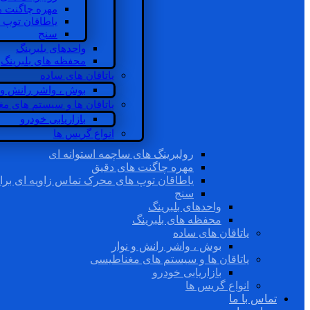
مهره چاگنت ه
یاطاقان توپ 
سنج
واحدهای بلبرینگ
محفظه های بلبرینگ
یاتاقان های ساده
بوش ، واشر رانش و ن
یاتاقان ها و سیستم های م
بازاریابی خودرو
انواع گریس ها
رولبرینگ های ساچمه استوانه ای
مهره چاگنت های دقیق
یاطاقان توپ های محرک تماس زاویه ای برا
سنج
واحدهای بلبرینگ
محفظه های بلبرینگ
یاتاقان های ساده
بوش ، واشر رانش و نوار
یاتاقان ها و سیستم های مغناطیسی
بازاریابی خودرو
انواع گریس ها
تماس با ما