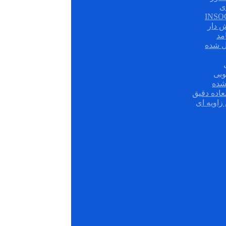
ی
ش دار
مد
ل شده
وبی
شده
عاده دقیق
زاویه ای