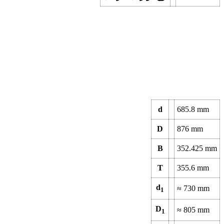
d
685.8
mm
D
876
mm
B
352.425
mm
T
355.6
mm
d
≈
730
mm
1
D
≈
805
mm
1