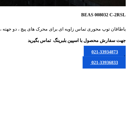
BEAS 008032 C-2RSL
یاطاقان توپ محوری تماس زاویه ای برای محرک های پیچ ، دو جهته ، 
جهت سفارش محصول
با اسپین بلبرینگ
تماس بگیرید
021-33934873
یا
021-33936833