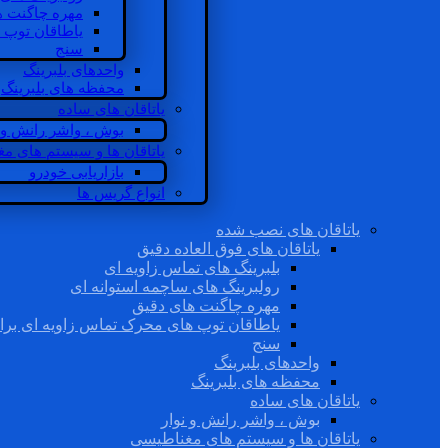
مهره چاگنت ه
یاطاقان توپ 
سنج
واحدهای بلبرینگ
محفظه های بلبرینگ
یاتاقان های ساده
بوش ، واشر رانش و ن
یاتاقان ها و سیستم های م
بازاریابی خودرو
انواع گریس ها
یاتاقان های نصب شده
یاتاقان های فوق العاده دقیق
بلبرینگ های تماس زاویه ای
رولبرینگ های ساچمه استوانه ای
مهره چاگنت های دقیق
یاطاقان توپ های محرک تماس زاویه ای برا
سنج
واحدهای بلبرینگ
محفظه های بلبرینگ
یاتاقان های ساده
بوش ، واشر رانش و نوار
یاتاقان ها و سیستم های مغناطیسی