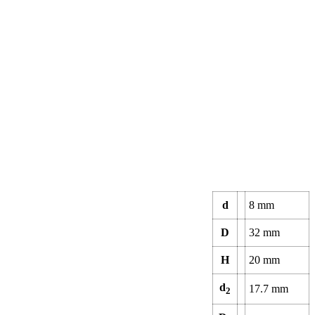
d
8
mm
D
32
mm
H
20
mm
d
17.7
mm
2