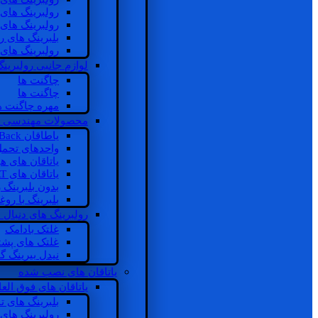
رولبرینگ های
رولبرینگ های
بلبرینگ های 
رولبرینگ های
لوازم جانبی رولبرینگ
چاگنت ها
چاگنت ها
مهره چاگنت ه
محصولات مهندسی 
یاطاقان Back های پشتی
واحدهای تحم
یاتاقان های ه
یاتاقان های INSOCOAT
بدون بلبرینگ 
بلبرینگ با رو
رولبرینگ های دنبال
غلتک بادامک
غلتک های پشت
نیدل بیرینگ 
یاتاقان های نصب شده
یاتاقان های فوق الع
بلبرینگ های ت
رولبرینگ های