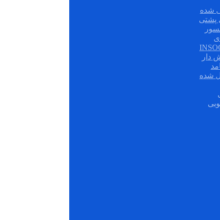
 شده
سور
ی
ش دار
مد
ل شده
وبی