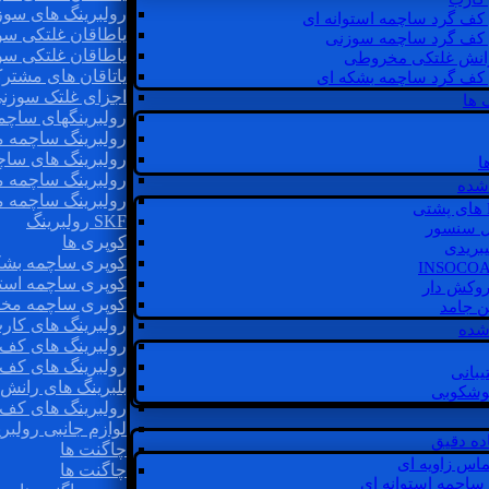
رولبرینگ های سوز
 کف گرد ساچمه استوانه ای
یاطاقان غلتکی سو
 کف گرد ساچمه سوزنی
یاطاقان غلتکی سو
رانش غلتکی مخروطی
یاتاقان های مشتر
 کف گرد ساچمه بشکه ای
اجزای غلتک سوزن
 ها
رولبرینگهای ساچ
رولبرینگ ساچمه 
رولبرینگ های سا
ا
رولبرینگ ساچمه 
شده
رولبرینگ ساچمه 
SKF رولبرینگ
ل سنسور
کوپری ها
یبریدی
کوپری ساچمه بشک
کوپری ساچمه استو
روکش دار
کوپری ساچمه مخ
غن جامد
رولبرینگ های کار
 شده
رولبرینگ های کف 
رولبرینگ های کف
یبانی
بلبرینگ های ران
گوشکوبی
رولبرینگ های کف
لوازم جانبی رولبری
اده دقیق
چاگنت ها
ماس زاویه ای
چاگنت ها
 ساچمه استوانه ای