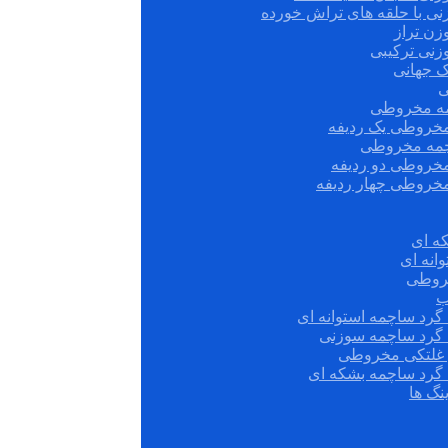
نی با حلقه های تراش خورده
زن تراز
زنی ترکیبی
ک جهانی
ی
مه مخروطی
مخروطی یک ردیفه
چمه مخروطی
مخروطی دو ردیفه
مخروطی چهار ردیفه
ه ای
انه ای
روطی
ب
گرد ساچمه استوانه ای
 گرد ساچمه سوزنی
ش غلتکی مخروطی
 گرد ساچمه بشکه ای
نگ ها