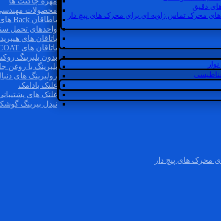
مهره چاگنت ها
ای دقیق
محصولات مهندسی
های محرک تماس زاویه ای برای محرک های پیچ دار
یاطاقان Back های پشتی
واحدهای تحمل سن
یاتاقان های هیبرید
یاتاقان های INSOCOAT
بدون بلبرینگ روک
وار
بلبرینگ با روغن جا
غناطیسی
رولبرینگ های دنبا
غلتک بادامک
غلتک های پشتیبانی
نیدل بیرینگ گوشک
ی محرک های پیچ دار