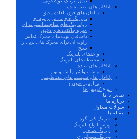
نیدل بیرینگ گوشکوبی
یاتاقان های نصب شده
یاتاقان های فوق العاده دقیق
بلبرینگ های تماس زاویه ای
رولبرینگ های ساچمه استوانه ای
مهره چاگنت های دقیق
یاطاقان توپ های محرک تماس
زاویه ای برای محرک های پیچ دار
سنج
واحدهای بلبرینگ
محفظه های بلبرینگ
یاتاقان های ساده
بوش ، واشر رانش و نوار
یاتاقان ها و سیستم های مغناطیسی
بازاریابی خودرو
انواع گریس ها
تماس با ما
درباره ما
سوالات متداول
مقاله ها
بلبرینگ کف گرد
بورس انواع بلبرینگ
بلبرینگ صنعتی
بلبرینگ مینیاتوری