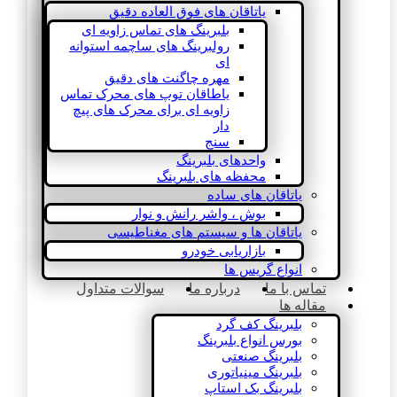
یاتاقان های فوق العاده دقیق
بلبرینگ های تماس زاویه ای
رولبرینگ های ساچمه استوانه
ای
مهره چاگنت های دقیق
یاطاقان توپ های محرک تماس
زاویه ای برای محرک های پیچ
دار
سنج
واحدهای بلبرینگ
محفظه های بلبرینگ
یاتاقان های ساده
بوش ، واشر رانش و نوار
یاتاقان ها و سیستم های مغناطیسی
بازاریابی خودرو
انواع گریس ها
تماس با ما
درباره ما
سوالات متداول
مقاله ها
بلبرینگ کف گرد
بورس انواع بلبرینگ
بلبرینگ صنعتی
بلبرینگ مینیاتوری
بلبرینگ بک استاپ