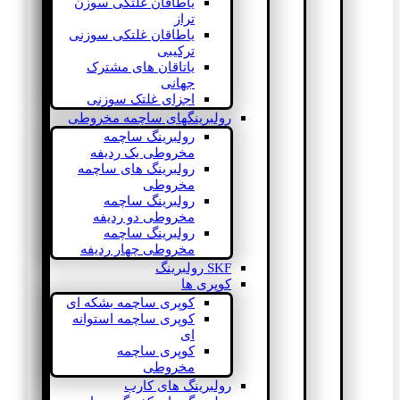
یاطاقان غلتکی سوزن
تراز
یاطاقان غلتکی سوزنی
ترکیبی
یاتاقان های مشترک
جهانی
اجزای غلتک سوزنی
رولبرینگهای ساچمه مخروطی
رولبرینگ ساچمه
مخروطی یک ردیفه
رولبرینگ های ساچمه
مخروطی
رولبرینگ ساچمه
مخروطی دو ردیفه
رولبرینگ ساچمه
مخروطی چهار ردیفه
SKF رولبرینگ
کوپری ها
کوپری ساچمه بشکه ای
کوپری ساچمه استوانه
ای
کوپری ساچمه
مخروطی
رولبرینگ های کارب