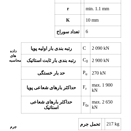
r
min.
1.1
mm
K
10
mm
6
تعداد سوراخ
C
2 090
kN
رتبه بندی بار اولیه پویا
داده
های
C
kN
2 900
رتبه بندی بار ثابت استاتیک
محاسبه
0
P
kN
270
حد بار خستگی
u
max.
1 900
F
حداکثر بارهای شعاعی پویا
r
kN
2 650
max.
حداکثر بارهای شعاعی
F
0r
kN
استاتیک
217
kg
تحمل جرم
جرم