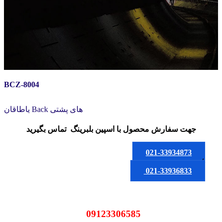
BCZ-8004
یاطاقان Back های پشتی
جهت سفارش محصول
با اسپین بلبرینگ
تماس بگیرید
021-33934873
یا
021-33936833
09123306585