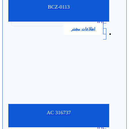
BCZ-0113
0.0
اطلاعات بیشتر
316737 AC
0.0