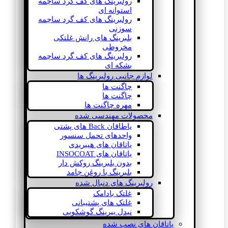
رولبرینگ های کف گرد ساچمه
استوانه ای
رولبرینگ های کف گرد ساچمه
سوزنی
بلبرینگ های رانش غلتکی
مخروطی
رولبرینگ های کف گرد ساچمه
بشکه ای
لوازم جانبی رولبرینگ ها
چاگنت ها
چاگنت ها
مهره چاگنت ها
محصولات مهندسی شده
یاطاقان Back های پشتی
واحدهای تحمل سنسور
یاتاقان های هیبریدی
یاتاقان های INSOCOAT
بدون بلبرینگ روکش دار
بلبرینگ با روغن جامد
رولبرینگ های دنبال شده
غلتک بادامک
غلتک های پشتیبانی
نیدل بیرینگ گوشکوبی
یاتاقان های نصب شده