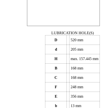
LUBRICATION HOLE(S)
D
520
mm
d
205
mm
H
max.
157.445
mm
B
168
mm
C
168
mm
F
248
mm
E
356
mm
b
13
mm