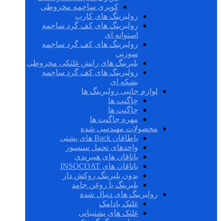
کوپری ساچمه مخروطی
رولبرینگ های کارب
رولبرینگ های کف گرد ساچمه
استوانه ای
رولبرینگ های کف گرد ساچمه
سوزنی
بلبرینگ های رانش غلتکی مخروطی
رولبرینگ های کف گرد ساچمه
بشکه ای
لوازم جانبی رولبرینگ ها
چاگنت ها
چاگنت ها
مهره چاگنت ها
محصولات مهندسی شده
یاطاقان Back های پشتی
واحدهای تحمل سنسور
یاتاقان های هیبریدی
یاتاقان های INSOCOAT
بدون بلبرینگ روکش دار
بلبرینگ با روغن جامد
رولبرینگ های دنبال شده
غلتک بادامک
غلتک های پشتیبانی