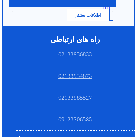
0.0
اطلاعات بیشتر
راه های ارتباطی
02133936833
02133934873
02133985527
09123306585