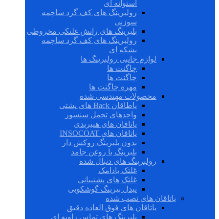
استوانه ای
رولبرینگ های کف گرد ساچمه
سوزنی
بلبرینگ های رانش غلتکی مخروطی
رولبرینگ های کف گرد ساچمه
بشکه ای
لوازم جانبی رولبرینگ ها
چاگنت ها
چاگنت ها
مهره چاگنت ها
محصولات مهندسی شده
یاطاقان Back های پشتی
واحدهای تحمل سنسور
یاتاقان های هیبریدی
یاتاقان های INSOCOAT
بدون بلبرینگ روکش دار
بلبرینگ با روغن جامد
رولبرینگ های دنبال شده
غلتک بادامک
غلتک های پشتیبانی
نیدل بیرینگ گوشکوبی
یاتاقان های نصب شده
یاتاقان های فوق العاده دقیق
بلبرینگ های تماس زاویه ای