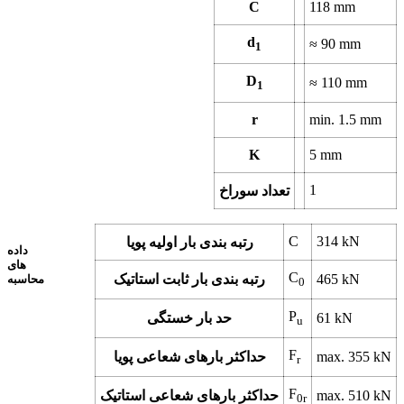
C
118
mm
d
≈
90
mm
1
D
≈
110
mm
1
r
min.
1.5
mm
K
5
mm
1
تعداد سوراخ
C
314
kN
رتبه بندی بار اولیه پویا
داده
های
C
kN
465
رتبه بندی بار ثابت استاتیک
محاسبه
0
P
kN
61
حد بار خستگی
u
F
kN
355
max.
حداکثر بارهای شعاعی پویا
r
F
kN
510
max.
حداکثر بارهای شعاعی استاتیک
0r