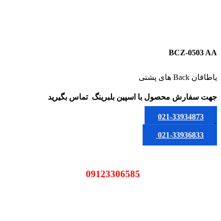
BCZ-0503 AA
یاطاقان Back های پشتی
جهت سفارش محصول
با اسپین بلبرینگ
تماس بگیرید
021-33934873
یا
021-33936833
09123306585