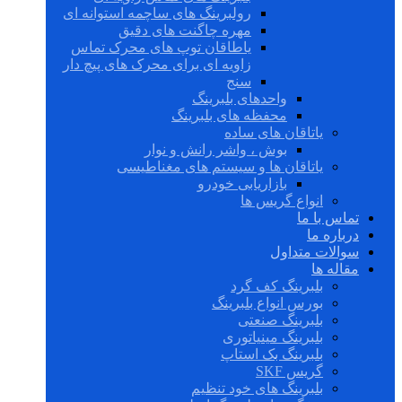
رولبرینگ های ساچمه استوانه ای
مهره چاگنت های دقیق
یاطاقان توپ های محرک تماس
زاویه ای برای محرک های پیچ دار
سنج
واحدهای بلبرینگ
محفظه های بلبرینگ
یاتاقان های ساده
بوش ، واشر رانش و نوار
یاتاقان ها و سیستم های مغناطیسی
بازاریابی خودرو
انواع گریس ها
تماس با ما
درباره ما
سوالات متداول
مقاله ها
بلبرینگ کف گرد
بورس انواع بلبرینگ
بلبرینگ صنعتی
بلبرینگ مینیاتوری
بلبرینگ بک استاپ
گریس SKF
بلبرینگ های خود تنظیم