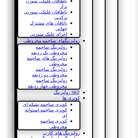
یاطاقان غلتکی سوزن
تراز
یاطاقان غلتکی سوزنی
ترکیبی
یاتاقان های مشترک
جهانی
اجزای غلتک سوزنی
رولبرینگهای ساچمه مخروطی
رولبرینگ ساچمه
مخروطی یک ردیفه
رولبرینگ های ساچمه
مخروطی
رولبرینگ ساچمه
مخروطی دو ردیفه
رولبرینگ ساچمه
مخروطی چهار ردیفه
SKF رولبرینگ
کوپری ها
کوپری ساچمه بشکه ای
کوپری ساچمه استوانه
ای
کوپری ساچمه
مخروطی
رولبرینگ های کارب