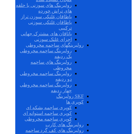
رولبرینگ های سوزنی با حلقه
های تراش خورده
یاطاقان غلتکی سوزن تراز
یاطاقان غلتکی سوزنی
ترکیبی
یاتاقان های مشترک جهانی
اجزای غلتک سوزنی
رولبرینگهای ساچمه مخروطی
رولبرینگ ساچمه مخروطی
یک ردیفه
رولبرینگ های ساچمه
مخروطی
رولبرینگ ساچمه مخروطی
دو ردیفه
رولبرینگ ساچمه مخروطی
چهار ردیفه
SKF رولبرینگ
کوپری ها
کوپری ساچمه بشکه ای
کوپری ساچمه استوانه ای
کوپری ساچمه مخروطی
رولبرینگ های کارب
رولبرینگ های کف گرد ساچمه