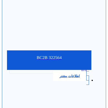
BC2B 322564
0.0
اطلاعات بیشتر