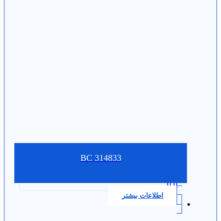
314833 BC
0.0
اطلاعات بیشتر