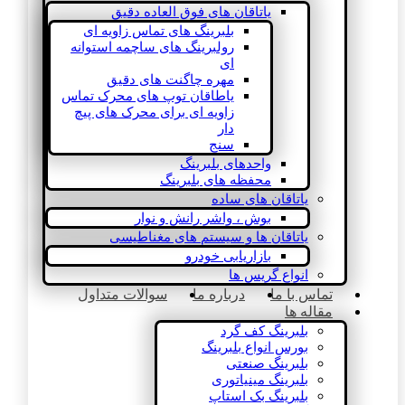
یاتاقان های فوق العاده دقیق
بلبرینگ های تماس زاویه ای
رولبرینگ های ساچمه استوانه
ای
مهره چاگنت های دقیق
یاطاقان توپ های محرک تماس
زاویه ای برای محرک های پیچ
دار
سنج
واحدهای بلبرینگ
محفظه های بلبرینگ
یاتاقان های ساده
بوش ، واشر رانش و نوار
یاتاقان ها و سیستم های مغناطیسی
بازاریابی خودرو
انواع گریس ها
تماس با ما
درباره ما
سوالات متداول
مقاله ها
بلبرینگ کف گرد
بورس انواع بلبرینگ
بلبرینگ صنعتی
بلبرینگ مینیاتوری
بلبرینگ بک استاپ