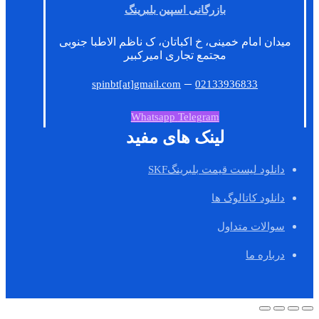
بازرگانی اسپین بلبرینگ
میدان امام خمینی، خ اکباتان، ک ناظم الاطبا جنوبی
مجتمع تجاری امیرکبیر
–
spinbt[at]gmail.com
02133936833
Whatsapp
Telegram
لینک های مفید
دانلود لیست قیمت بلبرینگSKF
دانلود کاتالوگ ها
سوالات متداول
درباره ما