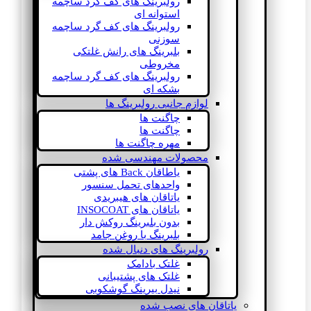
رولبرینگ های کف گرد ساچمه
استوانه ای
رولبرینگ های کف گرد ساچمه
سوزنی
بلبرینگ های رانش غلتکی
مخروطی
رولبرینگ های کف گرد ساچمه
بشکه ای
لوازم جانبی رولبرینگ ها
چاگنت ها
چاگنت ها
مهره چاگنت ها
محصولات مهندسی شده
یاطاقان Back های پشتی
واحدهای تحمل سنسور
یاتاقان های هیبریدی
یاتاقان های INSOCOAT
بدون بلبرینگ روکش دار
بلبرینگ با روغن جامد
رولبرینگ های دنبال شده
غلتک بادامک
غلتک های پشتیبانی
نیدل بیرینگ گوشکوبی
یاتاقان های نصب شده