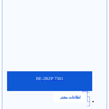
7301 BE-2RZP
0.0
اطلاعات بیشتر