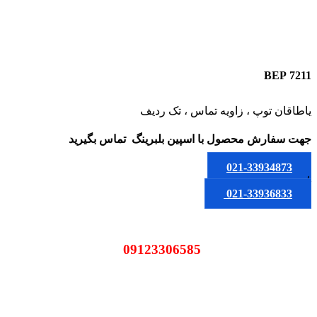
7211 BEP
یاطاقان توپ ، زاویه تماس ، تک ردیف
جهت سفارش محصول
با اسپین بلبرینگ
تماس بگیرید
021-33934873
یا
021-33936833
09123306585