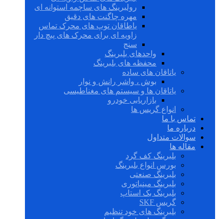
رولبرینگ های ساچمه استوانه ای
مهره چاگنت های دقیق
یاطاقان توپ های محرک تماس
زاویه ای برای محرک های پیچ دار
سنج
واحدهای بلبرینگ
محفظه های بلبرینگ
یاتاقان های ساده
بوش ، واشر رانش و نوار
یاتاقان ها و سیستم های مغناطیسی
بازاریابی خودرو
انواع گریس ها
تماس با ما
درباره ما
سوالات متداول
مقاله ها
بلبرینگ کف گرد
بورس انواع بلبرینگ
بلبرینگ صنعتی
بلبرینگ مینیاتوری
بلبرینگ بک استاپ
گریس SKF
بلبرینگ های خود تنظیم