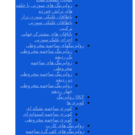
رولبرینگ های سوزنی با حلقه
های تراش خورده
یاطاقان غلتکی سوزن تراز
یاطاقان غلتکی سوزنی
ترکیبی
یاتاقان های مشترک جهانی
اجزای غلتک سوزنی
رولبرینگهای ساچمه مخروطی
رولبرینگ ساچمه مخروطی
یک ردیفه
رولبرینگ های ساچمه
مخروطی
رولبرینگ ساچمه مخروطی
دو ردیفه
رولبرینگ ساچمه مخروطی
چهار ردیفه
SKF رولبرینگ
کوپری ها
کوپری ساچمه بشکه ای
کوپری ساچمه استوانه ای
کوپری ساچمه مخروطی
رولبرینگ های کارب
رولبرینگ های کف گرد ساچمه