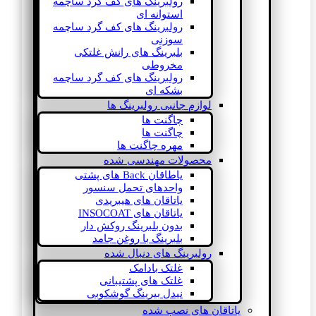
رولبرینگ های کف گرد ساچمه
استوانه ای
رولبرینگ های کف گرد ساچمه
سوزنی
بلبرینگ های رانش غلتکی
مخروطی
رولبرینگ های کف گرد ساچمه
بشکه ای
لوازم جانبی رولبرینگ ها
چاگنت ها
چاگنت ها
مهره چاگنت ها
محصولات مهندسی شده
یاطاقان Back های پشتی
واحدهای تحمل سنسور
یاتاقان های هیبریدی
یاتاقان های INSOCOAT
بدون بلبرینگ روکش دار
بلبرینگ با روغن جامد
رولبرینگ های دنبال شده
غلتک بادامک
غلتک های پشتیبانی
نیدل بیرینگ گوشکوبی
یاتاقان های نصب شده