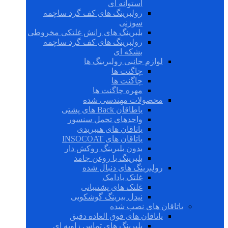
استوانه ای
رولبرینگ های کف گرد ساچمه
سوزنی
بلبرینگ های رانش غلتکی مخروطی
رولبرینگ های کف گرد ساچمه
بشکه ای
لوازم جانبی رولبرینگ ها
چاگنت ها
چاگنت ها
مهره چاگنت ها
محصولات مهندسی شده
یاطاقان Back های پشتی
واحدهای تحمل سنسور
یاتاقان های هیبریدی
یاتاقان های INSOCOAT
بدون بلبرینگ روکش دار
بلبرینگ با روغن جامد
رولبرینگ های دنبال شده
غلتک بادامک
غلتک های پشتیبانی
نیدل بیرینگ گوشکوبی
یاتاقان های نصب شده
یاتاقان های فوق العاده دقیق
بلبرینگ های تماس زاویه ای