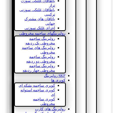
یاطاقان غلتکی سوزن
تراز
یاطاقان غلتکی سوزنی
ترکیبی
یاتاقان های مشترک
جهانی
اجزای غلتک سوزنی
رولبرینگهای ساچمه مخروطی
رولبرینگ ساچمه
مخروطی یک ردیفه
رولبرینگ های ساچمه
مخروطی
رولبرینگ ساچمه
مخروطی دو ردیفه
رولبرینگ ساچمه
مخروطی چهار ردیفه
SKF رولبرینگ
کوپری ها
کوپری ساچمه بشکه ای
کوپری ساچمه استوانه
ای
کوپری ساچمه
مخروطی
رولبرینگ های کارب