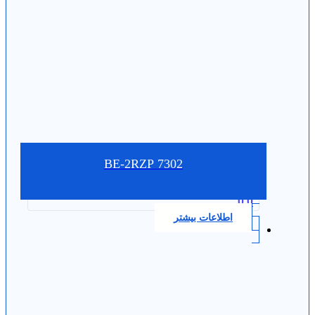
7302 BE-2RZP
0.0
اطلاعات بیشتر