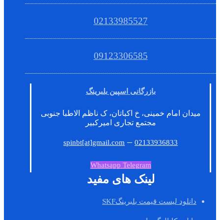
02133985527
09123306585
بازرگانی اسپین بلبرینگ
میدان امام خمینی، خ اکباتان، ک ناظم الاطبا جنوبی
مجتمع تجاری امیرکبیر
–
spinbt[at]gmail.com
02133936833
Whatsapp
Telegram
لینک های مفید
دانلود لیست قیمت بلبرینگSKF