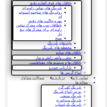
یاتاقان های فوق العاده دقیق
بلبرینگ های تماس زاویه ای
رولبرینگ های ساچمه استوانه
ای
مهره چاگنت های دقیق
یاطاقان توپ های محرک تماس
زاویه ای برای محرک های پیچ
دار
سنج
واحدهای بلبرینگ
محفظه های بلبرینگ
یاتاقان های ساده
بوش ، واشر رانش و نوار
یاتاقان ها و سیستم های مغناطیسی
بازاریابی خودرو
انواع گریس ها
تماس با ما
درباره ما
سوالات متداول
مقاله ها
بلبرینگ کف گرد
بورس انواع بلبرینگ
بلبرینگ صنعتی
بلبرینگ مینیاتوری
بلبرینگ بک استاپ