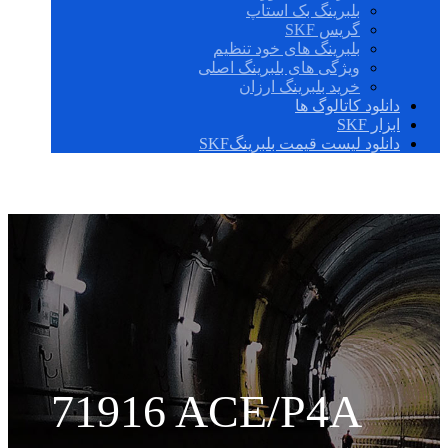
بلبرینگ بک استاپ
گریس SKF
بلبرینگ های خود تنظیم
ویژگی های بلبرینگ اصلی
خرید بلبرینگ ارزان
دانلود کاتالوگ ها
ابزار SKF
دانلود لیست قیمت بلبرینگSKF
71916 ACE/P4A