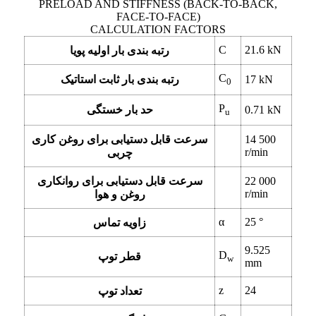
PRELOAD AND STIFFNESS (BACK-TO-BACK,
FACE-TO-FACE)
CALCULATION FACTORS
C
21.6
kN
رتبه بندی بار اولیه پویا
C
kN
17
رتبه بندی بار ثابت استاتیک
0
P
kN
0.71
حد بار خستگی
u
14 500
سرعت قابل دستیابی برای روغن کاری
r/min
چربی
22 000
سرعت قابل دستیابی برای روانکاری
r/min
روغن و هوا
α
25
°
زاویه تماس
9.525
D
قطر توپ
w
mm
z
24
تعداد توپ