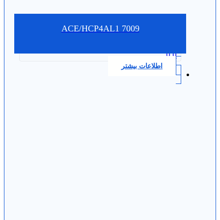
7009 ACE/HCP4AL1
0.0
اطلاعات بیشتر