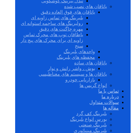
نیدل بیرینگ گوشکوبی
یاتاقان های نصب شده
یاتاقان های فوق العاده دقیق
بلبرینگ های تماس زاویه ای
رولبرینگ های ساچمه استوانه ای
مهره چاگنت های دقیق
یاطاقان توپ های محرک تماس
زاویه ای برای محرک های پیچ دار
سنج
واحدهای بلبرینگ
محفظه های بلبرینگ
یاتاقان های ساده
بوش ، واشر رانش و نوار
یاتاقان ها و سیستم های مغناطیسی
بازاریابی خودرو
انواع گریس ها
تماس با ما
درباره ما
سوالات متداول
مقاله ها
بلبرینگ کف گرد
بورس انواع بلبرینگ
بلبرینگ صنعتی
بلبرینگ مینیاتوری