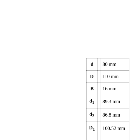
d
80
mm
D
110
mm
B
16
mm
d
89.3
mm
1
d
86.8
mm
2
D
100.52
mm
1