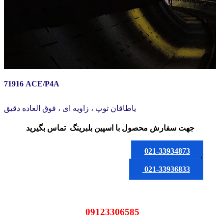
71916 ACE/P4A
یاطاقان توپ ، زاویه ای ، فوق العاده دقیق
جهت سفارش محصول
با اسپین بلبرینگ
تماس بگیرید
021-33934873
یا
021-33936833
09123306585