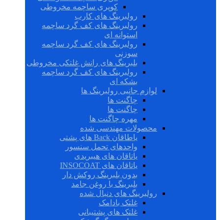
کوپری ساچمه مخروطی
رولبرینگ های کارب
رولبرینگ های کف گرد ساچمه
استوانه ای
رولبرینگ های کف گرد ساچمه
سوزنی
بلبرینگ های رانش غلتکی مخروطی
رولبرینگ های کف گرد ساچمه
بشکه ای
لوازم جانبی رولبرینگ ها
چاگنت ها
چاگنت ها
مهره چاگنت ها
محصولات مهندسی شده
یاطاقان Back های پشتی
واحدهای تحمل سنسور
یاتاقان های هیبریدی
یاتاقان های INSOCOAT
بدون بلبرینگ روکش دار
بلبرینگ با روغن جامد
رولبرینگ های دنبال شده
غلتک بادامک
غلتک های پشتیبانی