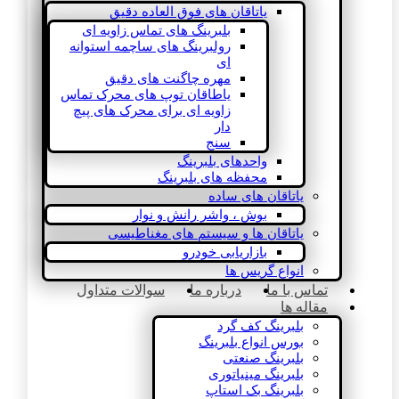
یاتاقان های فوق العاده دقیق
بلبرینگ های تماس زاویه ای
رولبرینگ های ساچمه استوانه
ای
مهره چاگنت های دقیق
یاطاقان توپ های محرک تماس
زاویه ای برای محرک های پیچ
دار
سنج
واحدهای بلبرینگ
محفظه های بلبرینگ
یاتاقان های ساده
بوش ، واشر رانش و نوار
یاتاقان ها و سیستم های مغناطیسی
بازاریابی خودرو
انواع گریس ها
تماس با ما
درباره ما
سوالات متداول
مقاله ها
بلبرینگ کف گرد
بورس انواع بلبرینگ
بلبرینگ صنعتی
بلبرینگ مینیاتوری
بلبرینگ بک استاپ