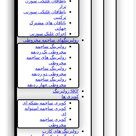
یاطاقان غلتکی سوزن
تراز
یاطاقان غلتکی سوزنی
ترکیبی
یاتاقان های مشترک
جهانی
اجزای غلتک سوزنی
رولبرینگهای ساچمه مخروطی
رولبرینگ ساچمه
مخروطی یک ردیفه
رولبرینگ های ساچمه
مخروطی
رولبرینگ ساچمه
مخروطی دو ردیفه
رولبرینگ ساچمه
مخروطی چهار ردیفه
SKF رولبرینگ
کوپری ها
کوپری ساچمه بشکه ای
کوپری ساچمه استوانه
ای
کوپری ساچمه
مخروطی
رولبرینگ های کارب