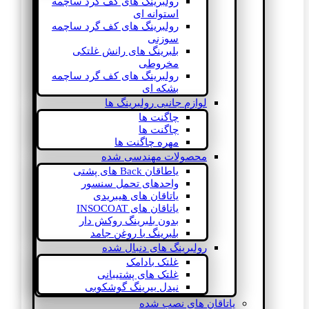
رولبرینگ های کف گرد ساچمه
استوانه ای
رولبرینگ های کف گرد ساچمه
سوزنی
بلبرینگ های رانش غلتکی
مخروطی
رولبرینگ های کف گرد ساچمه
بشکه ای
لوازم جانبی رولبرینگ ها
چاگنت ها
چاگنت ها
مهره چاگنت ها
محصولات مهندسی شده
یاطاقان Back های پشتی
واحدهای تحمل سنسور
یاتاقان های هیبریدی
یاتاقان های INSOCOAT
بدون بلبرینگ روکش دار
بلبرینگ با روغن جامد
رولبرینگ های دنبال شده
غلتک بادامک
غلتک های پشتیبانی
نیدل بیرینگ گوشکوبی
یاتاقان های نصب شده