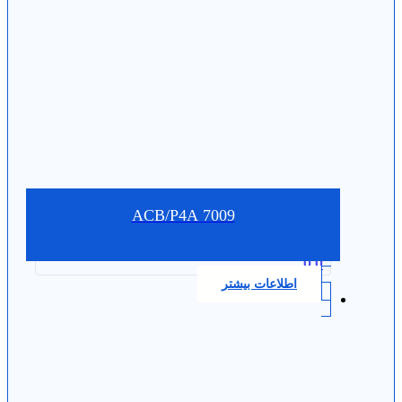
7009 ACB/P4A
0.0
اطلاعات بیشتر