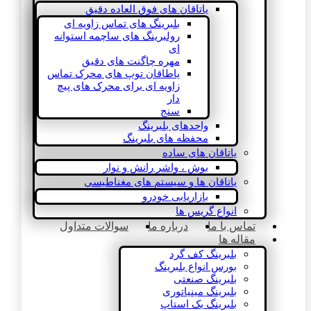
یاتاقان های فوق العاده دقیق
بلبرینگ های تماس زاویه ای
رولبرینگ های ساچمه استوانه
ای
مهره چاگنت های دقیق
یاطاقان توپ های محرک تماس
زاویه ای برای محرک های پیچ
دار
سنج
واحدهای بلبرینگ
محفظه های بلبرینگ
یاتاقان های ساده
بوش ، واشر رانش و نوار
یاتاقان ها و سیستم های مغناطیسی
بازاریابی خودرو
انواع گریس ها
تماس با ما
درباره ما
سوالات متداول
مقاله ها
بلبرینگ کف گرد
بورس انواع بلبرینگ
بلبرینگ صنعتی
بلبرینگ مینیاتوری
بلبرینگ بک استاپ