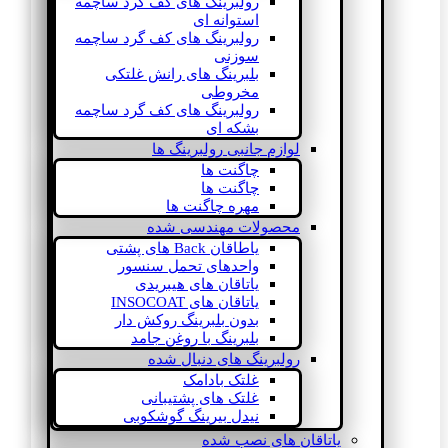
رولبرینگ های کف گرد ساچمه
استوانه ای
رولبرینگ های کف گرد ساچمه
سوزنی
بلبرینگ های رانش غلتکی
مخروطی
رولبرینگ های کف گرد ساچمه
بشکه ای
لوازم جانبی رولبرینگ ها
چاگنت ها
چاگنت ها
مهره چاگنت ها
محصولات مهندسی شده
یاطاقان Back های پشتی
واحدهای تحمل سنسور
یاتاقان های هیبریدی
یاتاقان های INSOCOAT
بدون بلبرینگ روکش دار
بلبرینگ با روغن جامد
رولبرینگ های دنبال شده
غلتک بادامک
غلتک های پشتیبانی
نیدل بیرینگ گوشکوبی
یاتاقان های نصب شده