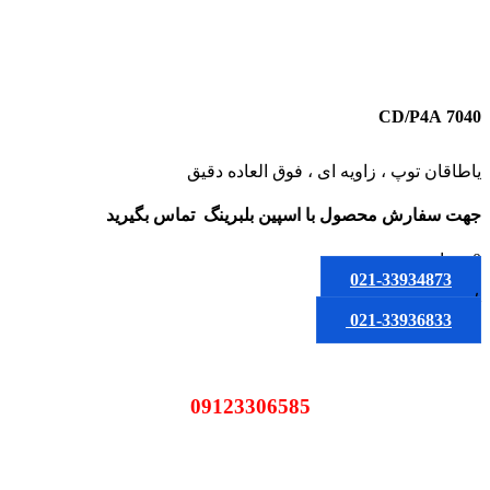
7040 CD/P4A
یاطاقان توپ ، زاویه ای ، فوق العاده دقیق
جهت سفارش محصول
با اسپین بلبرینگ
تماس بگیرید
0
تومان
021-33934873
یا
021-33936833
09123306585