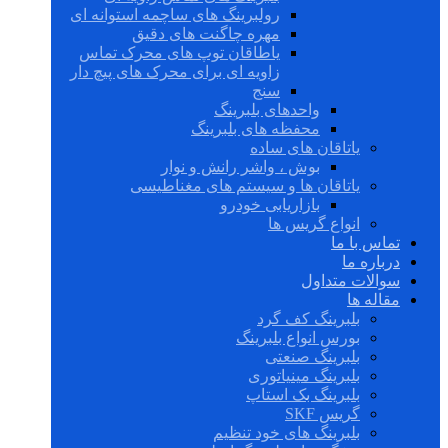
رولبرینگ های ساچمه استوانه ای
مهره چاگنت های دقیق
یاطاقان توپ های محرک تماس
زاویه ای برای محرک های پیچ دار
سنج
واحدهای بلبرینگ
محفظه های بلبرینگ
یاتاقان های ساده
بوش ، واشر رانش و نوار
یاتاقان ها و سیستم های مغناطیسی
بازاریابی خودرو
انواع گریس ها
تماس با ما
درباره ما
سوالات متداول
مقاله ها
بلبرینگ کف گرد
بورس انواع بلبرینگ
بلبرینگ صنعتی
بلبرینگ مینیاتوری
بلبرینگ بک استاپ
گریس SKF
بلبرینگ های خود تنظیم