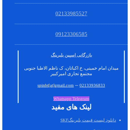
02133985527
09123306585
بازرگانی اسپین بلبرینگ
میدان امام خمینی، خ اکباتان، ک ناظم الاطبا جنوبی
مجتمع تجاری امیرکبیر
–
spinbt[at]gmail.com
02133936833
Whatsapp
Telegram
لینک های مفید
دانلود لیست قیمت بلبرینگSKF