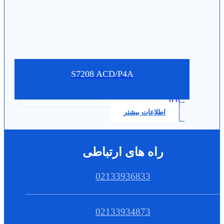
S7208 ACD/P4A
0.0
اطلاعات بیشتر
راه های ارتباطی
02133936833
02133934873