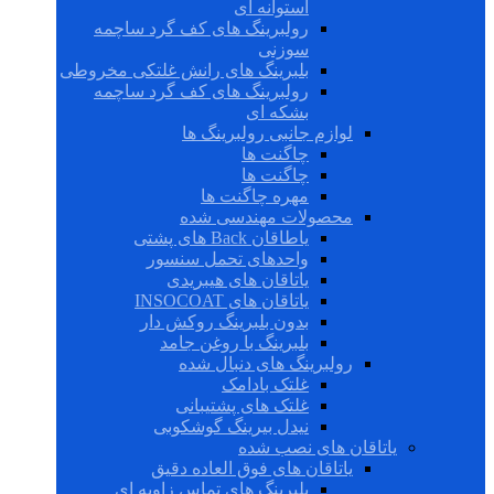
استوانه ای
رولبرینگ های کف گرد ساچمه
سوزنی
بلبرینگ های رانش غلتکی مخروطی
رولبرینگ های کف گرد ساچمه
بشکه ای
لوازم جانبی رولبرینگ ها
چاگنت ها
چاگنت ها
مهره چاگنت ها
محصولات مهندسی شده
یاطاقان Back های پشتی
واحدهای تحمل سنسور
یاتاقان های هیبریدی
یاتاقان های INSOCOAT
بدون بلبرینگ روکش دار
بلبرینگ با روغن جامد
رولبرینگ های دنبال شده
غلتک بادامک
غلتک های پشتیبانی
نیدل بیرینگ گوشکوبی
یاتاقان های نصب شده
یاتاقان های فوق العاده دقیق
بلبرینگ های تماس زاویه ای