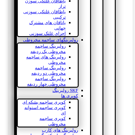
یاطاقان غلتکی سوزن
تراز
یاطاقان غلتکی سوزنی
ترکیبی
یاتاقان های مشترک
جهانی
اجزای غلتک سوزنی
رولبرینگهای ساچمه مخروطی
رولبرینگ ساچمه
مخروطی یک ردیفه
رولبرینگ های ساچمه
مخروطی
رولبرینگ ساچمه
مخروطی دو ردیفه
رولبرینگ ساچمه
مخروطی چهار ردیفه
SKF رولبرینگ
کوپری ها
کوپری ساچمه بشکه ای
کوپری ساچمه استوانه
ای
کوپری ساچمه
مخروطی
رولبرینگ های کارب