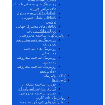
رولبرینگ های سوزنی با حلقه
های تراش خورده
یاطاقان غلتکی سوزن تراز
یاطاقان غلتکی سوزنی
ترکیبی
یاتاقان های مشترک جهانی
اجزای غلتک سوزنی
رولبرینگهای ساچمه مخروطی
رولبرینگ ساچمه مخروطی
یک ردیفه
رولبرینگ های ساچمه
مخروطی
رولبرینگ ساچمه مخروطی
دو ردیفه
رولبرینگ ساچمه مخروطی
چهار ردیفه
SKF رولبرینگ
کوپری ها
کوپری ساچمه بشکه ای
کوپری ساچمه استوانه ای
کوپری ساچمه مخروطی
رولبرینگ های کارب
رولبرینگ های کف گرد ساچمه