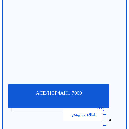
7009 ACE/HCP4AH1
0.0
اطلاعات بیشتر