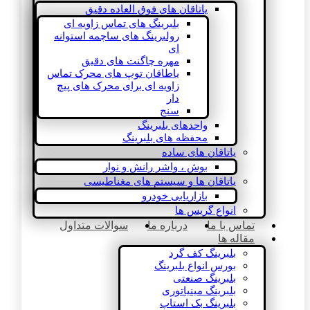
یاتاقان های فوق العاده دقیق
بلبرینگ های تماس زاویه ای
رولبرینگ های ساچمه استوانه
ای
مهره چاگنت های دقیق
یاطاقان توپ های محرک تماس
زاویه ای برای محرک های پیچ
دار
سنج
واحدهای بلبرینگ
محفظه های بلبرینگ
یاتاقان های ساده
بوش ، واشر رانش و نوار
یاتاقان ها و سیستم های مغناطیسی
بازاریابی خودرو
انواع گریس ها
تماس با ما
درباره ما
سوالات متداول
مقاله ها
بلبرینگ کف گرد
بورس انواع بلبرینگ
بلبرینگ صنعتی
بلبرینگ مینیاتوری
بلبرینگ بک استاپ