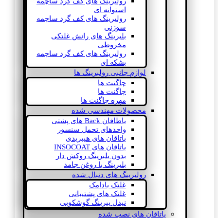
رولبرینگ های کف گرد ساچمه
استوانه ای
رولبرینگ های کف گرد ساچمه
سوزنی
بلبرینگ های رانش غلتکی
مخروطی
رولبرینگ های کف گرد ساچمه
بشکه ای
لوازم جانبی رولبرینگ ها
چاگنت ها
چاگنت ها
مهره چاگنت ها
محصولات مهندسی شده
یاطاقان Back های پشتی
واحدهای تحمل سنسور
یاتاقان های هیبریدی
یاتاقان های INSOCOAT
بدون بلبرینگ روکش دار
بلبرینگ با روغن جامد
رولبرینگ های دنبال شده
غلتک بادامک
غلتک های پشتیبانی
نیدل بیرینگ گوشکوبی
یاتاقان های نصب شده