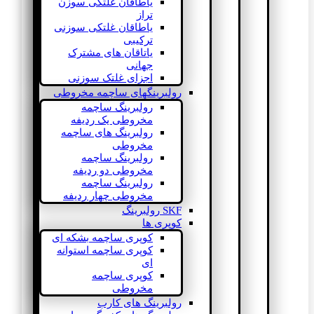
یاطاقان غلتکی سوزن
تراز
یاطاقان غلتکی سوزنی
ترکیبی
یاتاقان های مشترک
جهانی
اجزای غلتک سوزنی
رولبرینگهای ساچمه مخروطی
رولبرینگ ساچمه
مخروطی یک ردیفه
رولبرینگ های ساچمه
مخروطی
رولبرینگ ساچمه
مخروطی دو ردیفه
رولبرینگ ساچمه
مخروطی چهار ردیفه
SKF رولبرینگ
کوپری ها
کوپری ساچمه بشکه ای
کوپری ساچمه استوانه
ای
کوپری ساچمه
مخروطی
رولبرینگ های کارب