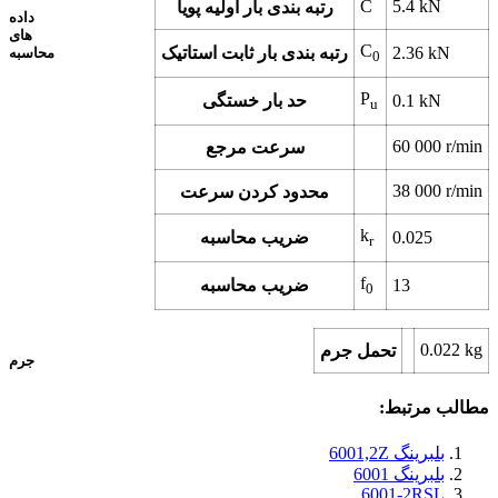
C
5.4
kN
رتبه بندی بار اولیه پویا
داده
های
C
kN
2.36
رتبه بندی بار ثابت استاتیک
محاسبه
0
P
kN
0.1
حد بار خستگی
u
60 000
r/min
سرعت مرجع
38 000
r/min
محدود کردن سرعت
k
0.025
ضریب محاسبه
r
f
13
ضریب محاسبه
0
0.022
kg
تحمل جرم
جرم
مطالب مرتبط:
بلبرینگ 6001,2Z
بلبرینگ 6001
6001-2RSL