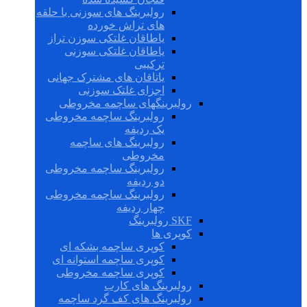
رولبرینگ های سوزنی با حلقه
های تراش خورده
یاطاقان غلتکی سوزن تراز
یاطاقان غلتکی سوزنی
ترکیبی
یاتاقان های مشترک جهانی
اجزای غلتک سوزنی
رولبرینگهای ساچمه مخروطی
رولبرینگ ساچمه مخروطی
یک ردیفه
رولبرینگ های ساچمه
مخروطی
رولبرینگ ساچمه مخروطی
دو ردیفه
رولبرینگ ساچمه مخروطی
چهار ردیفه
SKF رولبرینگ
کوپری ها
کوپری ساچمه بشکه ای
کوپری ساچمه استوانه ای
کوپری ساچمه مخروطی
رولبرینگ های کارب
رولبرینگ های کف گرد ساچمه