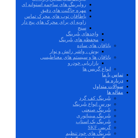
رولبرینگ های ساچمه استوانه ای
مهره چاگنت های دقیق
یاطاقان توپ های محرک تماس
زاویه ای برای محرک های پیچ دار
سنج
واحدهای بلبرینگ
محفظه های بلبرینگ
یاتاقان های ساده
بوش ، واشر رانش و نوار
یاتاقان ها و سیستم های مغناطیسی
بازاریابی خودرو
انواع گریس ها
تماس با ما
درباره ما
سوالات متداول
مقاله ها
بلبرینگ کف گرد
بورس انواع بلبرینگ
بلبرینگ صنعتی
بلبرینگ مینیاتوری
بلبرینگ بک استاپ
گریس SKF
بلبرینگ های خود تنظیم