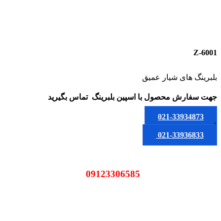
6001-Z
بلبرینگ های شیار عمیق
جهت سفارش محصول
با اسپین بلبرینگ
تماس بگیرید
021-33934873
یا
021-33936833
09123306585