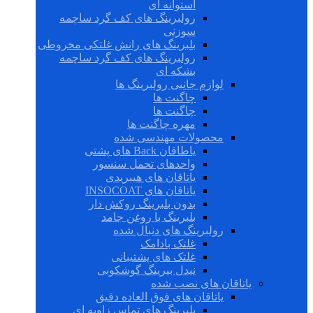
استوانه ای
رولبرینگ های کف گرد ساچمه
سوزنی
بلبرینگ های رانش غلتکی مخروطی
رولبرینگ های کف گرد ساچمه
بشکه ای
لوازم جانبی رولبرینگ ها
چاگنت ها
چاگنت ها
مهره چاگنت ها
محصولات مهندسی شده
یاطاقان Back های پشتی
واحدهای تحمل سنسور
یاتاقان های هیبریدی
یاتاقان های INSOCOAT
بدون بلبرینگ روکش دار
بلبرینگ با روغن جامد
رولبرینگ های دنبال شده
غلتک بادامک
غلتک های پشتیبانی
نیدل بیرینگ گوشکوبی
یاتاقان های نصب شده
یاتاقان های فوق العاده دقیق
بلبرینگ های تماس زاویه ای