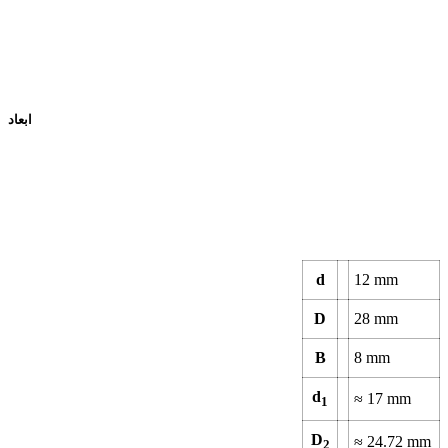
ابعاد
d
12
mm
D
28
mm
B
8
mm
d
≈
17
mm
1
D
≈
24.72
mm
2