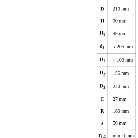
D
210
mm
H
90
mm
H
98
mm
1
d
≈
205
mm
1
D
≈
103
mm
1
D
155
mm
2
D
220
mm
3
C
27
mm
R
160
mm
s
50
mm
r
min.
3
mm
1,2