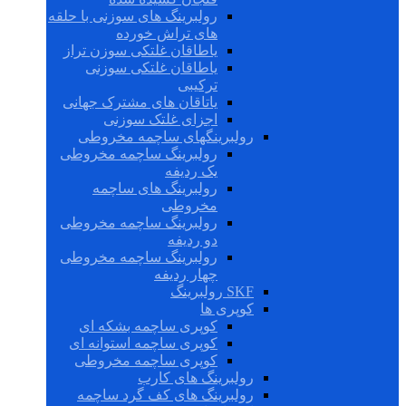
رولبرینگ های سوزنی با حلقه
های تراش خورده
یاطاقان غلتکی سوزن تراز
یاطاقان غلتکی سوزنی
ترکیبی
یاتاقان های مشترک جهانی
اجزای غلتک سوزنی
رولبرینگهای ساچمه مخروطی
رولبرینگ ساچمه مخروطی
یک ردیفه
رولبرینگ های ساچمه
مخروطی
رولبرینگ ساچمه مخروطی
دو ردیفه
رولبرینگ ساچمه مخروطی
چهار ردیفه
SKF رولبرینگ
کوپری ها
کوپری ساچمه بشکه ای
کوپری ساچمه استوانه ای
کوپری ساچمه مخروطی
رولبرینگ های کارب
رولبرینگ های کف گرد ساچمه