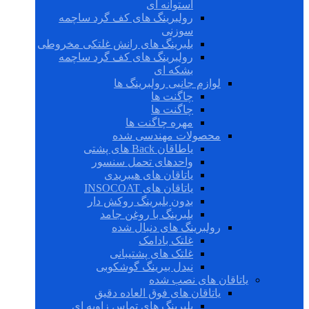
استوانه ای
رولبرینگ های کف گرد ساچمه
سوزنی
بلبرینگ های رانش غلتکی مخروطی
رولبرینگ های کف گرد ساچمه
بشکه ای
لوازم جانبی رولبرینگ ها
چاگنت ها
چاگنت ها
مهره چاگنت ها
محصولات مهندسی شده
یاطاقان Back های پشتی
واحدهای تحمل سنسور
یاتاقان های هیبریدی
یاتاقان های INSOCOAT
بدون بلبرینگ روکش دار
بلبرینگ با روغن جامد
رولبرینگ های دنبال شده
غلتک بادامک
غلتک های پشتیبانی
نیدل بیرینگ گوشکوبی
یاتاقان های نصب شده
یاتاقان های فوق العاده دقیق
بلبرینگ های تماس زاویه ای