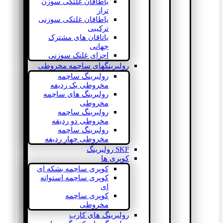
یاطاقان غلتکی سوزن
تراز
یاطاقان غلتکی سوزنی
ترکیبی
یاتاقان های مشترک
جهانی
اجزای غلتک سوزنی
رولبرینگهای ساچمه مخروطی
رولبرینگ ساچمه
مخروطی یک ردیفه
رولبرینگ های ساچمه
مخروطی
رولبرینگ ساچمه
مخروطی دو ردیفه
رولبرینگ ساچمه
مخروطی چهار ردیفه
SKF رولبرینگ
کوپری ها
کوپری ساچمه بشکه ای
کوپری ساچمه استوانه
ای
کوپری ساچمه
مخروطی
رولبرینگ های کارب