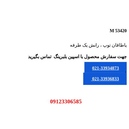
53420 M
یاطاقان توپ ، رانش یک طرفه
جهت سفارش محصول
با اسپین بلبرینگ
تماس بگیرید
021-33934873
یا
021-33936833
09123306585