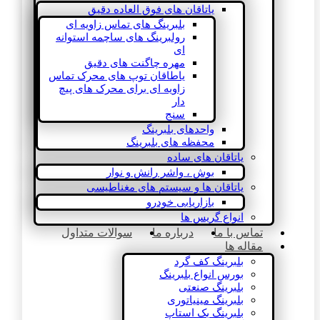
یاتاقان های فوق العاده دقیق
بلبرینگ های تماس زاویه ای
رولبرینگ های ساچمه استوانه
ای
مهره چاگنت های دقیق
یاطاقان توپ های محرک تماس
زاویه ای برای محرک های پیچ
دار
سنج
واحدهای بلبرینگ
محفظه های بلبرینگ
یاتاقان های ساده
بوش ، واشر رانش و نوار
یاتاقان ها و سیستم های مغناطیسی
بازاریابی خودرو
انواع گریس ها
تماس با ما
درباره ما
سوالات متداول
مقاله ها
بلبرینگ کف گرد
بورس انواع بلبرینگ
بلبرینگ صنعتی
بلبرینگ مینیاتوری
بلبرینگ بک استاپ