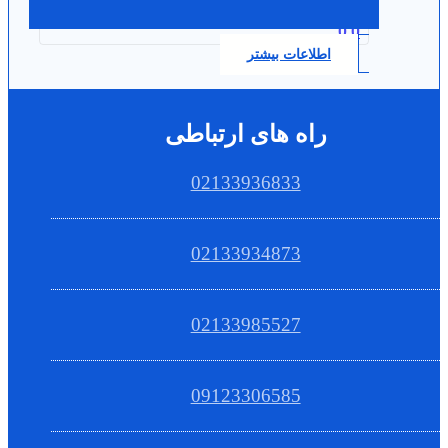
0.0
اطلاعات بیشتر
راه های ارتباطی
02133936833
02133934873
02133985527
09123306585