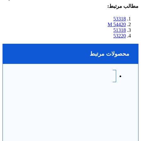
مطالب مرتبط:
53318
54420 M
51318
53220
محصولات مرتبط