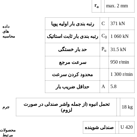
r
max.
2
mm
a
C
371
kN
رتبه بندی بار اولیه پویا
داده
های
C
kN
1 060
رتبه بندی بار ثابت استاتیک
محاسبه
0
P
kN
31.5
حد بار خستگی
u
950
r/min
سرعت مرجع
1 300
r/min
محدود کردن سرعت
A
5.8
حداقل ضریب بار
تحمل انبوه (از جمله واشر صندلی در صورت
18
kg
جرم
لزوم)
U 420
صندلی شوینده
محصولات
مرتبط