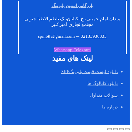
بازرگانی اسپین بلبرینگ
میدان امام خمینی، خ اکباتان، ک ناظم الاطبا جنوبی
مجتمع تجاری امیرکبیر
–
spinbt[at]gmail.com
02133936833
Whatsapp
Telegram
لینک های مفید
دانلود لیست قیمت بلبرینگSKF
دانلود کاتالوگ ها
سوالات متداول
درباره ما