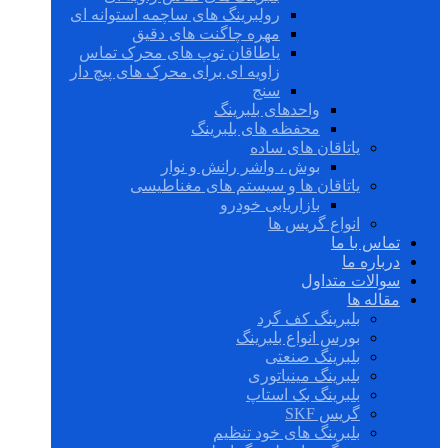
رولبرینگ های ساچمه استوانه ای
مهره چاگنت های دقیق
یاطاقان توپ های محرک تماس
زاویه ای برای محرک های پیچ دار
سنج
واحدهای بلبرینگ
محفظه های بلبرینگ
یاتاقان های ساده
بوش ، واشر رانش و نوار
یاتاقان ها و سیستم های مغناطیسی
بازاریابی خودرو
انواع گریس ها
تماس با ما
درباره ما
سوالات متداول
مقاله ها
بلبرینگ کف گرد
بورس انواع بلبرینگ
بلبرینگ صنعتی
بلبرینگ مینیاتوری
بلبرینگ بک استاپ
گریس SKF
بلبرینگ های خود تنظیم