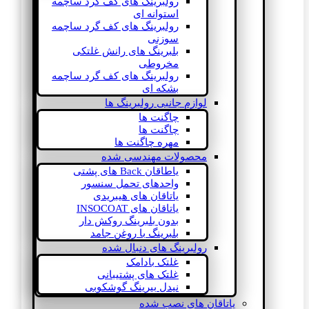
رولبرینگ های کف گرد ساچمه
استوانه ای
رولبرینگ های کف گرد ساچمه
سوزنی
بلبرینگ های رانش غلتکی
مخروطی
رولبرینگ های کف گرد ساچمه
بشکه ای
لوازم جانبی رولبرینگ ها
چاگنت ها
چاگنت ها
مهره چاگنت ها
محصولات مهندسی شده
یاطاقان Back های پشتی
واحدهای تحمل سنسور
یاتاقان های هیبریدی
یاتاقان های INSOCOAT
بدون بلبرینگ روکش دار
بلبرینگ با روغن جامد
رولبرینگ های دنبال شده
غلتک بادامک
غلتک های پشتیبانی
نیدل بیرینگ گوشکوبی
یاتاقان های نصب شده