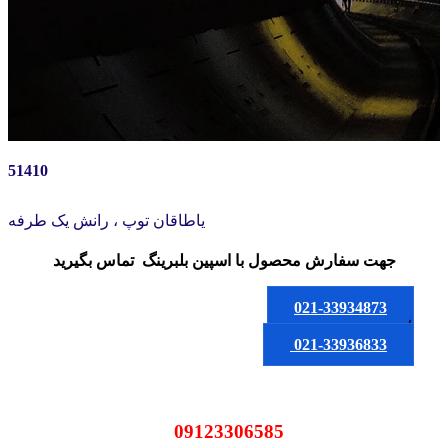
51410
یاطاقان توپ ، رانش یک طرفه
جهت سفارش محصول
با اسپین بلبرینگ
تماس بگیرید
021-33934873
یا
021-33936833
09123306585