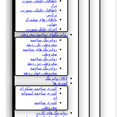
یاطاقان غلتکی سوزن
تراز
یاطاقان غلتکی سوزنی
ترکیبی
یاتاقان های مشترک
جهانی
اجزای غلتک سوزنی
رولبرینگهای ساچمه مخروطی
رولبرینگ ساچمه
مخروطی یک ردیفه
رولبرینگ های ساچمه
مخروطی
رولبرینگ ساچمه
مخروطی دو ردیفه
رولبرینگ ساچمه
مخروطی چهار ردیفه
SKF رولبرینگ
کوپری ها
کوپری ساچمه بشکه ای
کوپری ساچمه استوانه
ای
کوپری ساچمه
مخروطی
رولبرینگ های کارب