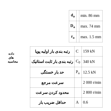
d
min.
86
mm
a
D
max.
74
mm
a
r
max.
1.5
mm
a
C
159
kN
رتبه بندی بار اولیه پویا
داده
های
C
kN
340
رتبه بندی بار ثابت استاتیک
محاسبه
0
P
kN
12.5
حد بار خستگی
u
2 000
r/min
سرعت مرجع
2 800
r/min
محدود کردن سرعت
A
0.6
حداقل ضریب بار