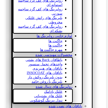
رولبرینگ های کف گرد ساچمه
استوانه ای
رولبرینگ های کف گرد ساچمه
سوزنی
بلبرینگ های رانش غلتکی
مخروطی
رولبرینگ های کف گرد ساچمه
بشکه ای
لوازم جانبی رولبرینگ ها
چاگنت ها
چاگنت ها
مهره چاگنت ها
محصولات مهندسی شده
یاطاقان Back های پشتی
واحدهای تحمل سنسور
یاتاقان های هیبریدی
یاتاقان های INSOCOAT
بدون بلبرینگ روکش دار
بلبرینگ با روغن جامد
رولبرینگ های دنبال شده
غلتک بادامک
غلتک های پشتیبانی
نیدل بیرینگ گوشکوبی
یاتاقان های نصب شده