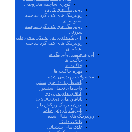
کوپری ساچمه مخروطی
رولبرینگ های کارب
رولبرینگ های کف گرد ساچمه
استوانه ای
رولبرینگ های کف گرد ساچمه
سوزنی
بلبرینگ های رانش غلتکی مخروطی
رولبرینگ های کف گرد ساچمه
بشکه ای
لوازم جانبی رولبرینگ ها
چاگنت ها
چاگنت ها
مهره چاگنت ها
محصولات مهندسی شده
یاطاقان Back های پشتی
واحدهای تحمل سنسور
یاتاقان های هیبریدی
یاتاقان های INSOCOAT
بدون بلبرینگ روکش دار
بلبرینگ با روغن جامد
رولبرینگ های دنبال شده
غلتک بادامک
غلتک های پشتیبانی