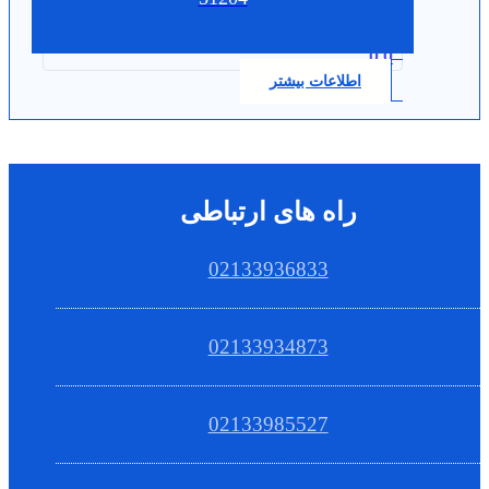
0.0
اطلاعات بیشتر
راه های ارتباطی
02133936833
02133934873
02133985527