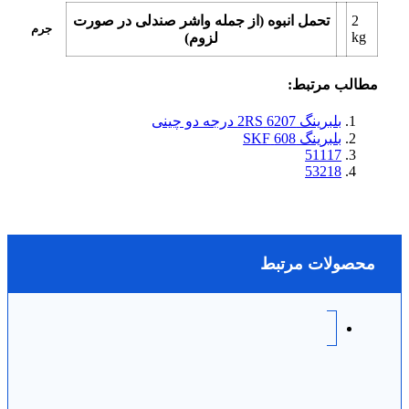
2
تحمل انبوه (از جمله واشر صندلی در صورت
جرم
kg
لزوم)
مطالب مرتبط:
بلبرینگ 6207 2RS درجه دو چینی
بلبرینگ 608 SKF
51117
53218
محصولات مرتبط