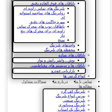
یاتاقان های فوق العاده دقیق
بلبرینگ های تماس زاویه ای
رولبرینگ های ساچمه استوانه
ای
مهره چاگنت های دقیق
یاطاقان توپ های محرک تماس
زاویه ای برای محرک های پیچ
دار
سنج
واحدهای بلبرینگ
محفظه های بلبرینگ
یاتاقان های ساده
بوش ، واشر رانش و نوار
یاتاقان ها و سیستم های مغناطیسی
بازاریابی خودرو
انواع گریس ها
تماس با ما
درباره ما
سوالات متداول
مقاله ها
بلبرینگ کف گرد
بورس انواع بلبرینگ
بلبرینگ صنعتی
بلبرینگ مینیاتوری
بلبرینگ بک استاپ