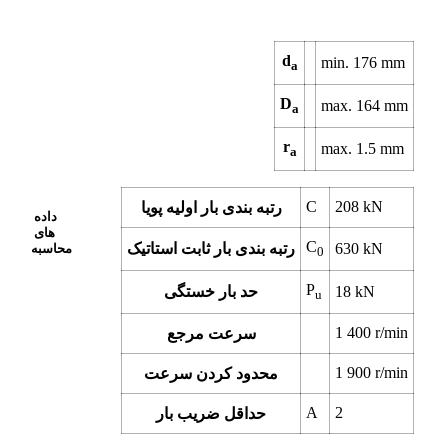
d
min.
176
mm
a
D
max.
164
mm
a
r
max.
1.5
mm
a
C
208
kN
رتبه بندی بار اولیه پویا
داده
های
C
kN
630
رتبه بندی بار ثابت استاتیک
محاسبه
0
P
kN
18
حد بار خستگی
u
1 400
r/min
سرعت مرجع
1 900
r/min
محدود کردن سرعت
A
2
حداقل ضریب بار