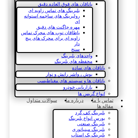
یاتاقان های فوق العاده دقیق
بلبرینگ های تماس زاویه ای
رولبرینگ های ساچمه استوانه
ای
مهره چاگنت های دقیق
یاطاقان توپ های محرک تماس
زاویه ای برای محرک های پیچ
دار
سنج
واحدهای بلبرینگ
محفظه های بلبرینگ
یاتاقان های ساده
بوش ، واشر رانش و نوار
یاتاقان ها و سیستم های مغناطیسی
بازاریابی خودرو
انواع گریس ها
تماس با ما
درباره ما
سوالات متداول
مقاله ها
بلبرینگ کف گرد
بورس انواع بلبرینگ
بلبرینگ صنعتی
بلبرینگ مینیاتوری
بلبرینگ بک استاپ