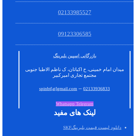
02133985527
09123306585
بازرگانی اسپین بلبرینگ
میدان امام خمینی، خ اکباتان، ک ناظم الاطبا جنوبی
مجتمع تجاری امیرکبیر
–
spinbt[at]gmail.com
02133936833
Whatsapp
Telegram
لینک های مفید
دانلود لیست قیمت بلبرینگSKF