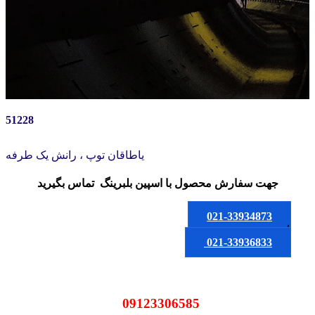
51228
یاطاقان توپ ، رانش یک طرفه
جهت سفارش محصول
با اسپین بلبرینگ
تماس بگیرید
021-33934873
یا
021-33936833
09123306585