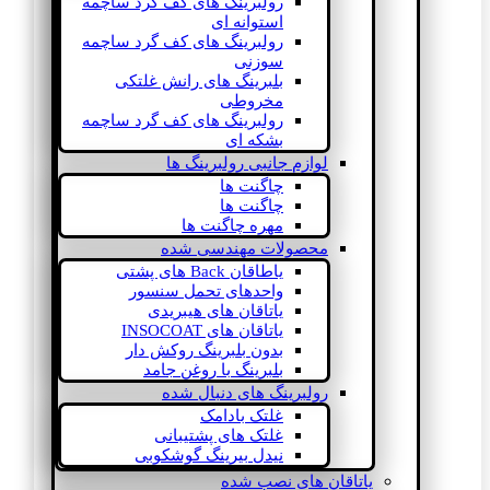
رولبرینگ های کف گرد ساچمه
استوانه ای
رولبرینگ های کف گرد ساچمه
سوزنی
بلبرینگ های رانش غلتکی
مخروطی
رولبرینگ های کف گرد ساچمه
بشکه ای
لوازم جانبی رولبرینگ ها
چاگنت ها
چاگنت ها
مهره چاگنت ها
محصولات مهندسی شده
یاطاقان Back های پشتی
واحدهای تحمل سنسور
یاتاقان های هیبریدی
یاتاقان های INSOCOAT
بدون بلبرینگ روکش دار
بلبرینگ با روغن جامد
رولبرینگ های دنبال شده
غلتک بادامک
غلتک های پشتیبانی
نیدل بیرینگ گوشکوبی
یاتاقان های نصب شده