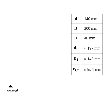
d
140
mm
D
200
mm
H
46
mm
d
≈
197
mm
1
D
≈
143
mm
1
r
min.
1
mm
1,2
ابعاد
ابوتمنت