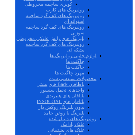
کوپری ساچمه مخروطی
رولبرینگ های کارب
رولبرینگ های کف گرد ساچمه
استوانه ای
رولبرینگ های کف گرد ساچمه
سوزنی
بلبرینگ های رانش غلتکی مخروطی
رولبرینگ های کف گرد ساچمه
بشکه ای
لوازم جانبی رولبرینگ ها
چاگنت ها
چاگنت ها
مهره چاگنت ها
محصولات مهندسی شده
یاطاقان Back های پشتی
واحدهای تحمل سنسور
یاتاقان های هیبریدی
یاتاقان های INSOCOAT
بدون بلبرینگ روکش دار
بلبرینگ با روغن جامد
رولبرینگ های دنبال شده
غلتک بادامک
غلتک های پشتیبانی