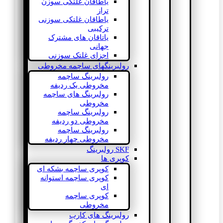
یاطاقان غلتکی سوزن
تراز
یاطاقان غلتکی سوزنی
ترکیبی
یاتاقان های مشترک
جهانی
اجزای غلتک سوزنی
رولبرینگهای ساچمه مخروطی
رولبرینگ ساچمه
مخروطی یک ردیفه
رولبرینگ های ساچمه
مخروطی
رولبرینگ ساچمه
مخروطی دو ردیفه
رولبرینگ ساچمه
مخروطی چهار ردیفه
SKF رولبرینگ
کوپری ها
کوپری ساچمه بشکه ای
کوپری ساچمه استوانه
ای
کوپری ساچمه
مخروطی
رولبرینگ های کارب