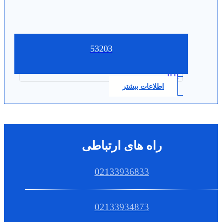
53203
0.0
اطلاعات بیشتر
راه های ارتباطی
02133936833
02133934873