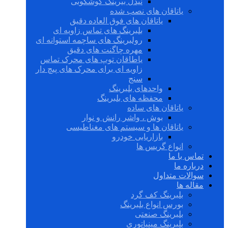
نیدل بیرینگ گوشکوبی
یاتاقان های نصب شده
یاتاقان های فوق العاده دقیق
بلبرینگ های تماس زاویه ای
رولبرینگ های ساچمه استوانه ای
مهره چاگنت های دقیق
یاطاقان توپ های محرک تماس
زاویه ای برای محرک های پیچ دار
سنج
واحدهای بلبرینگ
محفظه های بلبرینگ
یاتاقان های ساده
بوش ، واشر رانش و نوار
یاتاقان ها و سیستم های مغناطیسی
بازاریابی خودرو
انواع گریس ها
تماس با ما
درباره ما
سوالات متداول
مقاله ها
بلبرینگ کف گرد
بورس انواع بلبرینگ
بلبرینگ صنعتی
بلبرینگ مینیاتوری