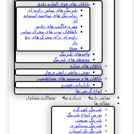
یاتاقان های فوق العاده دقیق
بلبرینگ های تماس زاویه ای
رولبرینگ های ساچمه استوانه
ای
مهره چاگنت های دقیق
یاطاقان توپ های محرک تماس
زاویه ای برای محرک های پیچ
دار
سنج
واحدهای بلبرینگ
محفظه های بلبرینگ
یاتاقان های ساده
بوش ، واشر رانش و نوار
یاتاقان ها و سیستم های مغناطیسی
بازاریابی خودرو
انواع گریس ها
تماس با ما
درباره ما
سوالات متداول
مقاله ها
بلبرینگ کف گرد
بورس انواع بلبرینگ
بلبرینگ صنعتی
بلبرینگ مینیاتوری
بلبرینگ بک استاپ