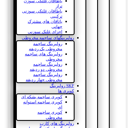
یاطاقان غلتکی سوزن
تراز
یاطاقان غلتکی سوزنی
ترکیبی
یاتاقان های مشترک
جهانی
اجزای غلتک سوزنی
رولبرینگهای ساچمه مخروطی
رولبرینگ ساچمه
مخروطی یک ردیفه
رولبرینگ های ساچمه
مخروطی
رولبرینگ ساچمه
مخروطی دو ردیفه
رولبرینگ ساچمه
مخروطی چهار ردیفه
SKF رولبرینگ
کوپری ها
کوپری ساچمه بشکه ای
کوپری ساچمه استوانه
ای
کوپری ساچمه
مخروطی
رولبرینگ های کارب