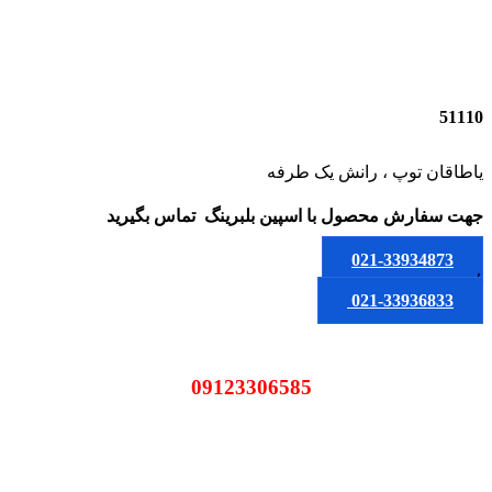
51110
یاطاقان توپ ، رانش یک طرفه
جهت سفارش محصول
با اسپین بلبرینگ
تماس بگیرید
021-33934873
یا
021-33936833
09123306585