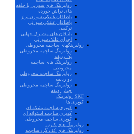
رولبرینگ های سوزنی با حلقه
های تراش خورده
یاطاقان غلتکی سوزن تراز
یاطاقان غلتکی سوزنی
ترکیبی
یاتاقان های مشترک جهانی
اجزای غلتک سوزنی
رولبرینگهای ساچمه مخروطی
رولبرینگ ساچمه مخروطی
یک ردیفه
رولبرینگ های ساچمه
مخروطی
رولبرینگ ساچمه مخروطی
دو ردیفه
رولبرینگ ساچمه مخروطی
چهار ردیفه
SKF رولبرینگ
کوپری ها
کوپری ساچمه بشکه ای
کوپری ساچمه استوانه ای
کوپری ساچمه مخروطی
رولبرینگ های کارب
رولبرینگ های کف گرد ساچمه