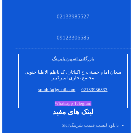
02133985527
09123306585
بازرگانی اسپین بلبرینگ
میدان امام خمینی، خ اکباتان، ک ناظم الاطبا جنوبی
مجتمع تجاری امیرکبیر
–
spinbt[at]gmail.com
02133936833
Whatsapp
Telegram
لینک های مفید
دانلود لیست قیمت بلبرینگSKF