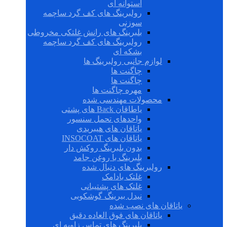
استوانه ای
رولبرینگ های کف گرد ساچمه
سوزنی
بلبرینگ های رانش غلتکی مخروطی
رولبرینگ های کف گرد ساچمه
بشکه ای
لوازم جانبی رولبرینگ ها
چاگنت ها
چاگنت ها
مهره چاگنت ها
محصولات مهندسی شده
یاطاقان Back های پشتی
واحدهای تحمل سنسور
یاتاقان های هیبریدی
یاتاقان های INSOCOAT
بدون بلبرینگ روکش دار
بلبرینگ با روغن جامد
رولبرینگ های دنبال شده
غلتک بادامک
غلتک های پشتیبانی
نیدل بیرینگ گوشکوبی
یاتاقان های نصب شده
یاتاقان های فوق العاده دقیق
بلبرینگ های تماس زاویه ای