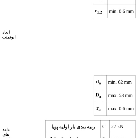
r
min.
0.6
mm
1,2
ابعاد
ابوتمنت
d
min.
62
mm
a
D
max.
58
mm
a
r
max.
0.6
mm
a
C
27
kN
رتبه بندی بار اولیه پویا
داده
های