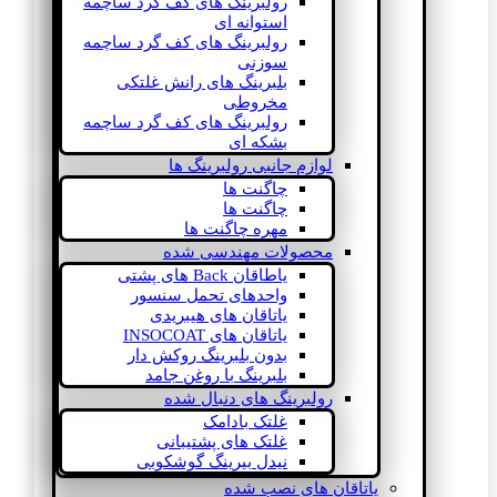
رولبرینگ های کف گرد ساچمه
استوانه ای
رولبرینگ های کف گرد ساچمه
سوزنی
بلبرینگ های رانش غلتکی
مخروطی
رولبرینگ های کف گرد ساچمه
بشکه ای
لوازم جانبی رولبرینگ ها
چاگنت ها
چاگنت ها
مهره چاگنت ها
محصولات مهندسی شده
یاطاقان Back های پشتی
واحدهای تحمل سنسور
یاتاقان های هیبریدی
یاتاقان های INSOCOAT
بدون بلبرینگ روکش دار
بلبرینگ با روغن جامد
رولبرینگ های دنبال شده
غلتک بادامک
غلتک های پشتیبانی
نیدل بیرینگ گوشکوبی
یاتاقان های نصب شده