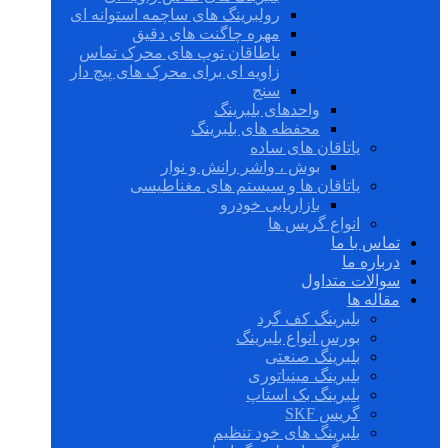
رولبرینگ های ساچمه استوانه ای
مهره چاگنت های دقیق
یاطاقان توپ های محرک تماس
زاویه ای برای محرک های پیچ دار
سنج
واحدهای بلبرینگ
محفظه های بلبرینگ
یاتاقان های ساده
بوش ، واشر رانش و نوار
یاتاقان ها و سیستم های مغناطیسی
بازاریابی خودرو
انواع گریس ها
تماس با ما
درباره ما
سوالات متداول
مقاله ها
بلبرینگ کف گرد
بورس انواع بلبرینگ
بلبرینگ صنعتی
بلبرینگ مینیاتوری
بلبرینگ بک استاپ
گریس SKF
بلبرینگ های خود تنظیم