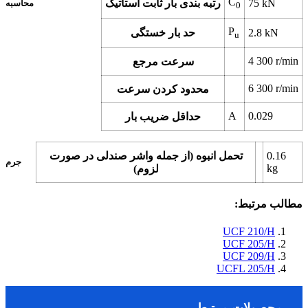
C
kN
75
رتبه بندی بار ثابت استاتیک
محاسبه
0
P
kN
2.8
حد بار خستگی
u
4 300
r/min
سرعت مرجع
6 300
r/min
محدود کردن سرعت
A
0.029
حداقل ضریب بار
0.16
تحمل انبوه (از جمله واشر صندلی در صورت
جرم
kg
لزوم)
مطالب مرتبط:
UCF 210/H
UCF 205/H
UCF 209/H
UCFL 205/H
محصولات مرتبط