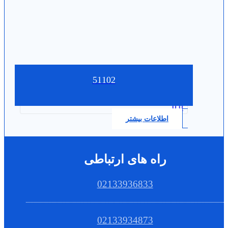
51102
0.0
اطلاعات بیشتر
راه های ارتباطی
02133936833
02133934873