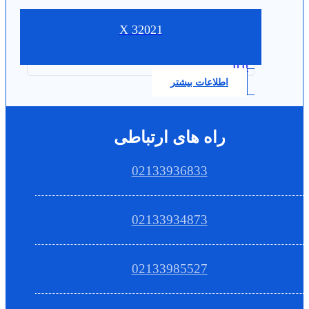
32021 X
0.0
اطلاعات بیشتر
راه های ارتباطی
02133936833
02133934873
02133985527