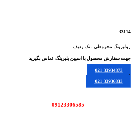
33114
رولبرینگ مخروطی ، تک ردیف
جهت سفارش محصول
با اسپین بلبرینگ
تماس بگیرید
021-33934873
یا
021-33936833
09123306585