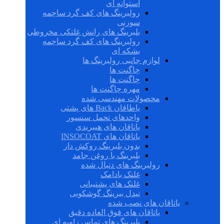
استوانه ای
رولبرینگ های کف گرد ساچمه
سوزنی
بلبرینگ های رانش غلتکی مخروطی
رولبرینگ های کف گرد ساچمه
بشکه ای
لوازم جانبی رولبرینگ ها
چاگنت ها
چاگنت ها
مهره چاگنت ها
محصولات مهندسی شده
یاطاقان Back های پشتی
واحدهای تحمل سنسور
یاتاقان های هیبریدی
یاتاقان های INSOCOAT
بدون بلبرینگ روکش دار
بلبرینگ با روغن جامد
رولبرینگ های دنبال شده
غلتک بادامک
غلتک های پشتیبانی
نیدل بیرینگ گوشکوبی
یاتاقان های نصب شده
یاتاقان های فوق العاده دقیق
بلبرینگ های تماس زاویه ای