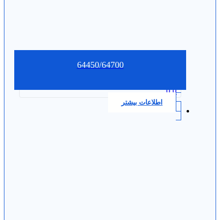
64450/64700
0.0
اطلاعات بیشتر