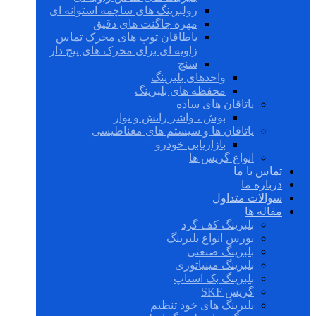
رولبرینگ های ساچمه استوانه ای
مهره چاگنت های دقیق
یاطاقان توپ های محرک تماس
زاویه ای برای محرک های پیچ دار
سنج
واحدهای بلبرینگ
محفظه های بلبرینگ
یاتاقان های ساده
بوش ، واشر رانش و نوار
یاتاقان ها و سیستم های مغناطیسی
بازاریابی خودرو
انواع گریس ها
تماس با ما
درباره ما
سوالات متداول
مقاله ها
بلبرینگ کف گرد
بورس انواع بلبرینگ
بلبرینگ صنعتی
بلبرینگ مینیاتوری
بلبرینگ بک استاپ
گریس SKF
بلبرینگ های خود تنظیم