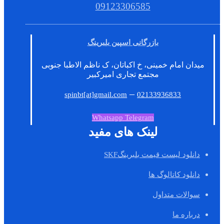
09123306585
بازرگانی اسپین بلبرینگ
میدان امام خمینی، خ اکباتان، ک ناظم الاطبا جنوبی
مجتمع تجاری امیرکبیر
–
spinbt[at]gmail.com
02133936833
Whatsapp
Telegram
لینک های مفید
دانلود لیست قیمت بلبرینگSKF
دانلود کاتالوگ ها
سوالات متداول
درباره ما