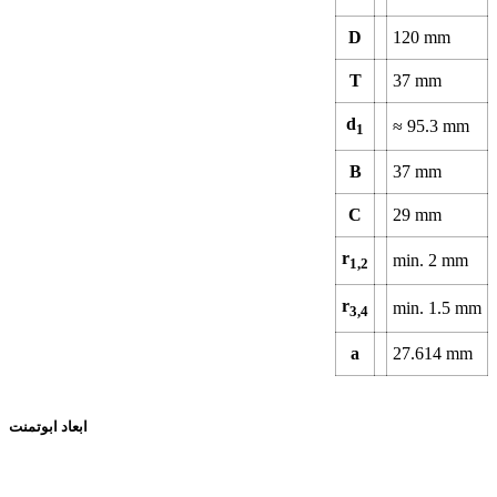
D
120
mm
T
37
mm
d
≈
95.3
mm
1
B
37
mm
C
29
mm
r
min.
2
mm
1,2
r
min.
1.5
mm
3,4
a
27.614
mm
ابعاد ابوتمنت