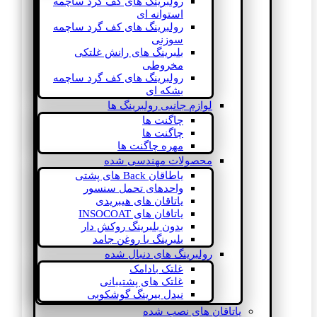
رولبرینگ های کف گرد ساچمه
استوانه ای
رولبرینگ های کف گرد ساچمه
سوزنی
بلبرینگ های رانش غلتکی
مخروطی
رولبرینگ های کف گرد ساچمه
بشکه ای
لوازم جانبی رولبرینگ ها
چاگنت ها
چاگنت ها
مهره چاگنت ها
محصولات مهندسی شده
یاطاقان Back های پشتی
واحدهای تحمل سنسور
یاتاقان های هیبریدی
یاتاقان های INSOCOAT
بدون بلبرینگ روکش دار
بلبرینگ با روغن جامد
رولبرینگ های دنبال شده
غلتک بادامک
غلتک های پشتیبانی
نیدل بیرینگ گوشکوبی
یاتاقان های نصب شده