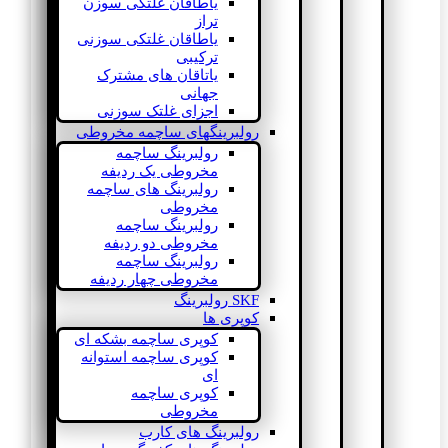
یاطاقان غلتکی سوزن
تراز
یاطاقان غلتکی سوزنی
ترکیبی
یاتاقان های مشترک
جهانی
اجزای غلتک سوزنی
رولبرینگهای ساچمه مخروطی
رولبرینگ ساچمه
مخروطی یک ردیفه
رولبرینگ های ساچمه
مخروطی
رولبرینگ ساچمه
مخروطی دو ردیفه
رولبرینگ ساچمه
مخروطی چهار ردیفه
SKF رولبرینگ
کوپری ها
کوپری ساچمه بشکه ای
کوپری ساچمه استوانه
ای
کوپری ساچمه
مخروطی
رولبرینگ های کارب