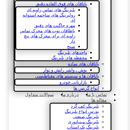
یاتاقان های فوق العاده دقیق
بلبرینگ های تماس زاویه ای
رولبرینگ های ساچمه استوانه
ای
مهره چاگنت های دقیق
یاطاقان توپ های محرک تماس
زاویه ای برای محرک های پیچ
دار
سنج
واحدهای بلبرینگ
محفظه های بلبرینگ
یاتاقان های ساده
بوش ، واشر رانش و نوار
یاتاقان ها و سیستم های مغناطیسی
بازاریابی خودرو
انواع گریس ها
تماس با ما
درباره ما
سوالات متداول
مقاله ها
بلبرینگ کف گرد
بورس انواع بلبرینگ
بلبرینگ صنعتی
بلبرینگ مینیاتوری
بلبرینگ بک استاپ