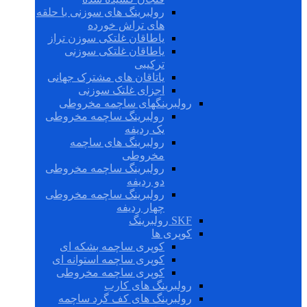
رولبرینگ های سوزنی با حلقه
های تراش خورده
یاطاقان غلتکی سوزن تراز
یاطاقان غلتکی سوزنی
ترکیبی
یاتاقان های مشترک جهانی
اجزای غلتک سوزنی
رولبرینگهای ساچمه مخروطی
رولبرینگ ساچمه مخروطی
یک ردیفه
رولبرینگ های ساچمه
مخروطی
رولبرینگ ساچمه مخروطی
دو ردیفه
رولبرینگ ساچمه مخروطی
چهار ردیفه
SKF رولبرینگ
کوپری ها
کوپری ساچمه بشکه ای
کوپری ساچمه استوانه ای
کوپری ساچمه مخروطی
رولبرینگ های کارب
رولبرینگ های کف گرد ساچمه