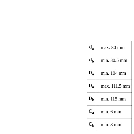
d
max.
80
mm
a
d
min.
80.5
mm
b
D
min.
104
mm
a
D
max.
111.5
mm
a
D
min.
115
mm
b
C
min.
6
mm
a
C
min.
8
mm
b