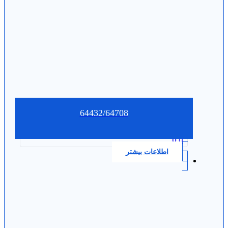
64432/64708
0.0
اطلاعات بیشتر