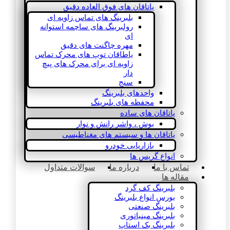
یاتاقان های فوق العاده دقیق
بلبرینگ های تماس زاویه ای
رولبرینگ های ساچمه استوانه
ای
مهره چاگنت های دقیق
یاطاقان توپ های محرک تماس
زاویه ای برای محرک های پیچ
دار
سنج
واحدهای بلبرینگ
محفظه های بلبرینگ
یاتاقان های ساده
بوش ، واشر رانش و نوار
یاتاقان ها و سیستم های مغناطیسی
بازاریابی خودرو
انواع گریس ها
تماس با ما
درباره ما
سوالات متداول
مقاله ها
بلبرینگ کف گرد
بورس انواع بلبرینگ
بلبرینگ صنعتی
بلبرینگ مینیاتوری
بلبرینگ بک استاپ