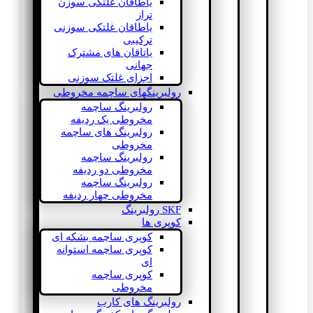
یاطاقان غلتکی سوزن
تراز
یاطاقان غلتکی سوزنی
ترکیبی
یاتاقان های مشترک
جهانی
اجزای غلتک سوزنی
رولبرینگهای ساچمه مخروطی
رولبرینگ ساچمه
مخروطی یک ردیفه
رولبرینگ های ساچمه
مخروطی
رولبرینگ ساچمه
مخروطی دو ردیفه
رولبرینگ ساچمه
مخروطی چهار ردیفه
SKF رولبرینگ
کوپری ها
کوپری ساچمه بشکه ای
کوپری ساچمه استوانه
ای
کوپری ساچمه
مخروطی
رولبرینگ های کارب