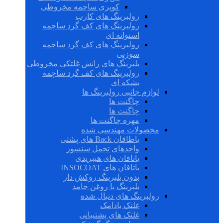
کوپری ساچمه مخروطی
رولبرینگ های کارب
رولبرینگ های کف گرد ساچمه
استوانه ای
رولبرینگ های کف گرد ساچمه
سوزنی
بلبرینگ های رانش غلتکی مخروطی
رولبرینگ های کف گرد ساچمه
بشکه ای
لوازم جانبی رولبرینگ ها
چاگنت ها
چاگنت ها
مهره چاگنت ها
محصولات مهندسی شده
یاطاقان Back های پشتی
واحدهای تحمل سنسور
یاتاقان های هیبریدی
یاتاقان های INSOCOAT
بدون بلبرینگ روکش دار
بلبرینگ با روغن جامد
رولبرینگ های دنبال شده
غلتک بادامک
غلتک های پشتیبانی