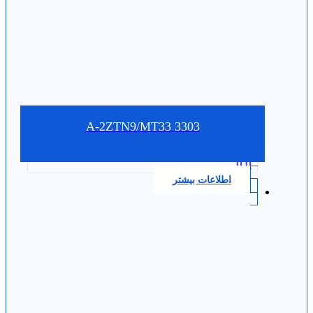
3303 A-2ZTN9/MT33
0.0
اطلاعات بیشتر