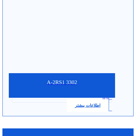
3302 A-2RS1
0.0
اطلاعات بیشتر