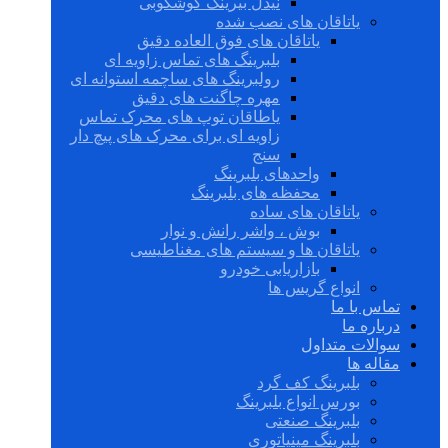
نیدل بیرینگ گوشکوبی
یاتاقان های نصب شده
یاتاقان های فوق العاده دقیق
بلبرینگ های تماس زاویه ای
رولبرینگ های ساچمه استوانه ای
مهره چاگنت های دقیق
یاطاقان توپ های محرک تماس
زاویه ای برای محرک های پیچ دار
سنج
واحدهای بلبرینگ
محفظه های بلبرینگ
یاتاقان های ساده
بوش ، واشر رانش و نوار
یاتاقان ها و سیستم های مغناطیسی
بازاریابی خودرو
انواع گریس ها
تماس با ما
درباره ما
سوالات متداول
مقاله ها
بلبرینگ کف گرد
بورس انواع بلبرینگ
بلبرینگ صنعتی
بلبرینگ مینیاتوری