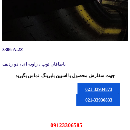
3306 A-2Z
یاطاقان توپ ، زاویه ای ، دو ردیف
جهت سفارش محصول
با اسپین بلبرینگ
تماس بگیرید
021-33934873
یا
021-33936833
09123306585