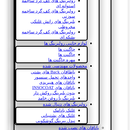
رولبرینگ های کف گرد ساچمه
استوانه ای
رولبرینگ های کف گرد ساچمه
سوزنی
بلبرینگ های رانش غلتکی
مخروطی
رولبرینگ های کف گرد ساچمه
بشکه ای
لوازم جانبی رولبرینگ ها
چاگنت ها
چاگنت ها
مهره چاگنت ها
محصولات مهندسی شده
یاطاقان Back های پشتی
واحدهای تحمل سنسور
یاتاقان های هیبریدی
یاتاقان های INSOCOAT
بدون بلبرینگ روکش دار
بلبرینگ با روغن جامد
رولبرینگ های دنبال شده
غلتک بادامک
غلتک های پشتیبانی
نیدل بیرینگ گوشکوبی
یاتاقان های نصب شده