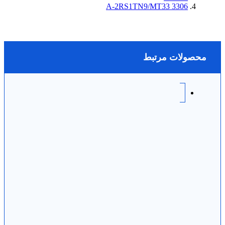
3306 A-2RS1TN9/MT33
محصولات مرتبط