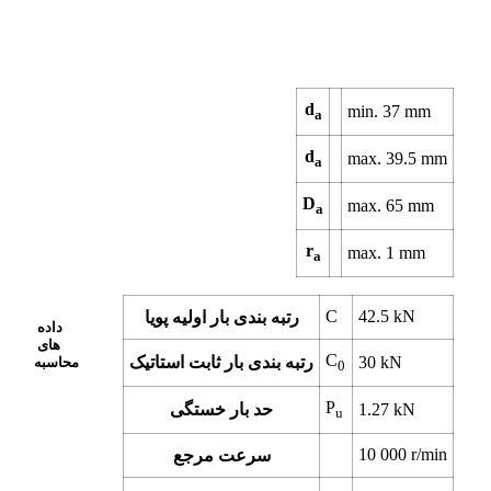
d
min.
37
mm
a
d
max.
39.5
mm
a
D
max.
65
mm
a
r
max.
1
mm
a
C
42.5
kN
رتبه بندی بار اولیه پویا
داده
های
C
kN
30
رتبه بندی بار ثابت استاتیک
محاسبه
0
P
kN
1.27
حد بار خستگی
u
10 000
r/min
سرعت مرجع