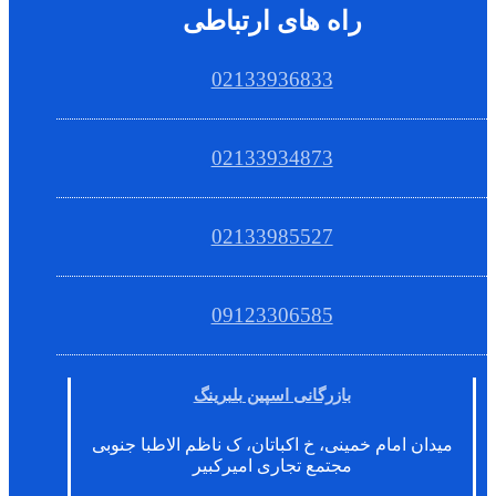
راه های ارتباطی
02133936833
02133934873
02133985527
09123306585
بازرگانی اسپین بلبرینگ
میدان امام خمینی، خ اکباتان، ک ناظم الاطبا جنوبی
مجتمع تجاری امیرکبیر