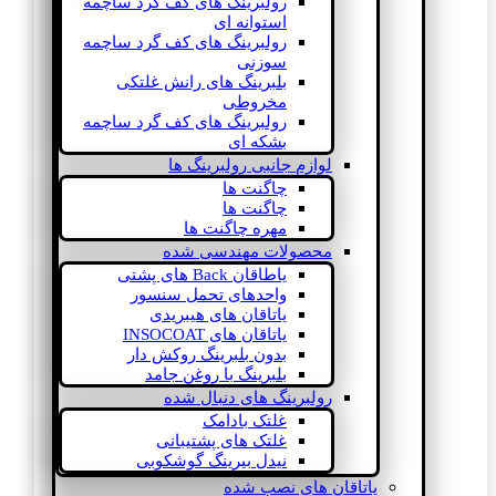
رولبرینگ های کف گرد ساچمه
استوانه ای
رولبرینگ های کف گرد ساچمه
سوزنی
بلبرینگ های رانش غلتکی
مخروطی
رولبرینگ های کف گرد ساچمه
بشکه ای
لوازم جانبی رولبرینگ ها
چاگنت ها
چاگنت ها
مهره چاگنت ها
محصولات مهندسی شده
یاطاقان Back های پشتی
واحدهای تحمل سنسور
یاتاقان های هیبریدی
یاتاقان های INSOCOAT
بدون بلبرینگ روکش دار
بلبرینگ با روغن جامد
رولبرینگ های دنبال شده
غلتک بادامک
غلتک های پشتیبانی
نیدل بیرینگ گوشکوبی
یاتاقان های نصب شده