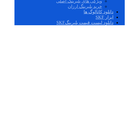
ویژگی های بلبرینگ اصلی
خرید بلبرینگ ارزان
دانلود کاتالوگ ها
ابزار SKF
دانلود لیست قیمت بلبرینگSKF
3203 A-
2ZTN9/MT33