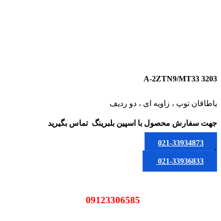
3203 A-2ZTN9/MT33
یاطاقان توپ ، زاویه ای ، دو ردیف
جهت سفارش محصول
با اسپین بلبرینگ
تماس بگیرید
021-33934873
یا
021-33936833
09123306585