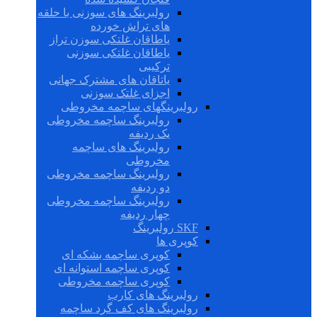
رولبرینگ های سوزنی با حلقه
های تراش خورده
یاطاقان غلتکی سوزن تراز
یاطاقان غلتکی سوزنی
ترکیبی
یاتاقان های مشترک جهانی
اجزای غلتک سوزنی
رولبرینگهای ساچمه مخروطی
رولبرینگ ساچمه مخروطی
یک ردیفه
رولبرینگ های ساچمه
مخروطی
رولبرینگ ساچمه مخروطی
دو ردیفه
رولبرینگ ساچمه مخروطی
چهار ردیفه
SKF رولبرینگ
کوپری ها
کوپری ساچمه بشکه ای
کوپری ساچمه استوانه ای
کوپری ساچمه مخروطی
رولبرینگ های کارب
رولبرینگ های کف گرد ساچمه