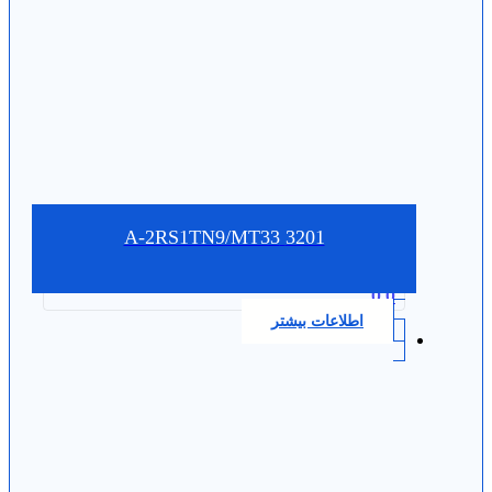
3201 A-2RS1TN9/MT33
0.0
اطلاعات بیشتر