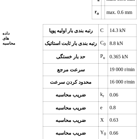
r
max.
0.6
mm
a
C
14.3
kN
رتبه بندی بار اولیه پویا
داده
های
C
kN
8.8
رتبه بندی بار ثابت استاتیک
محاسبه
0
P
kN
0.365
حد بار خستگی
u
19 000
r/min
سرعت مرجع
16 000
r/min
محدود کردن سرعت
k
0.06
ضریب محاسبه
r
e
0.8
ضریب محاسبه
X
0.63
ضریب محاسبه
Y
0.66
ضریب محاسبه
0