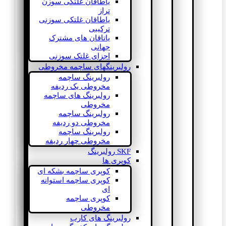
یاطاقان غلتکی سوزن
تراز
یاطاقان غلتکی سوزنی
ترکیبی
یاتاقان های مشترک
جهانی
اجزای غلتک سوزنی
رولبرینگهای ساچمه مخروطی
رولبرینگ ساچمه
مخروطی یک ردیفه
رولبرینگ های ساچمه
مخروطی
رولبرینگ ساچمه
مخروطی دو ردیفه
رولبرینگ ساچمه
مخروطی چهار ردیفه
SKF رولبرینگ
کوپری ها
کوپری ساچمه بشکه ای
کوپری ساچمه استوانه
ای
کوپری ساچمه
مخروطی
رولبرینگ های کارب