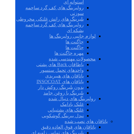
استوانه ای
رولبرینگ های کف گرد ساچمه
سوزنی
بلبرینگ های رانش غلتکی مخروطی
رولبرینگ های کف گرد ساچمه
بشکه ای
لوازم جانبی رولبرینگ ها
چاگنت ها
چاگنت ها
مهره چاگنت ها
محصولات مهندسی شده
یاطاقان Back های پشتی
واحدهای تحمل سنسور
یاتاقان های هیبریدی
یاتاقان های INSOCOAT
بدون بلبرینگ روکش دار
بلبرینگ با روغن جامد
رولبرینگ های دنبال شده
غلتک بادامک
غلتک های پشتیبانی
نیدل بیرینگ گوشکوبی
یاتاقان های نصب شده
یاتاقان های فوق العاده دقیق
بلبرینگ های تماس زاویه ای