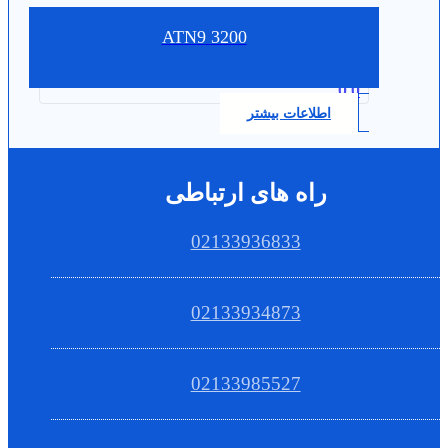
3200 ATN9
0.0
اطلاعات بیشتر
راه های ارتباطی
02133936833
02133934873
02133985527