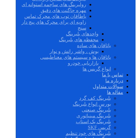
رولبرینگ های ساچمه استوانه ای
مهره چاگنت های دقیق
یاطاقان توپ های محرک تماس
زاویه ای برای محرک های پیچ دار
سنج
واحدهای بلبرینگ
محفظه های بلبرینگ
یاتاقان های ساده
بوش ، واشر رانش و نوار
یاتاقان ها و سیستم های مغناطیسی
بازاریابی خودرو
انواع گریس ها
تماس با ما
درباره ما
سوالات متداول
مقاله ها
بلبرینگ کف گرد
بورس انواع بلبرینگ
بلبرینگ صنعتی
بلبرینگ مینیاتوری
بلبرینگ بک استاپ
گریس SKF
بلبرینگ های خود تنظیم