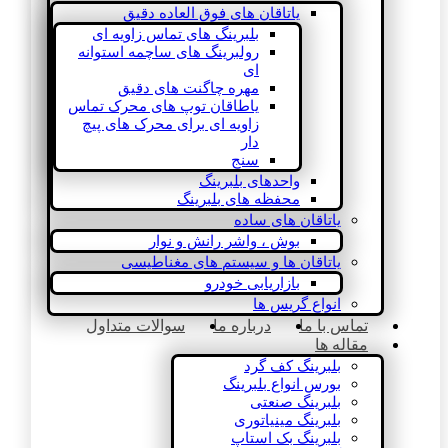
یاتاقان های فوق العاده دقیق
بلبرینگ های تماس زاویه ای
رولبرینگ های ساچمه استوانه
ای
مهره چاگنت های دقیق
یاطاقان توپ های محرک تماس
زاویه ای برای محرک های پیچ
دار
سنج
واحدهای بلبرینگ
محفظه های بلبرینگ
یاتاقان های ساده
بوش ، واشر رانش و نوار
یاتاقان ها و سیستم های مغناطیسی
بازاریابی خودرو
انواع گریس ها
تماس با ما
درباره ما
سوالات متداول
مقاله ها
بلبرینگ کف گرد
بورس انواع بلبرینگ
بلبرینگ صنعتی
بلبرینگ مینیاتوری
بلبرینگ بک استاپ