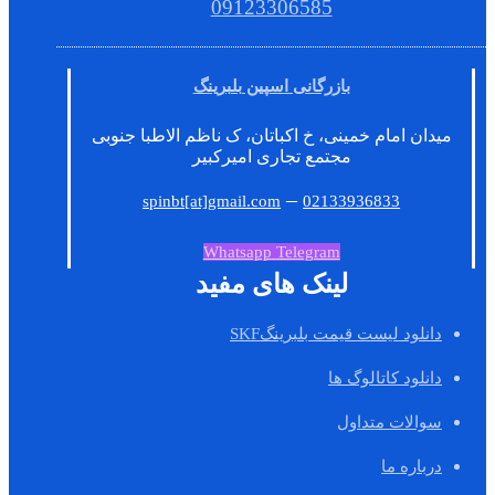
09123306585
بازرگانی اسپین بلبرینگ
میدان امام خمینی، خ اکباتان، ک ناظم الاطبا جنوبی
مجتمع تجاری امیرکبیر
–
spinbt[at]gmail.com
02133936833
Whatsapp
Telegram
لینک های مفید
دانلود لیست قیمت بلبرینگSKF
دانلود کاتالوگ ها
سوالات متداول
درباره ما