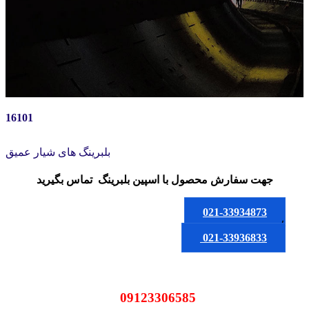
16101
بلبرینگ های شیار عمیق
جهت سفارش محصول
با اسپین بلبرینگ
تماس بگیرید
021-33934873
یا
021-33936833
09123306585