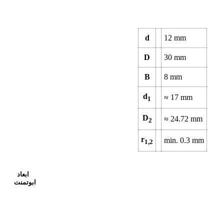
d
12
mm
D
30
mm
B
8
mm
d
≈
17
mm
1
D
≈
24.72
mm
2
r
min.
0.3
mm
1,2
ابعاد
ابوتمنت