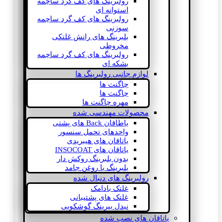
رولبرینگ های کف گرد ساچمه
استوانه ای
رولبرینگ های کف گرد ساچمه
سوزنی
بلبرینگ های رانش غلتکی
مخروطی
رولبرینگ های کف گرد ساچمه
بشکه ای
لوازم جانبی رولبرینگ ها
چاگنت ها
چاگنت ها
مهره چاگنت ها
محصولات مهندسی شده
یاطاقان Back های پشتی
واحدهای تحمل سنسور
یاتاقان های هیبریدی
یاتاقان های INSOCOAT
بدون بلبرینگ روکش دار
بلبرینگ با روغن جامد
رولبرینگ های دنبال شده
غلتک بادامک
غلتک های پشتیبانی
نیدل بیرینگ گوشکوبی
یاتاقان های نصب شده