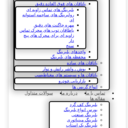
یاتاقان های فوق العاده دقیق
بلبرینگ های تماس زاویه ای
رولبرینگ های ساچمه استوانه
ای
مهره چاگنت های دقیق
یاطاقان توپ های محرک تماس
زاویه ای برای محرک های پیچ
دار
سنج
واحدهای بلبرینگ
محفظه های بلبرینگ
یاتاقان های ساده
بوش ، واشر رانش و نوار
یاتاقان ها و سیستم های مغناطیسی
بازاریابی خودرو
انواع گریس ها
تماس با ما
درباره ما
سوالات متداول
مقاله ها
بلبرینگ کف گرد
بورس انواع بلبرینگ
بلبرینگ صنعتی
بلبرینگ مینیاتوری
بلبرینگ بک استاپ