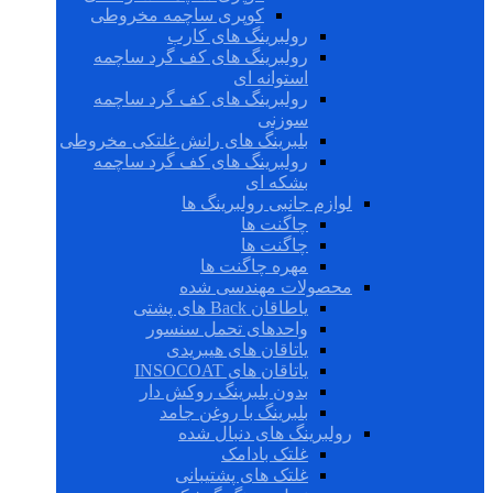
کوپری ساچمه مخروطی
رولبرینگ های کارب
رولبرینگ های کف گرد ساچمه
استوانه ای
رولبرینگ های کف گرد ساچمه
سوزنی
بلبرینگ های رانش غلتکی مخروطی
رولبرینگ های کف گرد ساچمه
بشکه ای
لوازم جانبی رولبرینگ ها
چاگنت ها
چاگنت ها
مهره چاگنت ها
محصولات مهندسی شده
یاطاقان Back های پشتی
واحدهای تحمل سنسور
یاتاقان های هیبریدی
یاتاقان های INSOCOAT
بدون بلبرینگ روکش دار
بلبرینگ با روغن جامد
رولبرینگ های دنبال شده
غلتک بادامک
غلتک های پشتیبانی