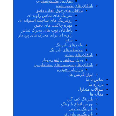
نیدل بیرینگ گوشکوبی
یاتاقان های نصب شده
یاتاقان های فوق العاده دقیق
بلبرینگ های تماس زاویه ای
رولبرینگ های ساچمه استوانه ای
مهره چاگنت های دقیق
یاطاقان توپ های محرک تماس
زاویه ای برای محرک های پیچ دار
سنج
واحدهای بلبرینگ
محفظه های بلبرینگ
یاتاقان های ساده
بوش ، واشر رانش و نوار
یاتاقان ها و سیستم های مغناطیسی
بازاریابی خودرو
انواع گریس ها
تماس با ما
درباره ما
سوالات متداول
مقاله ها
بلبرینگ کف گرد
بورس انواع بلبرینگ
بلبرینگ صنعتی
بلبرینگ مینیاتوری