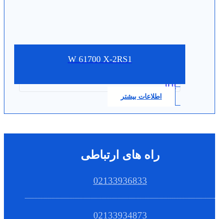
W 61700 X-2RS1
0.0
اطلاعات بیشتر
راه های ارتباطی
02133936833
02133934873