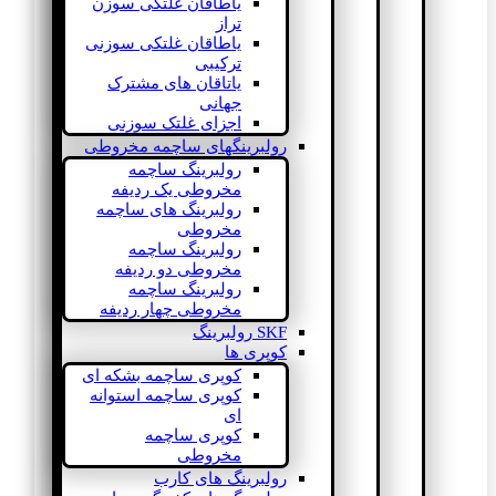
یاطاقان غلتکی سوزن
تراز
یاطاقان غلتکی سوزنی
ترکیبی
یاتاقان های مشترک
جهانی
اجزای غلتک سوزنی
رولبرینگهای ساچمه مخروطی
رولبرینگ ساچمه
مخروطی یک ردیفه
رولبرینگ های ساچمه
مخروطی
رولبرینگ ساچمه
مخروطی دو ردیفه
رولبرینگ ساچمه
مخروطی چهار ردیفه
SKF رولبرینگ
کوپری ها
کوپری ساچمه بشکه ای
کوپری ساچمه استوانه
ای
کوپری ساچمه
مخروطی
رولبرینگ های کارب