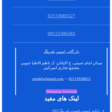
02133985527
09123306585
بازرگانی اسپین بلبرینگ
میدان امام خمینی، خ اکباتان، ک ناظم الاطبا جنوبی
مجتمع تجاری امیرکبیر
–
spinbt[at]gmail.com
02133936833
Whatsapp
Telegram
لینک های مفید
دانلود لیست قیمت بلبرینگSKF