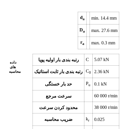
d
min.
14.4
mm
a
D
max.
27.6
mm
a
r
max.
0.3
mm
a
C
5.07
kN
رتبه بندی بار اولیه پویا
داده
های
C
kN
2.36
رتبه بندی بار ثابت استاتیک
محاسبه
0
P
kN
0.1
حد بار خستگی
u
60 000
r/min
سرعت مرجع
38 000
r/min
محدود کردن سرعت
k
0.025
ضریب محاسبه
r