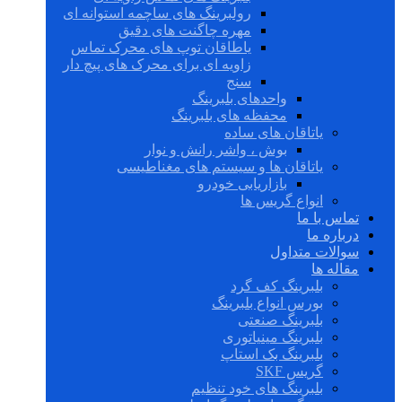
رولبرینگ های ساچمه استوانه ای
مهره چاگنت های دقیق
یاطاقان توپ های محرک تماس
زاویه ای برای محرک های پیچ دار
سنج
واحدهای بلبرینگ
محفظه های بلبرینگ
یاتاقان های ساده
بوش ، واشر رانش و نوار
یاتاقان ها و سیستم های مغناطیسی
بازاریابی خودرو
انواع گریس ها
تماس با ما
درباره ما
سوالات متداول
مقاله ها
بلبرینگ کف گرد
بورس انواع بلبرینگ
بلبرینگ صنعتی
بلبرینگ مینیاتوری
بلبرینگ بک استاپ
گریس SKF
بلبرینگ های خود تنظیم