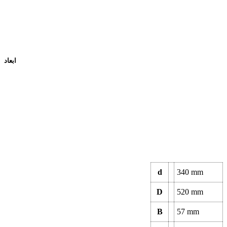
ابعاد
d
340
mm
D
520
mm
B
57
mm