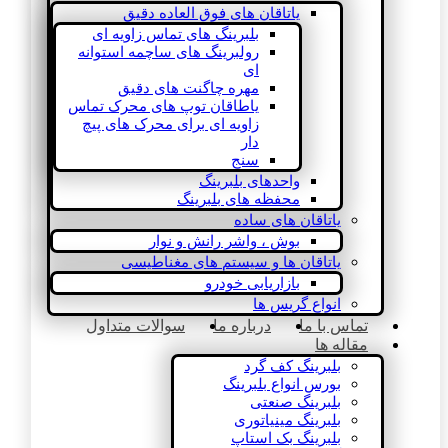
یاتاقان های فوق العاده دقیق
بلبرینگ های تماس زاویه ای
رولبرینگ های ساچمه استوانه
ای
مهره چاگنت های دقیق
یاطاقان توپ های محرک تماس
زاویه ای برای محرک های پیچ
دار
سنج
واحدهای بلبرینگ
محفظه های بلبرینگ
یاتاقان های ساده
بوش ، واشر رانش و نوار
یاتاقان ها و سیستم های مغناطیسی
بازاریابی خودرو
انواع گریس ها
تماس با ما
درباره ما
سوالات متداول
مقاله ها
بلبرینگ کف گرد
بورس انواع بلبرینگ
بلبرینگ صنعتی
بلبرینگ مینیاتوری
بلبرینگ بک استاپ