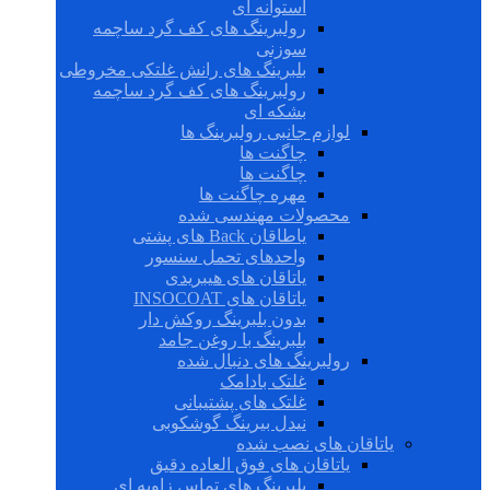
استوانه ای
رولبرینگ های کف گرد ساچمه
سوزنی
بلبرینگ های رانش غلتکی مخروطی
رولبرینگ های کف گرد ساچمه
بشکه ای
لوازم جانبی رولبرینگ ها
چاگنت ها
چاگنت ها
مهره چاگنت ها
محصولات مهندسی شده
یاطاقان Back های پشتی
واحدهای تحمل سنسور
یاتاقان های هیبریدی
یاتاقان های INSOCOAT
بدون بلبرینگ روکش دار
بلبرینگ با روغن جامد
رولبرینگ های دنبال شده
غلتک بادامک
غلتک های پشتیبانی
نیدل بیرینگ گوشکوبی
یاتاقان های نصب شده
یاتاقان های فوق العاده دقیق
بلبرینگ های تماس زاویه ای