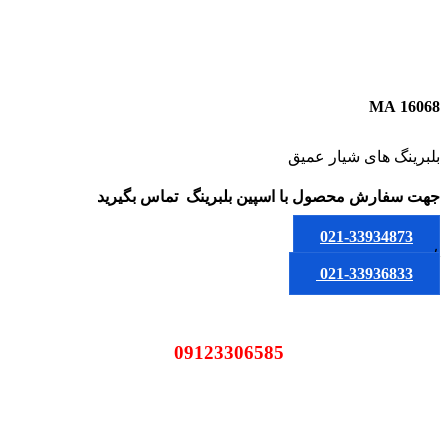
16068 MA
بلبرینگ های شیار عمیق
جهت سفارش محصول
با اسپین بلبرینگ
تماس بگیرید
021-33934873
یا
021-33936833
09123306585