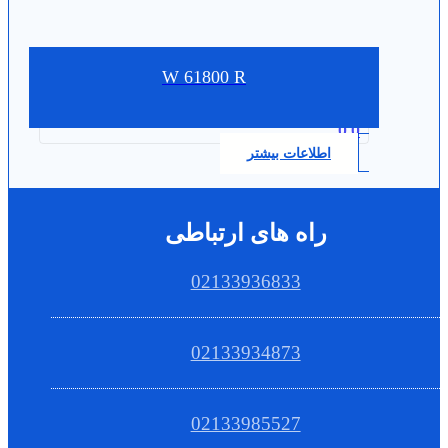
W 61800 R
0.0
اطلاعات بیشتر
راه های ارتباطی
02133936833
02133934873
02133985527