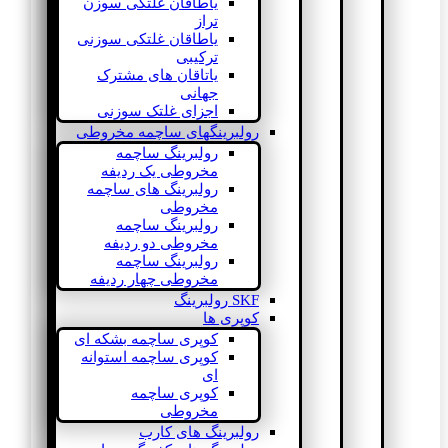
یاطاقان غلتکی سوزن
تراز
یاطاقان غلتکی سوزنی
ترکیبی
یاتاقان های مشترک
جهانی
اجزای غلتک سوزنی
رولبرینگهای ساچمه مخروطی
رولبرینگ ساچمه
مخروطی یک ردیفه
رولبرینگ های ساچمه
مخروطی
رولبرینگ ساچمه
مخروطی دو ردیفه
رولبرینگ ساچمه
مخروطی چهار ردیفه
SKF رولبرینگ
کوپری ها
کوپری ساچمه بشکه ای
کوپری ساچمه استوانه
ای
کوپری ساچمه
مخروطی
رولبرینگ های کارب