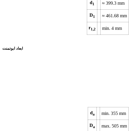
d
≈
399.3
mm
1
D
≈
461.68
mm
1
r
min.
4
mm
1,2
ابعاد ابوتمنت
d
min.
355
mm
a
D
max.
505
mm
a