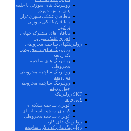
رولبرینگ های سوزنی با حلقه
های تراش خورده
یاطاقان غلتکی سوزن تراز
یاطاقان غلتکی سوزنی
ترکیبی
یاتاقان های مشترک جهانی
اجزای غلتک سوزنی
رولبرینگهای ساچمه مخروطی
رولبرینگ ساچمه مخروطی
یک ردیفه
رولبرینگ های ساچمه
مخروطی
رولبرینگ ساچمه مخروطی
دو ردیفه
رولبرینگ ساچمه مخروطی
چهار ردیفه
SKF رولبرینگ
کوپری ها
کوپری ساچمه بشکه ای
کوپری ساچمه استوانه ای
کوپری ساچمه مخروطی
رولبرینگ های کارب
رولبرینگ های کف گرد ساچمه