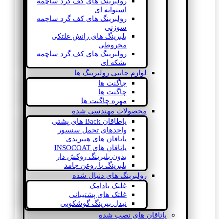
رولبرینگ های کف گرد ساچمه
استوانه ای
رولبرینگ های کف گرد ساچمه
سوزنی
بلبرینگ های رانش غلتکی
مخروطی
رولبرینگ های کف گرد ساچمه
بشکه ای
لوازم جانبی رولبرینگ ها
چاگنت ها
چاگنت ها
مهره چاگنت ها
محصولات مهندسی شده
یاطاقان Back های پشتی
واحدهای تحمل سنسور
یاتاقان های هیبریدی
یاتاقان های INSOCOAT
بدون بلبرینگ روکش دار
بلبرینگ با روغن جامد
رولبرینگ های دنبال شده
غلتک بادامک
غلتک های پشتیبانی
نیدل بیرینگ گوشکوبی
یاتاقان های نصب شده