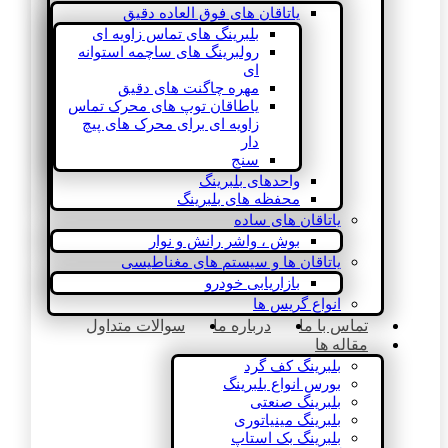
یاتاقان های فوق العاده دقیق
بلبرینگ های تماس زاویه ای
رولبرینگ های ساچمه استوانه
ای
مهره چاگنت های دقیق
یاطاقان توپ های محرک تماس
زاویه ای برای محرک های پیچ
دار
سنج
واحدهای بلبرینگ
محفظه های بلبرینگ
یاتاقان های ساده
بوش ، واشر رانش و نوار
یاتاقان ها و سیستم های مغناطیسی
بازاریابی خودرو
انواع گریس ها
تماس با ما
درباره ما
سوالات متداول
مقاله ها
بلبرینگ کف گرد
بورس انواع بلبرینگ
بلبرینگ صنعتی
بلبرینگ مینیاتوری
بلبرینگ بک استاپ