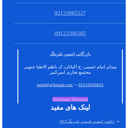
02133985527
09123306585
بازرگانی اسپین بلبرینگ
میدان امام خمینی، خ اکباتان، ک ناظم الاطبا جنوبی
مجتمع تجاری امیرکبیر
–
spinbt[at]gmail.com
02133936833
Whatsapp
Telegram
لینک های مفید
دانلود لیست قیمت بلبرینگSKF