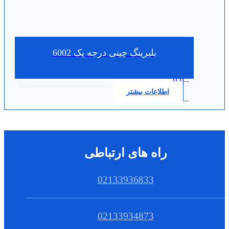
بلبرینگ چینی درجه یک 6002
0.0
اطلاعات بیشتر
راه های ارتباطی
02133936833
02133934873