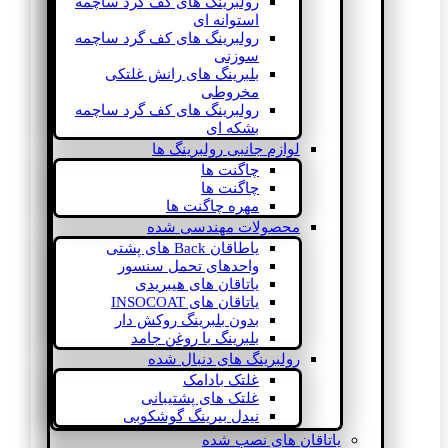
رولبرینگ های کف گرد ساچمه
استوانه ای
رولبرینگ های کف گرد ساچمه
سوزنی
بلبرینگ های رانش غلتکی
مخروطی
رولبرینگ های کف گرد ساچمه
بشکه ای
لوازم جانبی رولبرینگ ها
چاگنت ها
چاگنت ها
مهره چاگنت ها
محصولات مهندسی شده
یاطاقان Back های پشتی
واحدهای تحمل سنسور
یاتاقان های هیبریدی
یاتاقان های INSOCOAT
بدون بلبرینگ روکش دار
بلبرینگ با روغن جامد
رولبرینگ های دنبال شده
غلتک بادامک
غلتک های پشتیبانی
نیدل بیرینگ گوشکوبی
یاتاقان های نصب شده