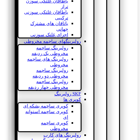
یاطاقان غلتکی سوزن
تراز
یاطاقان غلتکی سوزنی
ترکیبی
یاتاقان های مشترک
جهانی
اجزای غلتک سوزنی
رولبرینگهای ساچمه مخروطی
رولبرینگ ساچمه
مخروطی یک ردیفه
رولبرینگ های ساچمه
مخروطی
رولبرینگ ساچمه
مخروطی دو ردیفه
رولبرینگ ساچمه
مخروطی چهار ردیفه
SKF رولبرینگ
کوپری ها
کوپری ساچمه بشکه ای
کوپری ساچمه استوانه
ای
کوپری ساچمه
مخروطی
رولبرینگ های کارب