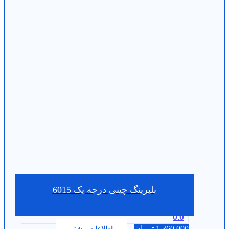
بلبرینگ چینی درجه یک 6015
0.0
1,360,000
تومان