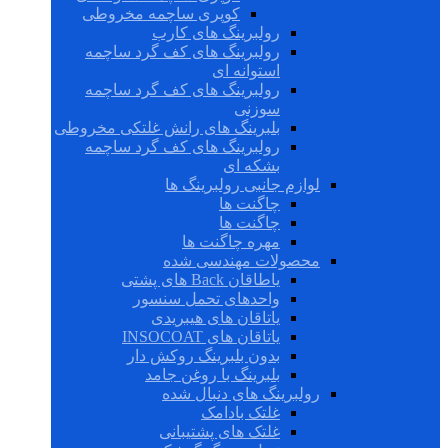
کوپری ساچمه مخروطی
رولبرینگ های کارب
رولبرینگ های کف گرد ساچمه
استوانه ای
رولبرینگ های کف گرد ساچمه
سوزنی
بلبرینگ های رانش غلتکی مخروطی
رولبرینگ های کف گرد ساچمه
بشکه ای
لوازم جانبی رولبرینگ ها
چاگنت ها
چاگنت ها
مهره چاگنت ها
محصولات مهندسی شده
یاطاقان Back های پشتی
واحدهای تحمل سنسور
یاتاقان های هیبریدی
یاتاقان های INSOCOAT
بدون بلبرینگ روکش دار
بلبرینگ با روغن جامد
رولبرینگ های دنبال شده
غلتک بادامک
غلتک های پشتیبانی