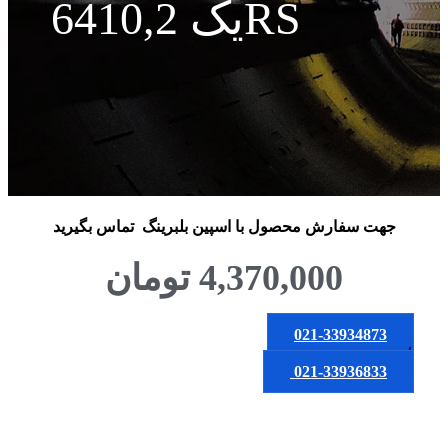
یک 6410,2RS
جهت سفارش محصول
با اسپین بلبرینگ
تماس بگیرید
4,370,000
تومان
021-33934873
یا
021-33936833