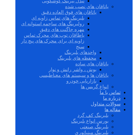
نیدل بیرینگ گوشکوبی
یاتاقان های نصب شده
یاتاقان های فوق العاده دقیق
بلبرینگ های تماس زاویه ای
رولبرینگ های ساچمه استوانه ای
مهره چاگنت های دقیق
یاطاقان توپ های محرک تماس
زاویه ای برای محرک های پیچ دار
سنج
واحدهای بلبرینگ
محفظه های بلبرینگ
یاتاقان های ساده
بوش ، واشر رانش و نوار
یاتاقان ها و سیستم های مغناطیسی
بازاریابی خودرو
انواع گریس ها
تماس با ما
درباره ما
سوالات متداول
مقاله ها
بلبرینگ کف گرد
بورس انواع بلبرینگ
بلبرینگ صنعتی
بلبرینگ مینیاتوری