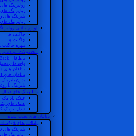
رولبرینگ های
رولبرینگ های
بلبرینگ های 
رولبرینگ های
لوازم جانبی رولبرینگ
چاگنت ها
چاگنت ها
مهره چاگنت ه
محصولات مهندسی 
یاطاقان Back های پشتی
واحدهای تحم
یاتاقان های ه
یاتاقان های INSOCOAT
بدون بلبرینگ 
بلبرینگ با رو
رولبرینگ های دنبال
غلتک بادامک
غلتک های پشت
نیدل بیرینگ 
یاتاقان های نصب شده
یاتاقان های فوق الع
بلبرینگ های ت
رولبرینگ های