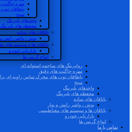
مهره چاگنت ه
یاطاقان توپ 
سنج
واحدهای بلبرینگ
محفظه های بلبرینگ
یاتاقان های ساده
بوش ، واشر رانش و ن
یاتاقان ها و سیستم های م
بازاریابی خودرو
انواع گریس ها
رولبرینگ های ساچمه استوانه ای
مهره چاگنت های دقیق
یاطاقان توپ های محرک تماس زاویه ای برا
سنج
واحدهای بلبرینگ
محفظه های بلبرینگ
یاتاقان های ساده
بوش ، واشر رانش و نوار
یاتاقان ها و سیستم های مغناطیسی
بازاریابی خودرو
انواع گریس ها
تماس با ما