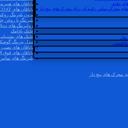
ای دقیق
یاتاقان های هیبرید
های محرک تماس زاویه ای برای محرک های پیچ دار
یاتاقان های INSOCOAT
بدون بلبرینگ روک
بلبرینگ با روغن جا
رولبرینگ های دنبا
غلتک بادامک
غلتک های پشتیبانی
وار
نیدل بیرینگ گوشک
غناطیسی
یاتاقان های نصب 
یاتاقان های فوق ال
بلبرینگ های تماس 
ی محرک های پیچ دار