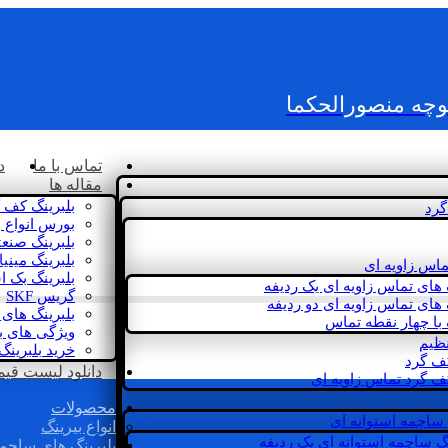
کوچه منصورالحکما
تماس با ما
د
مقاله ها
بلبرینگ کف 
گرد
بورس انواع ب
بلبرینگ صنع
بلبرینگ مینی
ماس زاویه ای
بلبرینگ بک 
 های تماس زاویه ای یک ردیفه
گریس SKF
 های تماس زاویه ای دو ردیفه
بلبرینگ های 
 با چهار نقطه تماس
ویژگی های ب
نظیم
خرید بلبرینگ
کف گرد
دانلود لیست قیمت 
ف گرد تماس زاویه ای
محصولات
 ساچمه استوانه ای
انواع بیرینگ
گ ساچمه استوانه ای یک ردیفه
بلبرینگ های ساچم