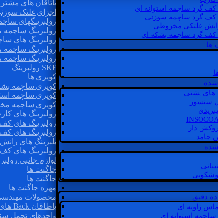
یاتاقان های مشتر
 کف گرد ساچمه استوانه ای
اجزای غلتک سوزن
 کف گرد ساچمه سوزنی
رولبرینگهای ساچ
رانش غلتکی مخروطی
رولبرینگ ساچمه 
 کف گرد ساچمه بشکه ای
رولبرینگ های سا
 ها
رولبرینگ ساچمه 
رولبرینگ ساچمه 
SKF رولبرینگ
ا
کوپری ها
شده
کوپری ساچمه بشک
کوپری ساچمه استو
ل سنسور
کوپری ساچمه مخ
یبریدی
رولبرینگ های کار
رولبرینگ های کف 
روکش دار
رولبرینگ های کف
غن جامد
بلبرینگ های ران
 شده
رولبرینگ های کف
لوازم جانبی رولبری
یبانی
چاگنت ها
گوشکوبی
چاگنت ها
مهره چاگنت ها
اده دقیق
محصولات مهندسی
یاطاقان Back های پشتی
ماس زاویه ای
واحدهای تحمل سن
 ساچمه استوانه ای