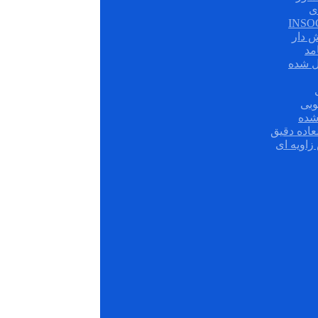
ی
ش دار
مد
ل شده
وبی
شده
عاده دقیق
زاویه ای