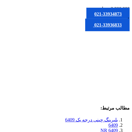
3,300,000
تومان
021-33934873
یا
021-33936833
مطالب مرتبط:
بلبرینگ چینی درجه یک 6409
6409
6409 NR