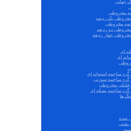
ک جهانی
ی
مه مخروطی
مخروطی یک ردیفه
چمه مخروطی
مخروطی دو ردیفه
مخروطی چهار ردیفه
ه ای
انه ای
روطی
ب
گرد ساچمه استوانه ای
 گرد ساچمه سوزنی
ش غلتکی مخروطی
 گرد ساچمه بشکه ای
نگ ها
 شده
سور