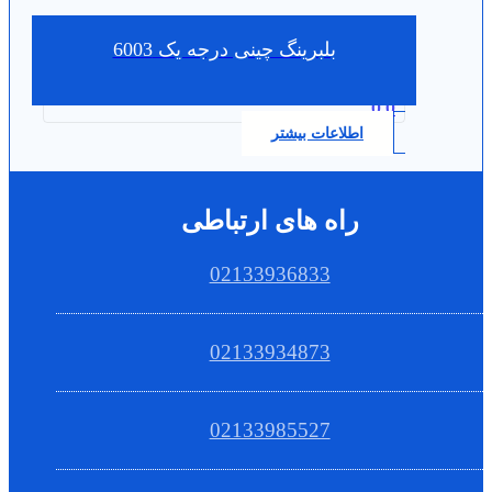
بلبرینگ چینی درجه یک 6003
0.0
اطلاعات بیشتر
راه های ارتباطی
02133936833
02133934873
02133985527