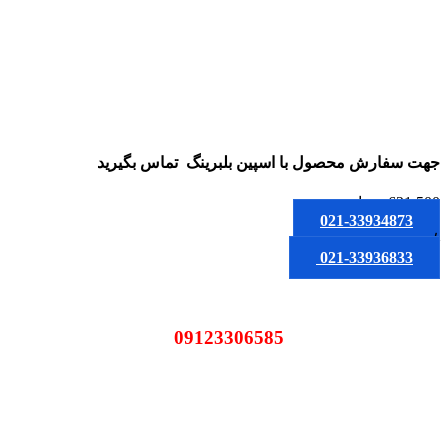
جهت سفارش محصول
با اسپین بلبرینگ
تماس بگیرید
621,500
تومان
021-33934873
یا
021-33936833
09123306585