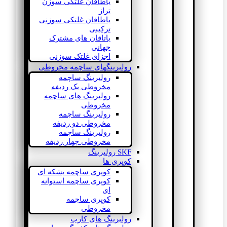
یاطاقان غلتکی سوزن
تراز
یاطاقان غلتکی سوزنی
ترکیبی
یاتاقان های مشترک
جهانی
اجزای غلتک سوزنی
رولبرینگهای ساچمه مخروطی
رولبرینگ ساچمه
مخروطی یک ردیفه
رولبرینگ های ساچمه
مخروطی
رولبرینگ ساچمه
مخروطی دو ردیفه
رولبرینگ ساچمه
مخروطی چهار ردیفه
SKF رولبرینگ
کوپری ها
کوپری ساچمه بشکه ای
کوپری ساچمه استوانه
ای
کوپری ساچمه
مخروطی
رولبرینگ های کارب