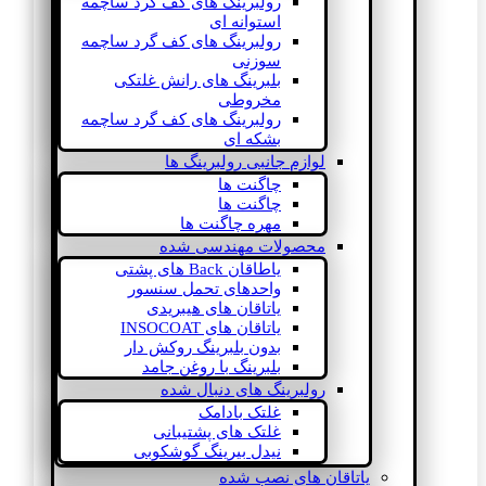
رولبرینگ های کف گرد ساچمه
استوانه ای
رولبرینگ های کف گرد ساچمه
سوزنی
بلبرینگ های رانش غلتکی
مخروطی
رولبرینگ های کف گرد ساچمه
بشکه ای
لوازم جانبی رولبرینگ ها
چاگنت ها
چاگنت ها
مهره چاگنت ها
محصولات مهندسی شده
یاطاقان Back های پشتی
واحدهای تحمل سنسور
یاتاقان های هیبریدی
یاتاقان های INSOCOAT
بدون بلبرینگ روکش دار
بلبرینگ با روغن جامد
رولبرینگ های دنبال شده
غلتک بادامک
غلتک های پشتیبانی
نیدل بیرینگ گوشکوبی
یاتاقان های نصب شده