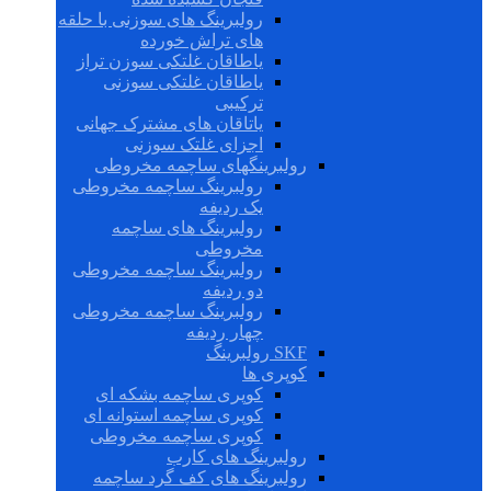
رولبرینگ های سوزنی با حلقه
های تراش خورده
یاطاقان غلتکی سوزن تراز
یاطاقان غلتکی سوزنی
ترکیبی
یاتاقان های مشترک جهانی
اجزای غلتک سوزنی
رولبرینگهای ساچمه مخروطی
رولبرینگ ساچمه مخروطی
یک ردیفه
رولبرینگ های ساچمه
مخروطی
رولبرینگ ساچمه مخروطی
دو ردیفه
رولبرینگ ساچمه مخروطی
چهار ردیفه
SKF رولبرینگ
کوپری ها
کوپری ساچمه بشکه ای
کوپری ساچمه استوانه ای
کوپری ساچمه مخروطی
رولبرینگ های کارب
رولبرینگ های کف گرد ساچمه