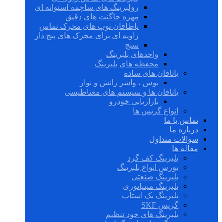
رولبرینگ های ساچمه استوانه ای
مهره چاگنت های دقیق
یاطاقان توپ های محرک تماس
زاویه ای برای محرک های پیچ دار
سنج
واحدهای بلبرینگ
محفظه های بلبرینگ
یاتاقان های ساده
بوش ، واشر رانش و نوار
یاتاقان ها و سیستم های مغناطیسی
بازاریابی خودرو
انواع گریس ها
تماس با ما
درباره ما
سوالات متداول
مقاله ها
بلبرینگ کف گرد
بورس انواع بلبرینگ
بلبرینگ صنعتی
بلبرینگ مینیاتوری
بلبرینگ بک استاپ
گریس SKF
بلبرینگ های خود تنظیم