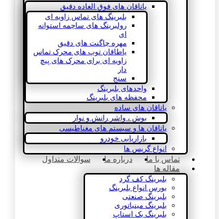
یاتاقان های فوق العاده دقیق
بلبرینگ های تماس زاویه ای
رولبرینگ های ساچمه استوانه
ای
مهره چاگنت های دقیق
یاطاقان توپ های محرک تماس
زاویه ای برای محرک های پیچ
دار
سنج
واحدهای بلبرینگ
محفظه های بلبرینگ
یاتاقان های ساده
بوش ، واشر رانش و نوار
یاتاقان ها و سیستم های مغناطیسی
بازاریابی خودرو
انواع گریس ها
تماس با ما
درباره ما
سوالات متداول
مقاله ها
بلبرینگ کف گرد
بورس انواع بلبرینگ
بلبرینگ صنعتی
بلبرینگ مینیاتوری
بلبرینگ بک استاپ