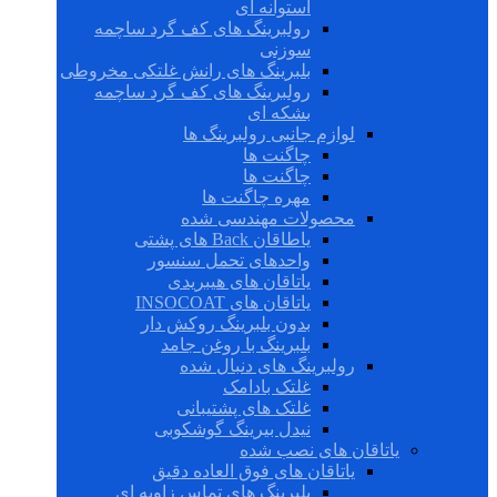
استوانه ای
رولبرینگ های کف گرد ساچمه
سوزنی
بلبرینگ های رانش غلتکی مخروطی
رولبرینگ های کف گرد ساچمه
بشکه ای
لوازم جانبی رولبرینگ ها
چاگنت ها
چاگنت ها
مهره چاگنت ها
محصولات مهندسی شده
یاطاقان Back های پشتی
واحدهای تحمل سنسور
یاتاقان های هیبریدی
یاتاقان های INSOCOAT
بدون بلبرینگ روکش دار
بلبرینگ با روغن جامد
رولبرینگ های دنبال شده
غلتک بادامک
غلتک های پشتیبانی
نیدل بیرینگ گوشکوبی
یاتاقان های نصب شده
یاتاقان های فوق العاده دقیق
بلبرینگ های تماس زاویه ای