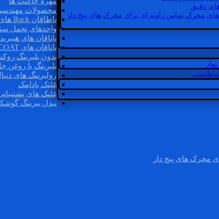
مهره چاگنت ها
ای دقیق
محصولات مهندسی
های محرک تماس زاویه ای برای محرک های پیچ دار
یاطاقان Back های پشتی
واحدهای تحمل سن
یاتاقان های هیبرید
یاتاقان های INSOCOAT
بدون بلبرینگ روک
وار
بلبرینگ با روغن جا
غناطیسی
رولبرینگ های دنبا
غلتک بادامک
غلتک های پشتیبانی
نیدل بیرینگ گوشک
ی محرک های پیچ دار