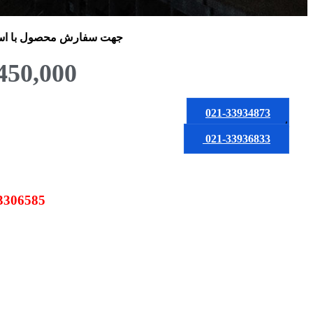
جهت سفارش محصول
با ا
450,000
021-33934873
یا
021-33936833
09123306585