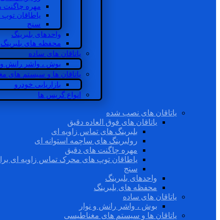
مهره چاگنت ه
یاطاقان توپ 
سنج
واحدهای بلبرینگ
محفظه های بلبرینگ
یاتاقان های ساده
بوش ، واشر رانش و ن
یاتاقان ها و سیستم های م
بازاریابی خودرو
انواع گریس ها
یاتاقان های نصب شده
یاتاقان های فوق العاده دقیق
بلبرینگ های تماس زاویه ای
رولبرینگ های ساچمه استوانه ای
مهره چاگنت های دقیق
یاطاقان توپ های محرک تماس زاویه ای برا
سنج
واحدهای بلبرینگ
محفظه های بلبرینگ
یاتاقان های ساده
بوش ، واشر رانش و نوار
یاتاقان ها و سیستم های مغناطیسی