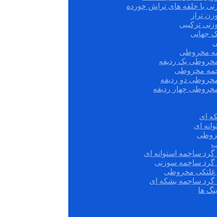
نی با حلقه های تراش خورده
زن تراز
زنی ترکیبی
ک جهانی
ی
مه مخروطی
مخروطی یک ردیفه
چمه مخروطی
مخروطی دو ردیفه
مخروطی چهار ردیفه
ه ای
انه ای
روطی
ب
گرد ساچمه استوانه ای
 گرد ساچمه سوزنی
ش غلتکی مخروطی
 گرد ساچمه بشکه ای
نگ ها