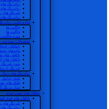
رولبرینگ های
رولبرینگ های
بلبرینگ های 
رولبرینگ های
لوازم جانبی رولبرینگ
چاگنت ها
چاگنت ها
مهره چاگنت ه
محصولات مهندسی 
یاطاقان Back های پشتی
واحدهای تحم
یاتاقان های ه
یاتاقان های INSOCOAT
بدون بلبرینگ 
بلبرینگ با رو
رولبرینگ های دنبال
غلتک بادامک
غلتک های پشت
نیدل بیرینگ 
یاتاقان های نصب شده
یاتاقان های فوق الع
بلبرینگ های ت
رولبرینگ های