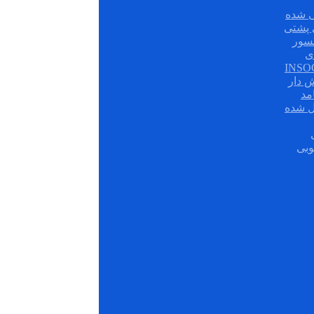
 شده
سور
ی
ش دار
مد
ل شده
وبی