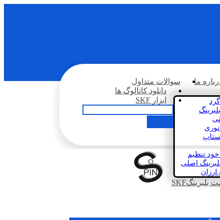
رباره ما
سوالات متداول
دانلود کاتالوگ ها
ابزار SKF
گرد
لبرینگ
تی
اتوری
استاپ
خود تنظیم
لبرینگ اصلی
 ارزان
بلبرینگSKF