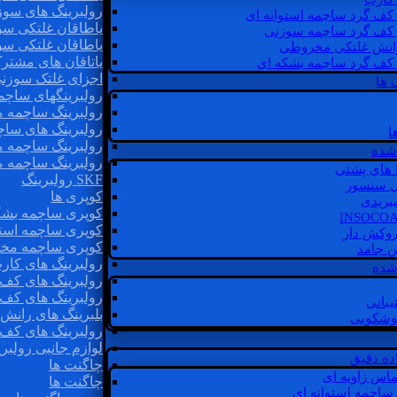
رولبرینگ های سوز
 کف گرد ساچمه استوانه ای
یاطاقان غلتکی سو
 کف گرد ساچمه سوزنی
یاطاقان غلتکی سو
رانش غلتکی مخروطی
یاتاقان های مشتر
 کف گرد ساچمه بشکه ای
اجزای غلتک سوزن
 ها
رولبرینگهای ساچ
رولبرینگ ساچمه 
رولبرینگ های سا
ا
رولبرینگ ساچمه 
شده
رولبرینگ ساچمه 
SKF رولبرینگ
ل سنسور
کوپری ها
یبریدی
کوپری ساچمه بشک
کوپری ساچمه استو
روکش دار
کوپری ساچمه مخ
غن جامد
رولبرینگ های کار
 شده
رولبرینگ های کف 
رولبرینگ های کف
یبانی
بلبرینگ های ران
گوشکوبی
رولبرینگ های کف
لوازم جانبی رولبری
اده دقیق
چاگنت ها
ماس زاویه ای
چاگنت ها
 ساچمه استوانه ای