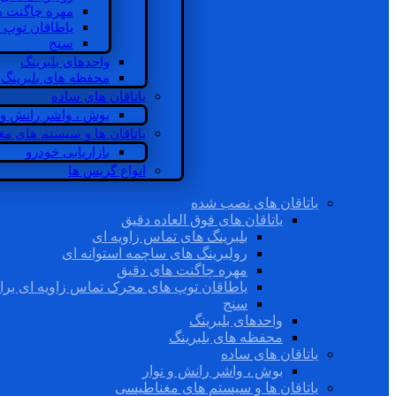
مهره چاگنت ه
یاطاقان توپ 
سنج
واحدهای بلبرینگ
محفظه های بلبرینگ
یاتاقان های ساده
بوش ، واشر رانش و ن
یاتاقان ها و سیستم های م
بازاریابی خودرو
انواع گریس ها
یاتاقان های نصب شده
یاتاقان های فوق العاده دقیق
بلبرینگ های تماس زاویه ای
رولبرینگ های ساچمه استوانه ای
مهره چاگنت های دقیق
یاطاقان توپ های محرک تماس زاویه ای برا
سنج
واحدهای بلبرینگ
محفظه های بلبرینگ
یاتاقان های ساده
بوش ، واشر رانش و نوار
یاتاقان ها و سیستم های مغناطیسی