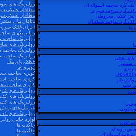
رولبرینگ های سوز
 کف گرد ساچمه استوانه ای
یاطاقان غلتکی سو
 کف گرد ساچمه سوزنی
یاطاقان غلتکی سو
رانش غلتکی مخروطی
یاتاقان های مشتر
 کف گرد ساچمه بشکه ای
اجزای غلتک سوزن
 ها
رولبرینگهای ساچ
رولبرینگ ساچمه 
رولبرینگ های سا
ا
رولبرینگ ساچمه 
شده
رولبرینگ ساچمه 
SKF رولبرینگ
ل سنسور
کوپری ها
یبریدی
کوپری ساچمه بشک
کوپری ساچمه استو
روکش دار
کوپری ساچمه مخ
غن جامد
رولبرینگ های کار
 شده
رولبرینگ های کف 
رولبرینگ های کف
یبانی
بلبرینگ های ران
گوشکوبی
رولبرینگ های کف
لوازم جانبی رولبری
اده دقیق
چاگنت ها
ماس زاویه ای
چاگنت ها
 ساچمه استوانه ای