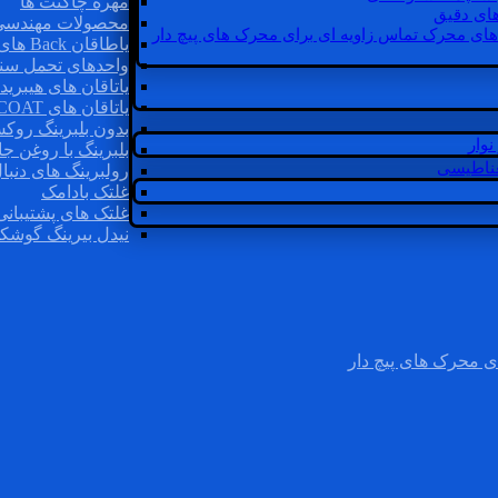
مهره چاگنت ها
ای دقیق
محصولات مهندسی
های محرک تماس زاویه ای برای محرک های پیچ دار
یاطاقان Back های پشتی
واحدهای تحمل سن
یاتاقان های هیبرید
یاتاقان های INSOCOAT
بدون بلبرینگ روک
وار
بلبرینگ با روغن جا
غناطیسی
رولبرینگ های دنبا
غلتک بادامک
غلتک های پشتیبانی
نیدل بیرینگ گوشک
ی محرک های پیچ دار