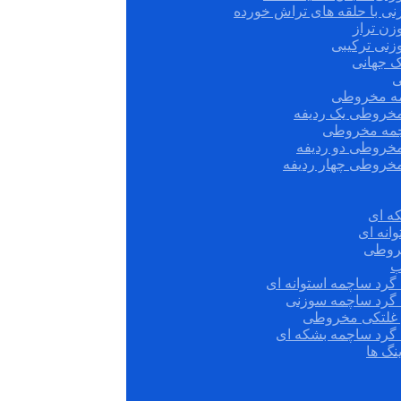
نی با حلقه های تراش خورده
زن تراز
زنی ترکیبی
ک جهانی
ی
مه مخروطی
مخروطی یک ردیفه
چمه مخروطی
مخروطی دو ردیفه
مخروطی چهار ردیفه
ه ای
انه ای
روطی
ب
گرد ساچمه استوانه ای
 گرد ساچمه سوزنی
ش غلتکی مخروطی
 گرد ساچمه بشکه ای
نگ ها