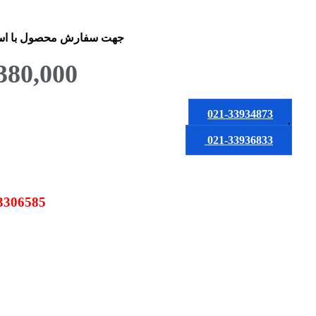
جهت سفارش محصول
با ا
380,000
021-33934873
یا
021-33936833
09123306585