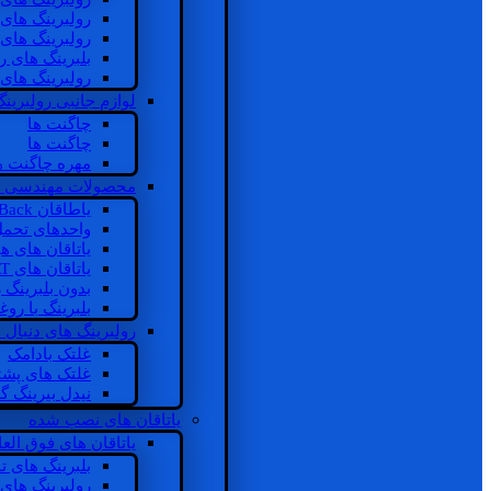
رولبرینگ های
رولبرینگ های
بلبرینگ های 
رولبرینگ های
لوازم جانبی رولبرینگ
چاگنت ها
چاگنت ها
مهره چاگنت ه
محصولات مهندسی 
یاطاقان Back های پشتی
واحدهای تحم
یاتاقان های ه
یاتاقان های INSOCOAT
بدون بلبرینگ 
بلبرینگ با رو
رولبرینگ های دنبال
غلتک بادامک
غلتک های پشت
نیدل بیرینگ 
یاتاقان های نصب شده
یاتاقان های فوق الع
بلبرینگ های ت
رولبرینگ های