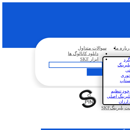
رباره ما
سوالات متداول
دانلود کاتالوگ ها
ابزار SKF
گرد
لبرینگ
تی
اتوری
استاپ
خود تنظیم
لبرینگ اصلی
 ارزان
بلبرینگSKF