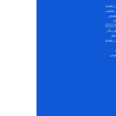
 شده
سور
ی
ش دار
مد
ل شده
وبی