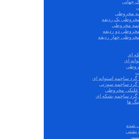
ک جهانی
ی
مه مخروطی
مخروطی یک ردیفه
چمه مخروطی
مخروطی دو ردیفه
مخروطی چهار ردیفه
ه ای
انه ای
روطی
ب
گرد ساچمه استوانه ای
 گرد ساچمه سوزنی
ش غلتکی مخروطی
 گرد ساچمه بشکه ای
نگ ها
 شده
سور