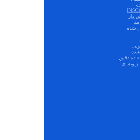
ی
ش دار
مد
ل شده
وبی
شده
عاده دقیق
زاویه ای