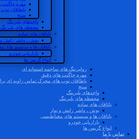
مهره چاگنت ه
یاطاقان توپ 
سنج
واحدهای بلبرینگ
محفظه های بلبرینگ
یاتاقان های ساده
بوش ، واشر رانش و ن
یاتاقان ها و سیستم های م
بازاریابی خودرو
انواع گریس ها
رولبرینگ های ساچمه استوانه ای
مهره چاگنت های دقیق
یاطاقان توپ های محرک تماس زاویه ای برا
سنج
واحدهای بلبرینگ
محفظه های بلبرینگ
یاتاقان های ساده
بوش ، واشر رانش و نوار
یاتاقان ها و سیستم های مغناطیسی
بازاریابی خودرو
انواع گریس ها
تماس با ما