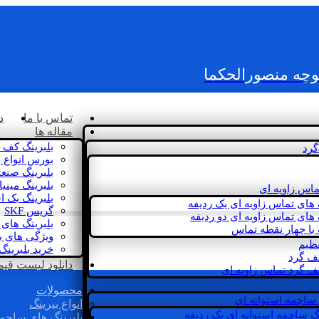
کوچه منصورالحکما
تماس با ما
د
مقاله ها
بلبرینگ کف 
گرد
بورس انواع ب
بلبرینگ صنع
بلبرینگ مینی
ماس زاویه ای
بلبرینگ بک 
 های تماس زاویه ای یک ردیفه
گریس SKF
 های تماس زاویه ای دو ردیفه
بلبرینگ های 
 با چهار نقطه تماس
ویژگی های ب
نظیم
خرید بلبرینگ
کف گرد
دانلود لیست قیمت 
ف گرد تماس زاویه ای
محصولات
 ساچمه استوانه ای
انواع بیرینگ
گ ساچمه استوانه ای یک ردیفه
بلبرینگ های ساچم