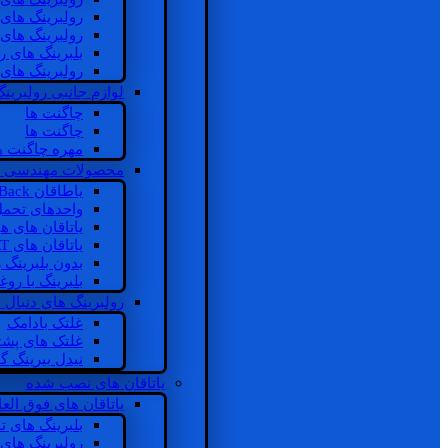
رولبرینگ های
رولبرینگ های
بلبرینگ های 
رولبرینگ های
لوازم جانبی رولبرینگ
چاگنت ها
چاگنت ها
مهره چاگنت ه
محصولات مهندسی 
یاطاقان Back های پشتی
واحدهای تحم
یاتاقان های ه
یاتاقان های INSOCOAT
بدون بلبرینگ 
بلبرینگ با رو
رولبرینگ های دنبال
غلتک بادامک
غلتک های پشت
نیدل بیرینگ 
یاتاقان های نصب شده
یاتاقان های فوق الع
بلبرینگ های ت
رولبرینگ های