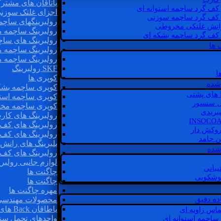
یاتاقان های مشتر
 کف گرد ساچمه استوانه ای
اجزای غلتک سوزن
 کف گرد ساچمه سوزنی
رولبرینگهای ساچ
رانش غلتکی مخروطی
رولبرینگ ساچمه 
 کف گرد ساچمه بشکه ای
رولبرینگ های سا
 ها
رولبرینگ ساچمه 
رولبرینگ ساچمه 
SKF رولبرینگ
ا
کوپری ها
شده
کوپری ساچمه بشک
کوپری ساچمه استو
ل سنسور
کوپری ساچمه مخ
یبریدی
رولبرینگ های کار
رولبرینگ های کف 
روکش دار
رولبرینگ های کف
غن جامد
بلبرینگ های ران
 شده
رولبرینگ های کف
لوازم جانبی رولبری
یبانی
چاگنت ها
گوشکوبی
چاگنت ها
مهره چاگنت ها
اده دقیق
محصولات مهندسی
یاطاقان Back های پشتی
ماس زاویه ای
واحدهای تحمل سن
 ساچمه استوانه ای