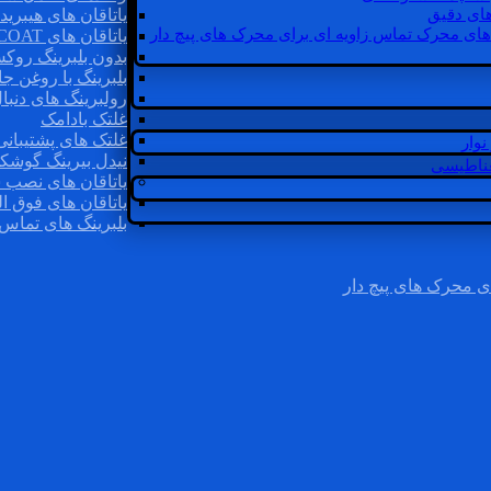
ای دقیق
یاتاقان های هیبرید
های محرک تماس زاویه ای برای محرک های پیچ دار
یاتاقان های INSOCOAT
بدون بلبرینگ روک
بلبرینگ با روغن جا
رولبرینگ های دنبا
غلتک بادامک
غلتک های پشتیبانی
وار
نیدل بیرینگ گوشک
غناطیسی
یاتاقان های نصب 
یاتاقان های فوق ال
بلبرینگ های تماس 
ی محرک های پیچ دار