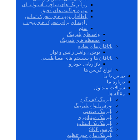
رولبرینگ های ساچمه استوانه ای
مهره چاگنت های دقیق
یاطاقان توپ های محرک تماس
زاویه ای برای محرک های پیچ دار
سنج
واحدهای بلبرینگ
محفظه های بلبرینگ
یاتاقان های ساده
بوش ، واشر رانش و نوار
یاتاقان ها و سیستم های مغناطیسی
بازاریابی خودرو
انواع گریس ها
تماس با ما
درباره ما
سوالات متداول
مقاله ها
بلبرینگ کف گرد
بورس انواع بلبرینگ
بلبرینگ صنعتی
بلبرینگ مینیاتوری
بلبرینگ بک استاپ
گریس SKF
بلبرینگ های خود تنظیم