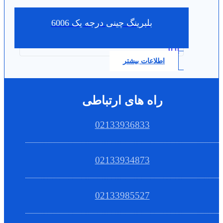
بلبرینگ چینی درجه یک 6006
0.0
اطلاعات بیشتر
راه های ارتباطی
02133936833
02133934873
02133985527