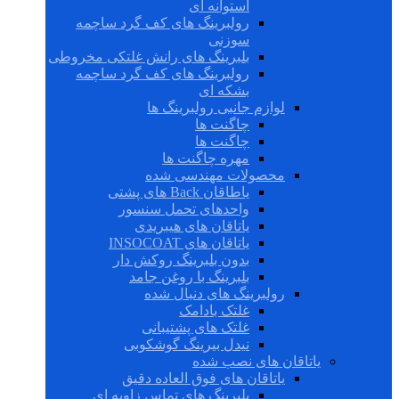
استوانه ای
رولبرینگ های کف گرد ساچمه
سوزنی
بلبرینگ های رانش غلتکی مخروطی
رولبرینگ های کف گرد ساچمه
بشکه ای
لوازم جانبی رولبرینگ ها
چاگنت ها
چاگنت ها
مهره چاگنت ها
محصولات مهندسی شده
یاطاقان Back های پشتی
واحدهای تحمل سنسور
یاتاقان های هیبریدی
یاتاقان های INSOCOAT
بدون بلبرینگ روکش دار
بلبرینگ با روغن جامد
رولبرینگ های دنبال شده
غلتک بادامک
غلتک های پشتیبانی
نیدل بیرینگ گوشکوبی
یاتاقان های نصب شده
یاتاقان های فوق العاده دقیق
بلبرینگ های تماس زاویه ای