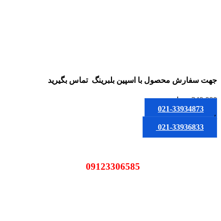
جهت سفارش محصول
با اسپین بلبرینگ
تماس بگیرید
240,000
تومان
021-33934873
یا
021-33936833
09123306585