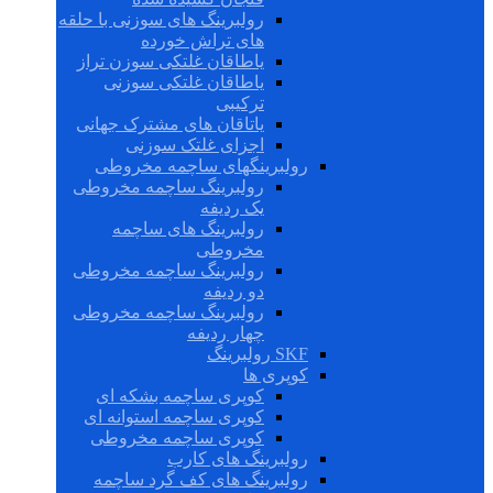
رولبرینگ های سوزنی با حلقه
های تراش خورده
یاطاقان غلتکی سوزن تراز
یاطاقان غلتکی سوزنی
ترکیبی
یاتاقان های مشترک جهانی
اجزای غلتک سوزنی
رولبرینگهای ساچمه مخروطی
رولبرینگ ساچمه مخروطی
یک ردیفه
رولبرینگ های ساچمه
مخروطی
رولبرینگ ساچمه مخروطی
دو ردیفه
رولبرینگ ساچمه مخروطی
چهار ردیفه
SKF رولبرینگ
کوپری ها
کوپری ساچمه بشکه ای
کوپری ساچمه استوانه ای
کوپری ساچمه مخروطی
رولبرینگ های کارب
رولبرینگ های کف گرد ساچمه