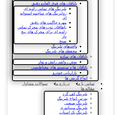
یاتاقان های فوق العاده دقیق
بلبرینگ های تماس زاویه ای
رولبرینگ های ساچمه استوانه
ای
مهره چاگنت های دقیق
یاطاقان توپ های محرک تماس
زاویه ای برای محرک های پیچ
دار
سنج
واحدهای بلبرینگ
محفظه های بلبرینگ
یاتاقان های ساده
بوش ، واشر رانش و نوار
یاتاقان ها و سیستم های مغناطیسی
بازاریابی خودرو
انواع گریس ها
تماس با ما
درباره ما
سوالات متداول
مقاله ها
بلبرینگ کف گرد
بورس انواع بلبرینگ
بلبرینگ صنعتی
بلبرینگ مینیاتوری
بلبرینگ بک استاپ