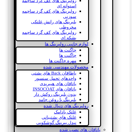
رولبرینگ های کف گرد ساچمه
استوانه ای
رولبرینگ های کف گرد ساچمه
سوزنی
بلبرینگ های رانش غلتکی
مخروطی
رولبرینگ های کف گرد ساچمه
بشکه ای
لوازم جانبی رولبرینگ ها
چاگنت ها
چاگنت ها
مهره چاگنت ها
محصولات مهندسی شده
یاطاقان Back های پشتی
واحدهای تحمل سنسور
یاتاقان های هیبریدی
یاتاقان های INSOCOAT
بدون بلبرینگ روکش دار
بلبرینگ با روغن جامد
رولبرینگ های دنبال شده
غلتک بادامک
غلتک های پشتیبانی
نیدل بیرینگ گوشکوبی
یاتاقان های نصب شده