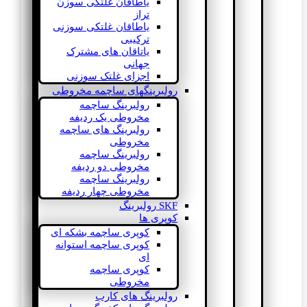
یاطاقان غلتکی سوزن
تراز
یاطاقان غلتکی سوزنی
ترکیبی
یاتاقان های مشترک
جهانی
اجزای غلتک سوزنی
رولبرینگهای ساچمه مخروطی
رولبرینگ ساچمه
مخروطی یک ردیفه
رولبرینگ های ساچمه
مخروطی
رولبرینگ ساچمه
مخروطی دو ردیفه
رولبرینگ ساچمه
مخروطی چهار ردیفه
SKF رولبرینگ
کوپری ها
کوپری ساچمه بشکه ای
کوپری ساچمه استوانه
ای
کوپری ساچمه
مخروطی
رولبرینگ های کارب