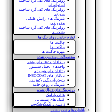
رولبرینگ های کف گرد ساچمه
استوانه ای
رولبرینگ های کف گرد ساچمه
سوزنی
بلبرینگ های رانش غلتکی
مخروطی
رولبرینگ های کف گرد ساچمه
بشکه ای
لوازم جانبی رولبرینگ ها
چاگنت ها
چاگنت ها
مهره چاگنت ها
محصولات مهندسی شده
یاطاقان Back های پشتی
واحدهای تحمل سنسور
یاتاقان های هیبریدی
یاتاقان های INSOCOAT
بدون بلبرینگ روکش دار
بلبرینگ با روغن جامد
رولبرینگ های دنبال شده
غلتک بادامک
غلتک های پشتیبانی
نیدل بیرینگ گوشکوبی
یاتاقان های نصب شده