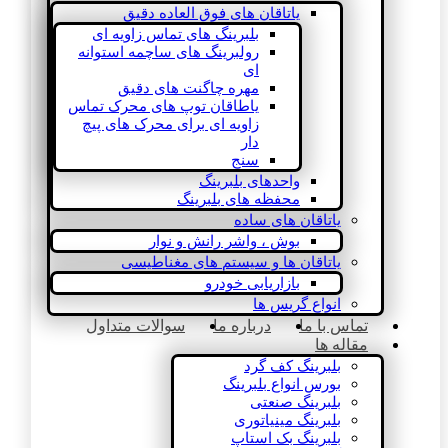
یاتاقان های فوق العاده دقیق
بلبرینگ های تماس زاویه ای
رولبرینگ های ساچمه استوانه
ای
مهره چاگنت های دقیق
یاطاقان توپ های محرک تماس
زاویه ای برای محرک های پیچ
دار
سنج
واحدهای بلبرینگ
محفظه های بلبرینگ
یاتاقان های ساده
بوش ، واشر رانش و نوار
یاتاقان ها و سیستم های مغناطیسی
بازاریابی خودرو
انواع گریس ها
تماس با ما
درباره ما
سوالات متداول
مقاله ها
بلبرینگ کف گرد
بورس انواع بلبرینگ
بلبرینگ صنعتی
بلبرینگ مینیاتوری
بلبرینگ بک استاپ