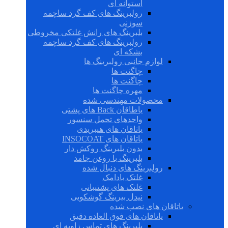
استوانه ای
رولبرینگ های کف گرد ساچمه
سوزنی
بلبرینگ های رانش غلتکی مخروطی
رولبرینگ های کف گرد ساچمه
بشکه ای
لوازم جانبی رولبرینگ ها
چاگنت ها
چاگنت ها
مهره چاگنت ها
محصولات مهندسی شده
یاطاقان Back های پشتی
واحدهای تحمل سنسور
یاتاقان های هیبریدی
یاتاقان های INSOCOAT
بدون بلبرینگ روکش دار
بلبرینگ با روغن جامد
رولبرینگ های دنبال شده
غلتک بادامک
غلتک های پشتیبانی
نیدل بیرینگ گوشکوبی
یاتاقان های نصب شده
یاتاقان های فوق العاده دقیق
بلبرینگ های تماس زاویه ای