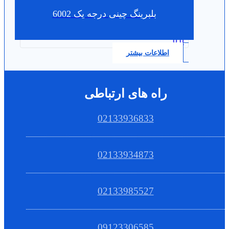
بلبرینگ چینی درجه یک 6002
0.0
اطلاعات بیشتر
راه های ارتباطی
02133936833
02133934873
02133985527
09123306585