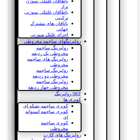
یاطاقان غلتکی سوزن
تراز
یاطاقان غلتکی سوزنی
ترکیبی
یاتاقان های مشترک
جهانی
اجزای غلتک سوزنی
رولبرینگهای ساچمه مخروطی
رولبرینگ ساچمه
مخروطی یک ردیفه
رولبرینگ های ساچمه
مخروطی
رولبرینگ ساچمه
مخروطی دو ردیفه
رولبرینگ ساچمه
مخروطی چهار ردیفه
SKF رولبرینگ
کوپری ها
کوپری ساچمه بشکه ای
کوپری ساچمه استوانه
ای
کوپری ساچمه
مخروطی
رولبرینگ های کارب