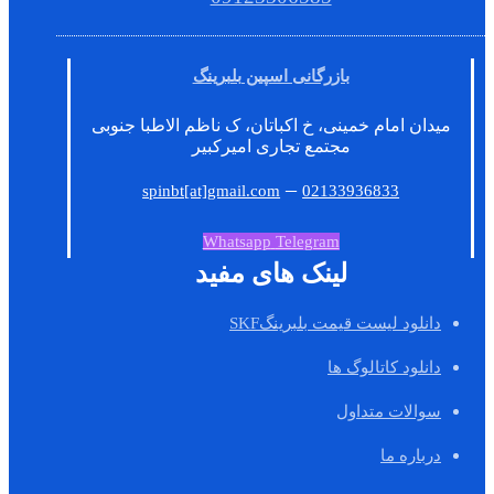
بازرگانی اسپین بلبرینگ
میدان امام خمینی، خ اکباتان، ک ناظم الاطبا جنوبی
مجتمع تجاری امیرکبیر
–
spinbt[at]gmail.com
02133936833
Whatsapp
Telegram
لینک های مفید
دانلود لیست قیمت بلبرینگSKF
دانلود کاتالوگ ها
سوالات متداول
درباره ما