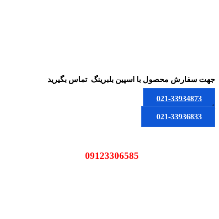
جهت سفارش محصول
با اسپین بلبرینگ
تماس بگیرید
021-33934873
یا
021-33936833
09123306585