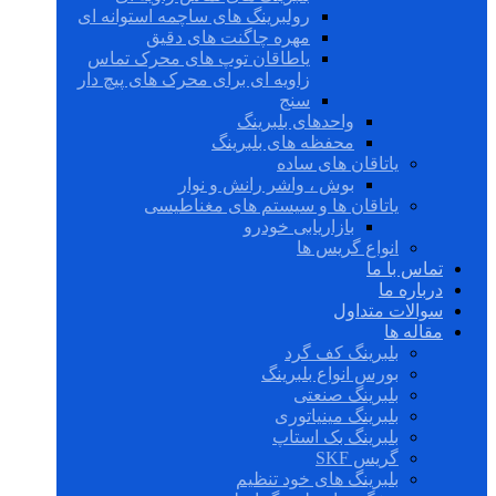
رولبرینگ های ساچمه استوانه ای
مهره چاگنت های دقیق
یاطاقان توپ های محرک تماس
زاویه ای برای محرک های پیچ دار
سنج
واحدهای بلبرینگ
محفظه های بلبرینگ
یاتاقان های ساده
بوش ، واشر رانش و نوار
یاتاقان ها و سیستم های مغناطیسی
بازاریابی خودرو
انواع گریس ها
تماس با ما
درباره ما
سوالات متداول
مقاله ها
بلبرینگ کف گرد
بورس انواع بلبرینگ
بلبرینگ صنعتی
بلبرینگ مینیاتوری
بلبرینگ بک استاپ
گریس SKF
بلبرینگ های خود تنظیم