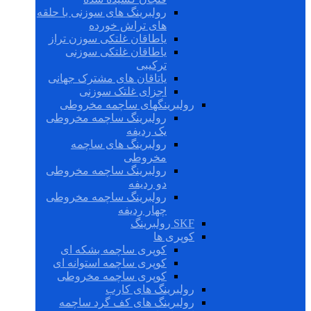
رولبرینگ های سوزنی با حلقه
های تراش خورده
یاطاقان غلتکی سوزن تراز
یاطاقان غلتکی سوزنی
ترکیبی
یاتاقان های مشترک جهانی
اجزای غلتک سوزنی
رولبرینگهای ساچمه مخروطی
رولبرینگ ساچمه مخروطی
یک ردیفه
رولبرینگ های ساچمه
مخروطی
رولبرینگ ساچمه مخروطی
دو ردیفه
رولبرینگ ساچمه مخروطی
چهار ردیفه
SKF رولبرینگ
کوپری ها
کوپری ساچمه بشکه ای
کوپری ساچمه استوانه ای
کوپری ساچمه مخروطی
رولبرینگ های کارب
رولبرینگ های کف گرد ساچمه