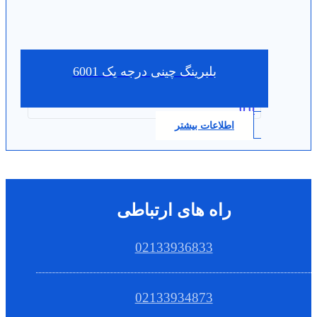
بلبرینگ چینی درجه یک 6001
0.0
اطلاعات بیشتر
راه های ارتباطی
02133936833
02133934873