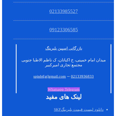
02133985527
09123306585
بازرگانی اسپین بلبرینگ
میدان امام خمینی، خ اکباتان، ک ناظم الاطبا جنوبی
مجتمع تجاری امیرکبیر
–
spinbt[at]gmail.com
02133936833
Whatsapp
Telegram
لینک های مفید
دانلود لیست قیمت بلبرینگSKF