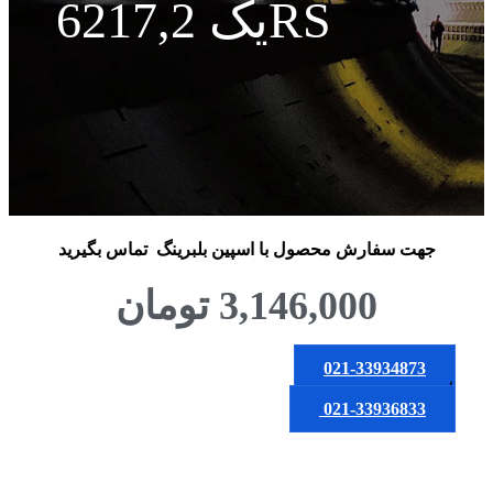
یک 6217,2RS
جهت سفارش محصول
با اسپین بلبرینگ
تماس بگیرید
3,146,000
تومان
021-33934873
یا
021-33936833