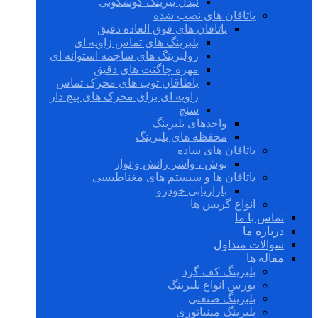
نیدل بیرینگ گوشکوبی
یاتاقان های نصب شده
یاتاقان های فوق العاده دقیق
بلبرینگ های تماس زاویه ای
رولبرینگ های ساچمه استوانه ای
مهره چاگنت های دقیق
یاطاقان توپ های محرک تماس
زاویه ای برای محرک های پیچ دار
سنج
واحدهای بلبرینگ
محفظه های بلبرینگ
یاتاقان های ساده
بوش ، واشر رانش و نوار
یاتاقان ها و سیستم های مغناطیسی
بازاریابی خودرو
انواع گریس ها
تماس با ما
درباره ما
سوالات متداول
مقاله ها
بلبرینگ کف گرد
بورس انواع بلبرینگ
بلبرینگ صنعتی
بلبرینگ مینیاتوری