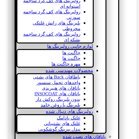
رولبرینگ های کف گرد ساچمه
استوانه ای
رولبرینگ های کف گرد ساچمه
سوزنی
بلبرینگ های رانش غلتکی
مخروطی
رولبرینگ های کف گرد ساچمه
بشکه ای
لوازم جانبی رولبرینگ ها
چاگنت ها
چاگنت ها
مهره چاگنت ها
محصولات مهندسی شده
یاطاقان Back های پشتی
واحدهای تحمل سنسور
یاتاقان های هیبریدی
یاتاقان های INSOCOAT
بدون بلبرینگ روکش دار
بلبرینگ با روغن جامد
رولبرینگ های دنبال شده
غلتک بادامک
غلتک های پشتیبانی
نیدل بیرینگ گوشکوبی
یاتاقان های نصب شده