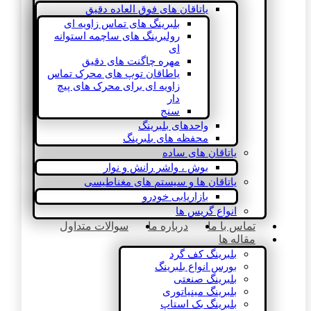
یاتاقان های فوق العاده دقیق
بلبرینگ های تماس زاویه ای
رولبرینگ های ساچمه استوانه
ای
مهره چاگنت های دقیق
یاطاقان توپ های محرک تماس
زاویه ای برای محرک های پیچ
دار
سنج
واحدهای بلبرینگ
محفظه های بلبرینگ
یاتاقان های ساده
بوش ، واشر رانش و نوار
یاتاقان ها و سیستم های مغناطیسی
بازاریابی خودرو
انواع گریس ها
تماس با ما
درباره ما
سوالات متداول
مقاله ها
بلبرینگ کف گرد
بورس انواع بلبرینگ
بلبرینگ صنعتی
بلبرینگ مینیاتوری
بلبرینگ بک استاپ