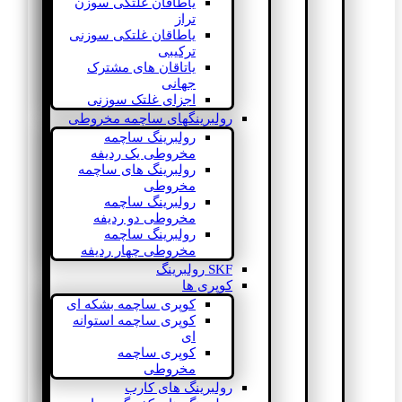
یاطاقان غلتکی سوزن
تراز
یاطاقان غلتکی سوزنی
ترکیبی
یاتاقان های مشترک
جهانی
اجزای غلتک سوزنی
رولبرینگهای ساچمه مخروطی
رولبرینگ ساچمه
مخروطی یک ردیفه
رولبرینگ های ساچمه
مخروطی
رولبرینگ ساچمه
مخروطی دو ردیفه
رولبرینگ ساچمه
مخروطی چهار ردیفه
SKF رولبرینگ
کوپری ها
کوپری ساچمه بشکه ای
کوپری ساچمه استوانه
ای
کوپری ساچمه
مخروطی
رولبرینگ های کارب