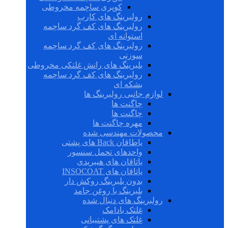
کوپری ساچمه مخروطی
رولبرینگ های کارب
رولبرینگ های کف گرد ساچمه
استوانه ای
رولبرینگ های کف گرد ساچمه
سوزنی
بلبرینگ های رانش غلتکی مخروطی
رولبرینگ های کف گرد ساچمه
بشکه ای
لوازم جانبی رولبرینگ ها
چاگنت ها
چاگنت ها
مهره چاگنت ها
محصولات مهندسی شده
یاطاقان Back های پشتی
واحدهای تحمل سنسور
یاتاقان های هیبریدی
یاتاقان های INSOCOAT
بدون بلبرینگ روکش دار
بلبرینگ با روغن جامد
رولبرینگ های دنبال شده
غلتک بادامک
غلتک های پشتیبانی