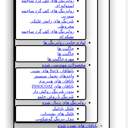
رولبرینگ های کف گرد ساچمه
استوانه ای
رولبرینگ های کف گرد ساچمه
سوزنی
بلبرینگ های رانش غلتکی
مخروطی
رولبرینگ های کف گرد ساچمه
بشکه ای
لوازم جانبی رولبرینگ ها
چاگنت ها
چاگنت ها
مهره چاگنت ها
محصولات مهندسی شده
یاطاقان Back های پشتی
واحدهای تحمل سنسور
یاتاقان های هیبریدی
یاتاقان های INSOCOAT
بدون بلبرینگ روکش دار
بلبرینگ با روغن جامد
رولبرینگ های دنبال شده
غلتک بادامک
غلتک های پشتیبانی
نیدل بیرینگ گوشکوبی
یاتاقان های نصب شده