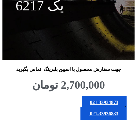
یک 6217
جهت سفارش محصول
با اسپین بلبرینگ
تماس بگیرید
2,700,000
تومان
021-33934873
یا
021-33936833