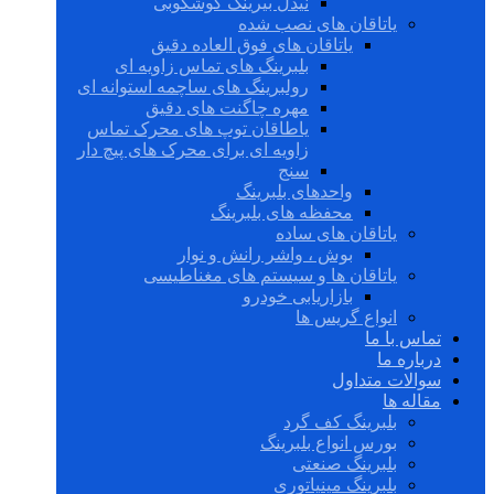
نیدل بیرینگ گوشکوبی
یاتاقان های نصب شده
یاتاقان های فوق العاده دقیق
بلبرینگ های تماس زاویه ای
رولبرینگ های ساچمه استوانه ای
مهره چاگنت های دقیق
یاطاقان توپ های محرک تماس
زاویه ای برای محرک های پیچ دار
سنج
واحدهای بلبرینگ
محفظه های بلبرینگ
یاتاقان های ساده
بوش ، واشر رانش و نوار
یاتاقان ها و سیستم های مغناطیسی
بازاریابی خودرو
انواع گریس ها
تماس با ما
درباره ما
سوالات متداول
مقاله ها
بلبرینگ کف گرد
بورس انواع بلبرینگ
بلبرینگ صنعتی
بلبرینگ مینیاتوری