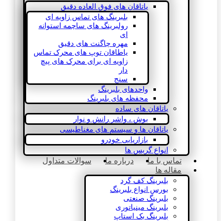
یاتاقان های فوق العاده دقیق
بلبرینگ های تماس زاویه ای
رولبرینگ های ساچمه استوانه
ای
مهره چاگنت های دقیق
یاطاقان توپ های محرک تماس
زاویه ای برای محرک های پیچ
دار
سنج
واحدهای بلبرینگ
محفظه های بلبرینگ
یاتاقان های ساده
بوش ، واشر رانش و نوار
یاتاقان ها و سیستم های مغناطیسی
بازاریابی خودرو
انواع گریس ها
تماس با ما
درباره ما
سوالات متداول
مقاله ها
بلبرینگ کف گرد
بورس انواع بلبرینگ
بلبرینگ صنعتی
بلبرینگ مینیاتوری
بلبرینگ بک استاپ