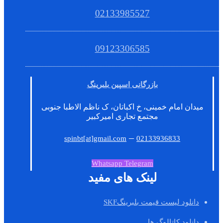
02133985527
09123306585
بازرگانی اسپین بلبرینگ
میدان امام خمینی، خ اکباتان، ک ناظم الاطبا جنوبی
مجتمع تجاری امیرکبیر
–
spinbt[at]gmail.com
02133936833
Whatsapp
Telegram
لینک های مفید
دانلود لیست قیمت بلبرینگSKF
دانلود کاتالوگ ها