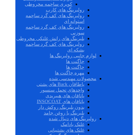
کوپری ساچمه مخروطی
رولبرینگ های کارب
رولبرینگ های کف گرد ساچمه
استوانه ای
رولبرینگ های کف گرد ساچمه
سوزنی
بلبرینگ های رانش غلتکی مخروطی
رولبرینگ های کف گرد ساچمه
بشکه ای
لوازم جانبی رولبرینگ ها
چاگنت ها
چاگنت ها
مهره چاگنت ها
محصولات مهندسی شده
یاطاقان Back های پشتی
واحدهای تحمل سنسور
یاتاقان های هیبریدی
یاتاقان های INSOCOAT
بدون بلبرینگ روکش دار
بلبرینگ با روغن جامد
رولبرینگ های دنبال شده
غلتک بادامک
غلتک های پشتیبانی