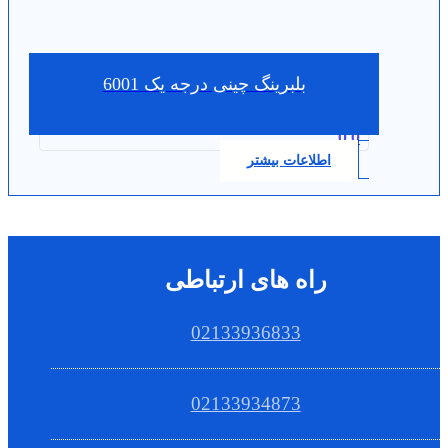
بلبرینگ چینی درجه یک 6001
0.0
اطلاعات بیشتر
راه های ارتباطی
02133936833
02133934873