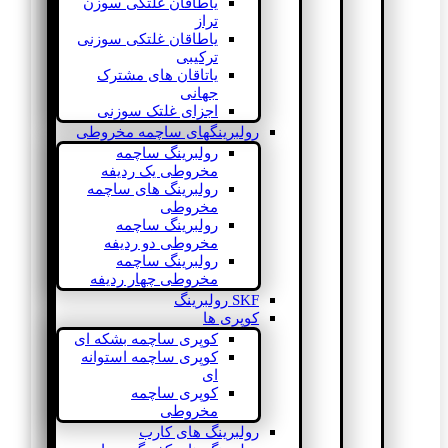
یاطاقان غلتکی سوزن
تراز
یاطاقان غلتکی سوزنی
ترکیبی
یاتاقان های مشترک
جهانی
اجزای غلتک سوزنی
رولبرینگهای ساچمه مخروطی
رولبرینگ ساچمه
مخروطی یک ردیفه
رولبرینگ های ساچمه
مخروطی
رولبرینگ ساچمه
مخروطی دو ردیفه
رولبرینگ ساچمه
مخروطی چهار ردیفه
SKF رولبرینگ
کوپری ها
کوپری ساچمه بشکه ای
کوپری ساچمه استوانه
ای
کوپری ساچمه
مخروطی
رولبرینگ های کارب