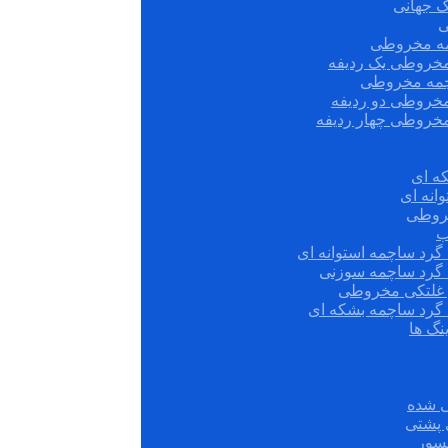
ک جهانی
ی
مه مخروطی
مخروطی یک ردیفه
چمه مخروطی
مخروطی دو ردیفه
مخروطی چهار ردیفه
ه ای
انه ای
روطی
ب
گرد ساچمه استوانه ای
 گرد ساچمه سوزنی
ش غلتکی مخروطی
 گرد ساچمه بشکه ای
نگ ها
 شده
سور