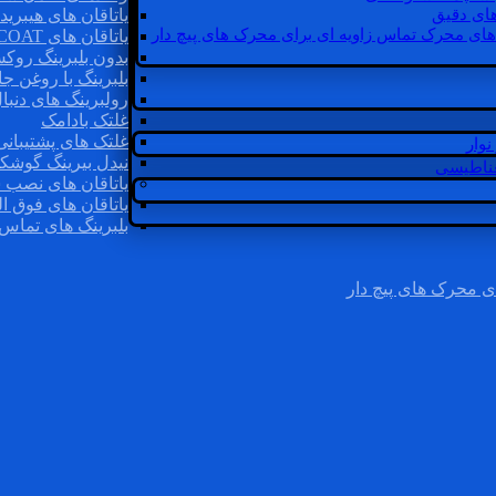
ای دقیق
یاتاقان های هیبرید
های محرک تماس زاویه ای برای محرک های پیچ دار
یاتاقان های INSOCOAT
بدون بلبرینگ روک
بلبرینگ با روغن جا
رولبرینگ های دنبا
غلتک بادامک
غلتک های پشتیبانی
وار
نیدل بیرینگ گوشک
غناطیسی
یاتاقان های نصب 
یاتاقان های فوق ال
بلبرینگ های تماس 
ی محرک های پیچ دار