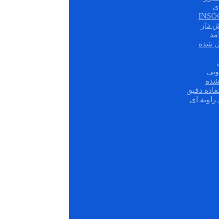
ی
ش دار
مد
ل شده
وبی
شده
عاده دقیق
زاویه ای