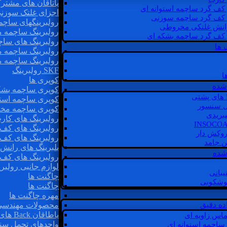
یاتاقان های مشتر
 کف گرد ساچمه استوانه ای
اجزای غلتک سوزن
 کف گرد ساچمه سوزنی
رولبرینگهای ساچ
رانش غلتکی مخروطی
رولبرینگ ساچمه 
 کف گرد ساچمه بشکه ای
رولبرینگ های سا
 ها
رولبرینگ ساچمه 
رولبرینگ ساچمه 
SKF رولبرینگ
ا
کوپری ها
شده
کوپری ساچمه بشک
کوپری ساچمه استو
ل سنسور
کوپری ساچمه مخ
یبریدی
رولبرینگ های کار
رولبرینگ های کف 
روکش دار
رولبرینگ های کف
غن جامد
بلبرینگ های ران
 شده
رولبرینگ های کف
لوازم جانبی رولبری
یبانی
چاگنت ها
گوشکوبی
چاگنت ها
مهره چاگنت ها
اده دقیق
محصولات مهندسی
یاطاقان Back های پشتی
ماس زاویه ای
واحدهای تحمل سن
 ساچمه استوانه ای