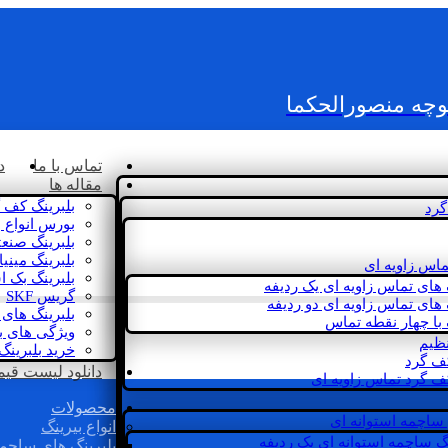
کوچه منصورالحکما
تماس با ما
د
مقاله ها
بلبرینگ کف 
گرد
بورس انواع ب
بلبرینگ صنع
بلبرینگ مینی
ماس زاویه ای
بلبرینگ بک 
 های تماس زاویه ای یک ردیفه
گریس SKF
 های تماس زاویه ای دو ردیفه
بلبرینگ های 
 با چهار نقطه تماس
ویژگی های ب
نظیم
خرید بلبرینگ
کف گرد
دانلود لیست قیمت 
ف گرد تماس زاویه ای
محصولات
 ساچمه استوانه ای
انواع بیرینگ
گ ساچمه استوانه ای یک ردیفه
بلبرینگ های ساچم