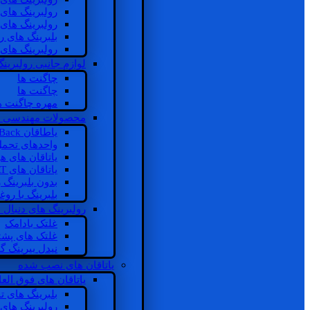
رولبرینگ های
رولبرینگ های
بلبرینگ های 
رولبرینگ های
لوازم جانبی رولبرینگ
چاگنت ها
چاگنت ها
مهره چاگنت ه
محصولات مهندسی 
یاطاقان Back های پشتی
واحدهای تحم
یاتاقان های ه
یاتاقان های INSOCOAT
بدون بلبرینگ 
بلبرینگ با رو
رولبرینگ های دنبال
غلتک بادامک
غلتک های پشت
نیدل بیرینگ 
یاتاقان های نصب شده
یاتاقان های فوق الع
بلبرینگ های ت
رولبرینگ های