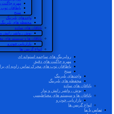
مهره چاگنت ه
یاطاقان توپ 
سنج
واحدهای بلبرینگ
محفظه های بلبرینگ
یاتاقان های ساده
بوش ، واشر رانش و ن
یاتاقان ها و سیستم های م
بازاریابی خودرو
انواع گریس ها
رولبرینگ های ساچمه استوانه ای
مهره چاگنت های دقیق
یاطاقان توپ های محرک تماس زاویه ای برا
سنج
واحدهای بلبرینگ
محفظه های بلبرینگ
یاتاقان های ساده
بوش ، واشر رانش و نوار
یاتاقان ها و سیستم های مغناطیسی
بازاریابی خودرو
انواع گریس ها
تماس با ما