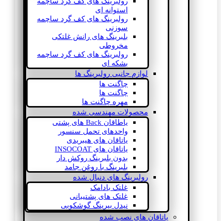
رولبرینگ های کف گرد ساچمه
استوانه ای
رولبرینگ های کف گرد ساچمه
سوزنی
بلبرینگ های رانش غلتکی
مخروطی
رولبرینگ های کف گرد ساچمه
بشکه ای
لوازم جانبی رولبرینگ ها
چاگنت ها
چاگنت ها
مهره چاگنت ها
محصولات مهندسی شده
یاطاقان Back های پشتی
واحدهای تحمل سنسور
یاتاقان های هیبریدی
یاتاقان های INSOCOAT
بدون بلبرینگ روکش دار
بلبرینگ با روغن جامد
رولبرینگ های دنبال شده
غلتک بادامک
غلتک های پشتیبانی
نیدل بیرینگ گوشکوبی
یاتاقان های نصب شده