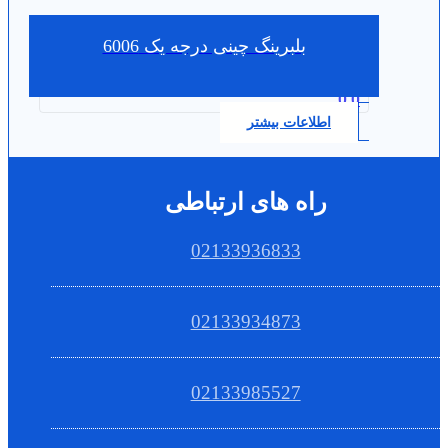
بلبرینگ چینی درجه یک 6006
0.0
اطلاعات بیشتر
راه های ارتباطی
02133936833
02133934873
02133985527