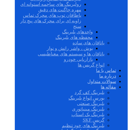
رولبرینگ های ساچمه استوانه ای
مهره چاگنت های دقیق
یاطاقان توپ های محرک تماس
زاویه ای برای محرک های پیچ دار
سنج
واحدهای بلبرینگ
محفظه های بلبرینگ
یاتاقان های ساده
بوش ، واشر رانش و نوار
یاتاقان ها و سیستم های مغناطیسی
بازاریابی خودرو
انواع گریس ها
تماس با ما
درباره ما
سوالات متداول
مقاله ها
بلبرینگ کف گرد
بورس انواع بلبرینگ
بلبرینگ صنعتی
بلبرینگ مینیاتوری
بلبرینگ بک استاپ
گریس SKF
بلبرینگ های خود تنظیم