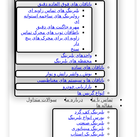
یاتاقان های فوق العاده دقیق
بلبرینگ های تماس زاویه ای
رولبرینگ های ساچمه استوانه
ای
مهره چاگنت های دقیق
یاطاقان توپ های محرک تماس
زاویه ای برای محرک های پیچ
دار
سنج
واحدهای بلبرینگ
محفظه های بلبرینگ
یاتاقان های ساده
بوش ، واشر رانش و نوار
یاتاقان ها و سیستم های مغناطیسی
بازاریابی خودرو
انواع گریس ها
تماس با ما
درباره ما
سوالات متداول
مقاله ها
بلبرینگ کف گرد
بورس انواع بلبرینگ
بلبرینگ صنعتی
بلبرینگ مینیاتوری
بلبرینگ بک استاپ