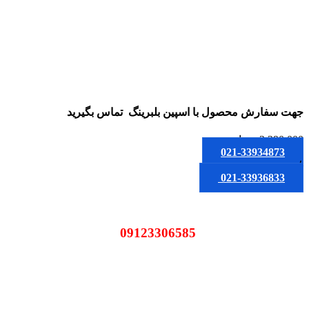
جهت سفارش محصول
با اسپین بلبرینگ
تماس بگیرید
2,290,000
تومان
021-33934873
یا
021-33936833
09123306585