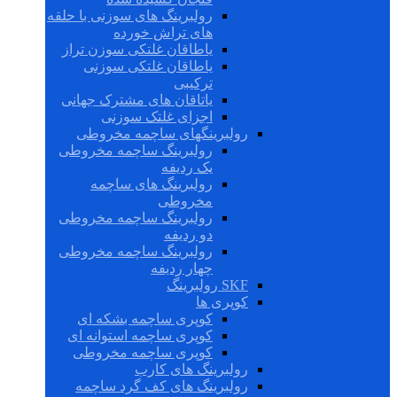
رولبرینگ های سوزنی با حلقه
های تراش خورده
یاطاقان غلتکی سوزن تراز
یاطاقان غلتکی سوزنی
ترکیبی
یاتاقان های مشترک جهانی
اجزای غلتک سوزنی
رولبرینگهای ساچمه مخروطی
رولبرینگ ساچمه مخروطی
یک ردیفه
رولبرینگ های ساچمه
مخروطی
رولبرینگ ساچمه مخروطی
دو ردیفه
رولبرینگ ساچمه مخروطی
چهار ردیفه
SKF رولبرینگ
کوپری ها
کوپری ساچمه بشکه ای
کوپری ساچمه استوانه ای
کوپری ساچمه مخروطی
رولبرینگ های کارب
رولبرینگ های کف گرد ساچمه