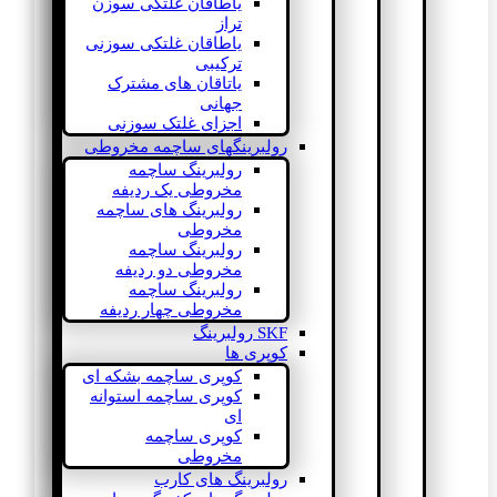
یاطاقان غلتکی سوزن
تراز
یاطاقان غلتکی سوزنی
ترکیبی
یاتاقان های مشترک
جهانی
اجزای غلتک سوزنی
رولبرینگهای ساچمه مخروطی
رولبرینگ ساچمه
مخروطی یک ردیفه
رولبرینگ های ساچمه
مخروطی
رولبرینگ ساچمه
مخروطی دو ردیفه
رولبرینگ ساچمه
مخروطی چهار ردیفه
SKF رولبرینگ
کوپری ها
کوپری ساچمه بشکه ای
کوپری ساچمه استوانه
ای
کوپری ساچمه
مخروطی
رولبرینگ های کارب