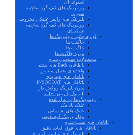
استوانه ای
رولبرینگ های کف گرد ساچمه
سوزنی
بلبرینگ های رانش غلتکی مخروطی
رولبرینگ های کف گرد ساچمه
بشکه ای
لوازم جانبی رولبرینگ ها
چاگنت ها
چاگنت ها
مهره چاگنت ها
محصولات مهندسی شده
یاطاقان Back های پشتی
واحدهای تحمل سنسور
یاتاقان های هیبریدی
یاتاقان های INSOCOAT
بدون بلبرینگ روکش دار
بلبرینگ با روغن جامد
رولبرینگ های دنبال شده
غلتک بادامک
غلتک های پشتیبانی
نیدل بیرینگ گوشکوبی
یاتاقان های نصب شده
یاتاقان های فوق العاده دقیق
بلبرینگ های تماس زاویه ای