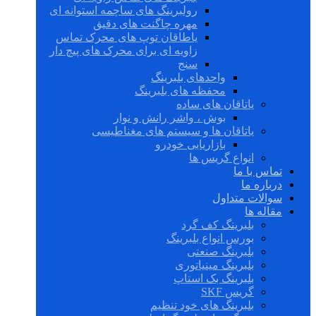
رولبرینگ های ساچمه استوانه ای
مهره چاگنت های دقیق
یاطاقان توپ های محرک تماس
زاویه ای برای محرک های پیچ دار
سنج
واحدهای بلبرینگ
محفظه های بلبرینگ
یاتاقان های ساده
بوش ، واشر رانش و نوار
یاتاقان ها و سیستم های مغناطیسی
بازاریابی خودرو
انواع گریس ها
تماس با ما
درباره ما
سوالات متداول
مقاله ها
بلبرینگ کف گرد
بورس انواع بلبرینگ
بلبرینگ صنعتی
بلبرینگ مینیاتوری
بلبرینگ بک استاپ
گریس SKF
بلبرینگ های خود تنظیم