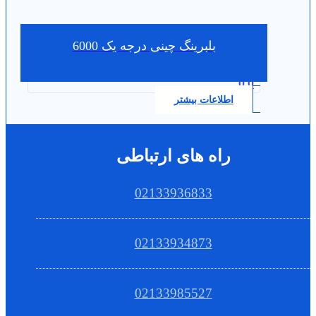
بلبرینگ چینی درجه یک 6000
0.0
اطلاعات بیشتر
راه های ارتباطی
02133936833
02133934873
02133985527