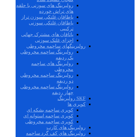
رولبرینگ های سوزنی با حلقه
های تراش خورده
یاطاقان غلتکی سوزن تراز
یاطاقان غلتکی سوزنی
ترکیبی
یاتاقان های مشترک جهانی
اجزای غلتک سوزنی
رولبرینگهای ساچمه مخروطی
رولبرینگ ساچمه مخروطی
یک ردیفه
رولبرینگ های ساچمه
مخروطی
رولبرینگ ساچمه مخروطی
دو ردیفه
رولبرینگ ساچمه مخروطی
چهار ردیفه
SKF رولبرینگ
کوپری ها
کوپری ساچمه بشکه ای
کوپری ساچمه استوانه ای
کوپری ساچمه مخروطی
رولبرینگ های کارب
رولبرینگ های کف گرد ساچمه