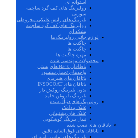
استوانه ای
رولبرینگ های کف گرد ساچمه
سوزنی
بلبرینگ های رانش غلتکی مخروطی
رولبرینگ های کف گرد ساچمه
بشکه ای
لوازم جانبی رولبرینگ ها
چاگنت ها
چاگنت ها
مهره چاگنت ها
محصولات مهندسی شده
یاطاقان Back های پشتی
واحدهای تحمل سنسور
یاتاقان های هیبریدی
یاتاقان های INSOCOAT
بدون بلبرینگ روکش دار
بلبرینگ با روغن جامد
رولبرینگ های دنبال شده
غلتک بادامک
غلتک های پشتیبانی
نیدل بیرینگ گوشکوبی
یاتاقان های نصب شده
یاتاقان های فوق العاده دقیق
بلبرینگ های تماس زاویه ای