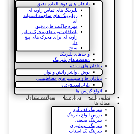
یاتاقان های فوق العاده دقیق
بلبرینگ های تماس زاویه ای
رولبرینگ های ساچمه استوانه
ای
مهره چاگنت های دقیق
یاطاقان توپ های محرک تماس
زاویه ای برای محرک های پیچ
دار
سنج
واحدهای بلبرینگ
محفظه های بلبرینگ
یاتاقان های ساده
بوش ، واشر رانش و نوار
یاتاقان ها و سیستم های مغناطیسی
بازاریابی خودرو
انواع گریس ها
تماس با ما
درباره ما
سوالات متداول
مقاله ها
بلبرینگ کف گرد
بورس انواع بلبرینگ
بلبرینگ صنعتی
بلبرینگ مینیاتوری
بلبرینگ بک استاپ