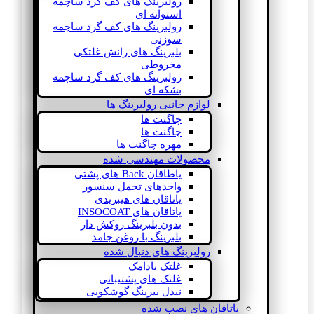
رولبرینگ های کف گرد ساچمه
استوانه ای
رولبرینگ های کف گرد ساچمه
سوزنی
بلبرینگ های رانش غلتکی
مخروطی
رولبرینگ های کف گرد ساچمه
بشکه ای
لوازم جانبی رولبرینگ ها
چاگنت ها
چاگنت ها
مهره چاگنت ها
محصولات مهندسی شده
یاطاقان Back های پشتی
واحدهای تحمل سنسور
یاتاقان های هیبریدی
یاتاقان های INSOCOAT
بدون بلبرینگ روکش دار
بلبرینگ با روغن جامد
رولبرینگ های دنبال شده
غلتک بادامک
غلتک های پشتیبانی
نیدل بیرینگ گوشکوبی
یاتاقان های نصب شده