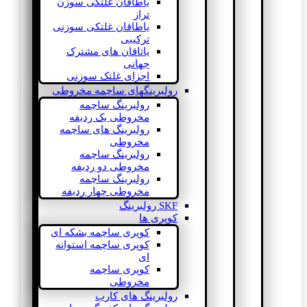
یاطاقان غلتکی سوزن
تراز
یاطاقان غلتکی سوزنی
ترکیبی
یاتاقان های مشترک
جهانی
اجزای غلتک سوزنی
رولبرینگهای ساچمه مخروطی
رولبرینگ ساچمه
مخروطی یک ردیفه
رولبرینگ های ساچمه
مخروطی
رولبرینگ ساچمه
مخروطی دو ردیفه
رولبرینگ ساچمه
مخروطی چهار ردیفه
SKF رولبرینگ
کوپری ها
کوپری ساچمه بشکه ای
کوپری ساچمه استوانه
ای
کوپری ساچمه
مخروطی
رولبرینگ های کارب