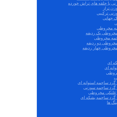
نی با حلقه های تراش خورده
زن تراز
زنی ترکیبی
ک جهانی
ی
مه مخروطی
مخروطی یک ردیفه
چمه مخروطی
مخروطی دو ردیفه
مخروطی چهار ردیفه
ه ای
انه ای
روطی
ب
گرد ساچمه استوانه ای
 گرد ساچمه سوزنی
ش غلتکی مخروطی
 گرد ساچمه بشکه ای
نگ ها