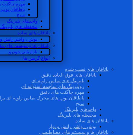
مهره چاگنت ه
یاطاقان توپ 
سنج
واحدهای بلبرینگ
محفظه های بلبرینگ
یاتاقان های ساده
بوش ، واشر رانش و ن
یاتاقان ها و سیستم های م
بازاریابی خودرو
انواع گریس ها
یاتاقان های نصب شده
یاتاقان های فوق العاده دقیق
بلبرینگ های تماس زاویه ای
رولبرینگ های ساچمه استوانه ای
مهره چاگنت های دقیق
یاطاقان توپ های محرک تماس زاویه ای برا
سنج
واحدهای بلبرینگ
محفظه های بلبرینگ
یاتاقان های ساده
بوش ، واشر رانش و نوار
یاتاقان ها و سیستم های مغناطیسی