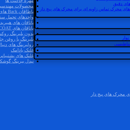
مهره چاگنت ها
ای دقیق
محصولات مهندسی
های محرک تماس زاویه ای برای محرک های پیچ دار
یاطاقان Back های پشتی
واحدهای تحمل سن
یاتاقان های هیبرید
یاتاقان های INSOCOAT
بدون بلبرینگ روک
وار
بلبرینگ با روغن جا
غناطیسی
رولبرینگ های دنبا
غلتک بادامک
غلتک های پشتیبانی
نیدل بیرینگ گوشک
ی محرک های پیچ دار