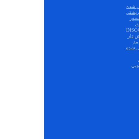
 شده
سور
ی
ش دار
مد
ل شده
وبی