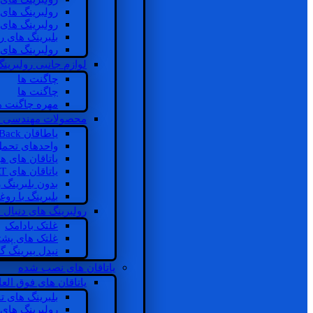
رولبرینگ های
رولبرینگ های
بلبرینگ های 
رولبرینگ های
لوازم جانبی رولبرینگ
چاگنت ها
چاگنت ها
مهره چاگنت ه
محصولات مهندسی 
یاطاقان Back های پشتی
واحدهای تحم
یاتاقان های ه
یاتاقان های INSOCOAT
بدون بلبرینگ 
بلبرینگ با رو
رولبرینگ های دنبال
غلتک بادامک
غلتک های پشت
نیدل بیرینگ 
یاتاقان های نصب شده
یاتاقان های فوق الع
بلبرینگ های ت
رولبرینگ های