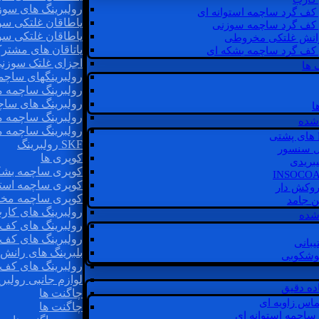
رولبرینگ های سوز
 کف گرد ساچمه استوانه ای
یاطاقان غلتکی سو
 کف گرد ساچمه سوزنی
یاطاقان غلتکی سو
رانش غلتکی مخروطی
یاتاقان های مشتر
 کف گرد ساچمه بشکه ای
اجزای غلتک سوزن
 ها
رولبرینگهای ساچ
رولبرینگ ساچمه 
رولبرینگ های سا
ا
رولبرینگ ساچمه 
شده
رولبرینگ ساچمه 
SKF رولبرینگ
ل سنسور
کوپری ها
یبریدی
کوپری ساچمه بشک
کوپری ساچمه استو
روکش دار
کوپری ساچمه مخ
غن جامد
رولبرینگ های کار
 شده
رولبرینگ های کف 
رولبرینگ های کف
یبانی
بلبرینگ های ران
گوشکوبی
رولبرینگ های کف
لوازم جانبی رولبری
اده دقیق
چاگنت ها
ماس زاویه ای
چاگنت ها
 ساچمه استوانه ای