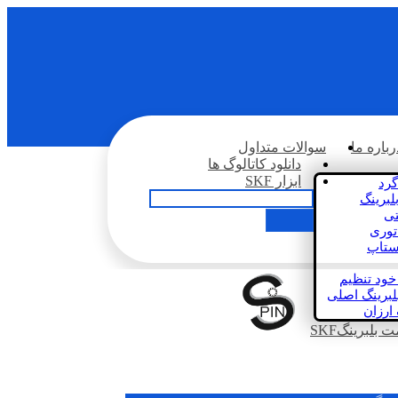
رباره ما
سوالات متداول
دانلود کاتالوگ ها
ابزار SKF
گرد
لبرینگ
تی
اتوری
استاپ
خود تنظیم
لبرینگ اصلی
 ارزان
بلبرینگSKF