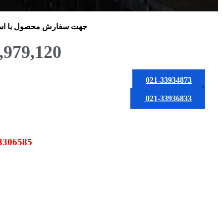
جهت سفارش محصول
با ا
,979,120
021-33934873
یا
021-33936833
09123306585