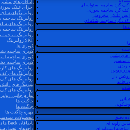
یاتاقان های مشتر
 کف گرد ساچمه استوانه ای
اجزای غلتک سوزن
 کف گرد ساچمه سوزنی
رولبرینگهای ساچ
رانش غلتکی مخروطی
رولبرینگ ساچمه 
 کف گرد ساچمه بشکه ای
رولبرینگ های سا
 ها
رولبرینگ ساچمه 
رولبرینگ ساچمه 
SKF رولبرینگ
ا
کوپری ها
شده
کوپری ساچمه بشک
کوپری ساچمه استو
ل سنسور
کوپری ساچمه مخ
یبریدی
رولبرینگ های کار
رولبرینگ های کف 
روکش دار
رولبرینگ های کف
غن جامد
بلبرینگ های ران
 شده
رولبرینگ های کف
لوازم جانبی رولبری
یبانی
چاگنت ها
گوشکوبی
چاگنت ها
مهره چاگنت ها
اده دقیق
محصولات مهندسی
یاطاقان Back های پشتی
ماس زاویه ای
واحدهای تحمل سن
 ساچمه استوانه ای