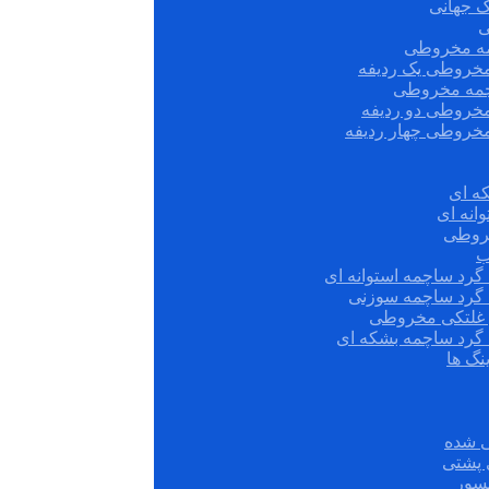
ک جهانی
ی
مه مخروطی
مخروطی یک ردیفه
چمه مخروطی
مخروطی دو ردیفه
مخروطی چهار ردیفه
ه ای
انه ای
روطی
ب
گرد ساچمه استوانه ای
 گرد ساچمه سوزنی
ش غلتکی مخروطی
 گرد ساچمه بشکه ای
نگ ها
 شده
سور