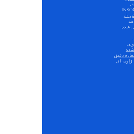
ی
ش دار
مد
ل شده
وبی
شده
عاده دقیق
زاویه ای