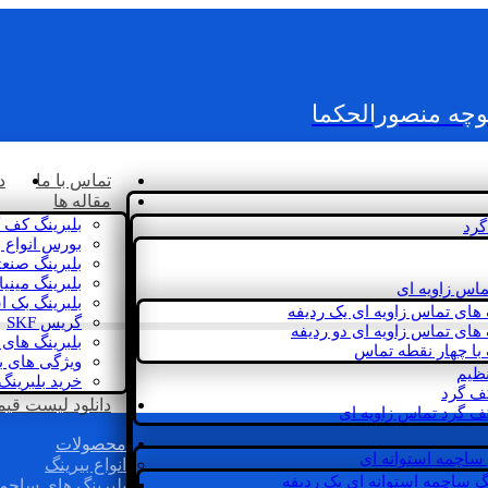
کوچه منصورالحکما
تماس با ما
د
مقاله ها
بلبرینگ کف 
گرد
بورس انواع ب
بلبرینگ صنع
بلبرینگ مینی
ماس زاویه ای
بلبرینگ بک 
 های تماس زاویه ای یک ردیفه
گریس SKF
 های تماس زاویه ای دو ردیفه
بلبرینگ های 
 با چهار نقطه تماس
ویژگی های ب
نظیم
خرید بلبرینگ
کف گرد
دانلود لیست قیمت 
ف گرد تماس زاویه ای
محصولات
 ساچمه استوانه ای
انواع بیرینگ
گ ساچمه استوانه ای یک ردیفه
بلبرینگ های ساچم