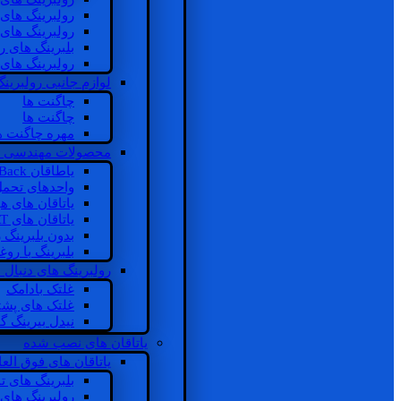
رولبرینگ های
رولبرینگ های
بلبرینگ های 
رولبرینگ های
لوازم جانبی رولبرینگ
چاگنت ها
چاگنت ها
مهره چاگنت ه
محصولات مهندسی 
یاطاقان Back های پشتی
واحدهای تحم
یاتاقان های ه
یاتاقان های INSOCOAT
بدون بلبرینگ 
بلبرینگ با رو
رولبرینگ های دنبال
غلتک بادامک
غلتک های پشت
نیدل بیرینگ 
یاتاقان های نصب شده
یاتاقان های فوق الع
بلبرینگ های ت
رولبرینگ های