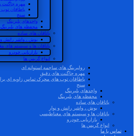
مهره چاگنت ه
یاطاقان توپ 
سنج
واحدهای بلبرینگ
محفظه های بلبرینگ
یاتاقان های ساده
بوش ، واشر رانش و ن
یاتاقان ها و سیستم های م
بازاریابی خودرو
انواع گریس ها
رولبرینگ های ساچمه استوانه ای
مهره چاگنت های دقیق
یاطاقان توپ های محرک تماس زاویه ای برا
سنج
واحدهای بلبرینگ
محفظه های بلبرینگ
یاتاقان های ساده
بوش ، واشر رانش و نوار
یاتاقان ها و سیستم های مغناطیسی
بازاریابی خودرو
انواع گریس ها
تماس با ما