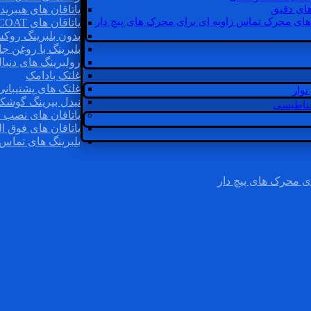
ای دقیق
یاتاقان های هیبرید
های محرک تماس زاویه ای برای محرک های پیچ دار
یاتاقان های INSOCOAT
بدون بلبرینگ روک
بلبرینگ با روغن جا
رولبرینگ های دنبا
غلتک بادامک
غلتک های پشتیبانی
وار
نیدل بیرینگ گوشک
غناطیسی
یاتاقان های نصب 
یاتاقان های فوق ال
بلبرینگ های تماس 
ی محرک های پیچ دار