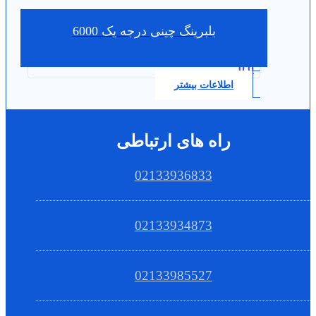
بلبرینگ چینی درجه یک 6000
0.0
اطلاعات بیشتر
راه های ارتباطی
02133936833
02133934873
02133985527