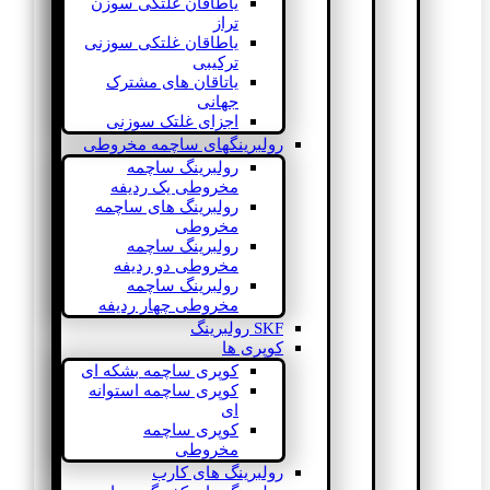
یاطاقان غلتکی سوزن
تراز
یاطاقان غلتکی سوزنی
ترکیبی
یاتاقان های مشترک
جهانی
اجزای غلتک سوزنی
رولبرینگهای ساچمه مخروطی
رولبرینگ ساچمه
مخروطی یک ردیفه
رولبرینگ های ساچمه
مخروطی
رولبرینگ ساچمه
مخروطی دو ردیفه
رولبرینگ ساچمه
مخروطی چهار ردیفه
SKF رولبرینگ
کوپری ها
کوپری ساچمه بشکه ای
کوپری ساچمه استوانه
ای
کوپری ساچمه
مخروطی
رولبرینگ های کارب