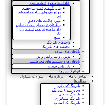
یاتاقان های فوق العاده دقیق
بلبرینگ های تماس زاویه ای
رولبرینگ های ساچمه استوانه
ای
مهره چاگنت های دقیق
یاطاقان توپ های محرک تماس
زاویه ای برای محرک های پیچ
دار
سنج
واحدهای بلبرینگ
محفظه های بلبرینگ
یاتاقان های ساده
بوش ، واشر رانش و نوار
یاتاقان ها و سیستم های مغناطیسی
بازاریابی خودرو
انواع گریس ها
تماس با ما
درباره ما
سوالات متداول
مقاله ها
بلبرینگ کف گرد
بورس انواع بلبرینگ
بلبرینگ صنعتی
بلبرینگ مینیاتوری
بلبرینگ بک استاپ