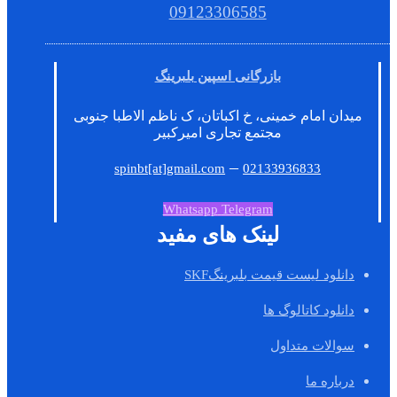
09123306585
بازرگانی اسپین بلبرینگ
میدان امام خمینی، خ اکباتان، ک ناظم الاطبا جنوبی
مجتمع تجاری امیرکبیر
–
spinbt[at]gmail.com
02133936833
Whatsapp
Telegram
لینک های مفید
دانلود لیست قیمت بلبرینگSKF
دانلود کاتالوگ ها
سوالات متداول
درباره ما