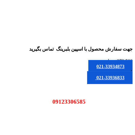
جهت سفارش محصول
با اسپین بلبرینگ
تماس بگیرید
379,500
تومان
021-33934873
یا
021-33936833
09123306585