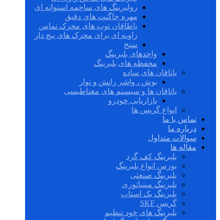
رولبرینگ های ساچمه استوانه ای
مهره چاگنت های دقیق
یاطاقان توپ های محرک تماس
زاویه ای برای محرک های پیچ دار
سنج
واحدهای بلبرینگ
محفظه های بلبرینگ
یاتاقان های ساده
بوش ، واشر رانش و نوار
یاتاقان ها و سیستم های مغناطیسی
بازاریابی خودرو
انواع گریس ها
تماس با ما
درباره ما
سوالات متداول
مقاله ها
بلبرینگ کف گرد
بورس انواع بلبرینگ
بلبرینگ صنعتی
بلبرینگ مینیاتوری
بلبرینگ بک استاپ
گریس SKF
بلبرینگ های خود تنظیم