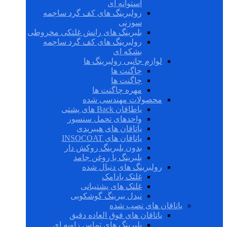
استوانه ای
رولبرینگ های کف گرد ساچمه
سوزنی
بلبرینگ های رانش غلتکی مخروطی
رولبرینگ های کف گرد ساچمه
بشکه ای
لوازم جانبی رولبرینگ ها
چاگنت ها
چاگنت ها
مهره چاگنت ها
محصولات مهندسی شده
یاطاقان Back های پشتی
واحدهای تحمل سنسور
یاتاقان های هیبریدی
یاتاقان های INSOCOAT
بدون بلبرینگ روکش دار
بلبرینگ با روغن جامد
رولبرینگ های دنبال شده
غلتک بادامک
غلتک های پشتیبانی
نیدل بیرینگ گوشکوبی
یاتاقان های نصب شده
یاتاقان های فوق العاده دقیق
بلبرینگ های تماس زاویه ای