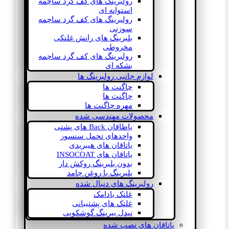
رولبرینگ های کف گرد ساچمه
استوانه ای
رولبرینگ های کف گرد ساچمه
سوزنی
بلبرینگ های رانش غلتکی
مخروطی
رولبرینگ های کف گرد ساچمه
بشکه ای
لوازم جانبی رولبرینگ ها
چاگنت ها
چاگنت ها
مهره چاگنت ها
محصولات مهندسی شده
یاطاقان Back های پشتی
واحدهای تحمل سنسور
یاتاقان های هیبریدی
یاتاقان های INSOCOAT
بدون بلبرینگ روکش دار
بلبرینگ با روغن جامد
رولبرینگ های دنبال شده
غلتک بادامک
غلتک های پشتیبانی
نیدل بیرینگ گوشکوبی
یاتاقان های نصب شده