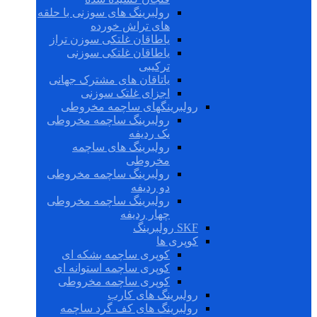
رولبرینگ های سوزنی با حلقه
های تراش خورده
یاطاقان غلتکی سوزن تراز
یاطاقان غلتکی سوزنی
ترکیبی
یاتاقان های مشترک جهانی
اجزای غلتک سوزنی
رولبرینگهای ساچمه مخروطی
رولبرینگ ساچمه مخروطی
یک ردیفه
رولبرینگ های ساچمه
مخروطی
رولبرینگ ساچمه مخروطی
دو ردیفه
رولبرینگ ساچمه مخروطی
چهار ردیفه
SKF رولبرینگ
کوپری ها
کوپری ساچمه بشکه ای
کوپری ساچمه استوانه ای
کوپری ساچمه مخروطی
رولبرینگ های کارب
رولبرینگ های کف گرد ساچمه