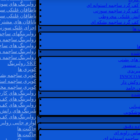
رولبرینگ های سوز
 کف گرد ساچمه استوانه ای
یاطاقان غلتکی سو
 کف گرد ساچمه سوزنی
یاطاقان غلتکی سو
رانش غلتکی مخروطی
یاتاقان های مشتر
 کف گرد ساچمه بشکه ای
اجزای غلتک سوزن
 ها
رولبرینگهای ساچ
رولبرینگ ساچمه 
رولبرینگ های سا
ا
رولبرینگ ساچمه 
شده
رولبرینگ ساچمه 
SKF رولبرینگ
ل سنسور
کوپری ها
یبریدی
کوپری ساچمه بشک
کوپری ساچمه استو
روکش دار
کوپری ساچمه مخ
غن جامد
رولبرینگ های کار
 شده
رولبرینگ های کف 
رولبرینگ های کف
یبانی
بلبرینگ های ران
گوشکوبی
رولبرینگ های کف
لوازم جانبی رولبری
اده دقیق
چاگنت ها
ماس زاویه ای
چاگنت ها
 ساچمه استوانه ای