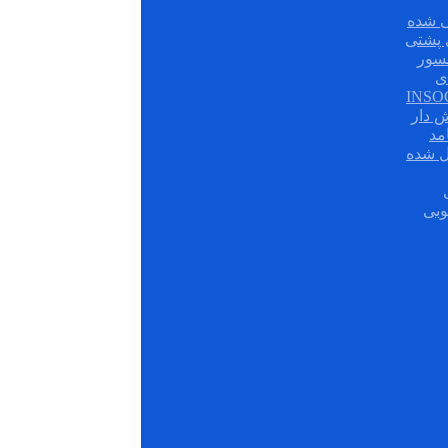
 شده
سور
ی
ش دار
مد
ل شده
وبی