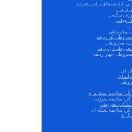
نی با حلقه های تراش خورده
زن تراز
زنی ترکیبی
ک جهانی
ی
مه مخروطی
مخروطی یک ردیفه
چمه مخروطی
مخروطی دو ردیفه
مخروطی چهار ردیفه
ه ای
انه ای
روطی
ب
گرد ساچمه استوانه ای
 گرد ساچمه سوزنی
ش غلتکی مخروطی
 گرد ساچمه بشکه ای
نگ ها