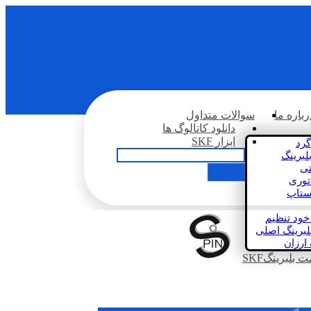
رباره ما
سوالات متداول
دانلود کاتالوگ ها
ابزار SKF
گرد
لبرینگ
تی
اتوری
استاپ
خود تنظیم
لبرینگ اصلی
 ارزان
بلبرینگSKF