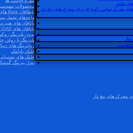
مهره چاگنت ها
ای دقیق
محصولات مهندسی
های محرک تماس زاویه ای برای محرک های پیچ دار
یاطاقان Back های پشتی
واحدهای تحمل سن
یاتاقان های هیبرید
یاتاقان های INSOCOAT
بدون بلبرینگ روک
وار
بلبرینگ با روغن جا
غناطیسی
رولبرینگ های دنبا
غلتک بادامک
غلتک های پشتیبانی
نیدل بیرینگ گوشک
ی محرک های پیچ دار