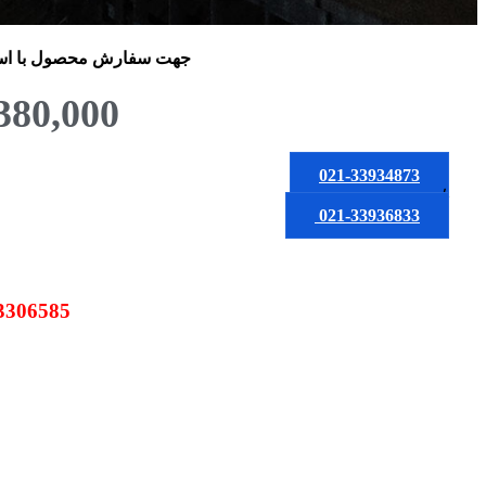
جهت سفارش محصول
با ا
380,000
021-33934873
یا
021-33936833
09123306585