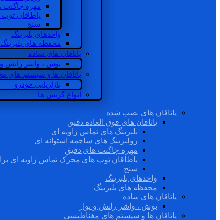
مهره چاگنت ه
یاطاقان توپ 
سنج
واحدهای بلبرینگ
محفظه های بلبرینگ
یاتاقان های ساده
بوش ، واشر رانش و ن
یاتاقان ها و سیستم های م
بازاریابی خودرو
انواع گریس ها
یاتاقان های نصب شده
یاتاقان های فوق العاده دقیق
بلبرینگ های تماس زاویه ای
رولبرینگ های ساچمه استوانه ای
مهره چاگنت های دقیق
یاطاقان توپ های محرک تماس زاویه ای برا
سنج
واحدهای بلبرینگ
محفظه های بلبرینگ
یاتاقان های ساده
بوش ، واشر رانش و نوار
یاتاقان ها و سیستم های مغناطیسی