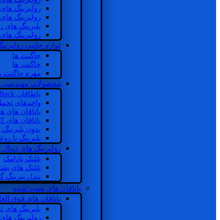
رولبرینگ های
رولبرینگ های
بلبرینگ های 
رولبرینگ های
لوازم جانبی رولبرینگ
چاگنت ها
چاگنت ها
مهره چاگنت ه
محصولات مهندسی 
یاطاقان Back های پشتی
واحدهای تحم
یاتاقان های ه
یاتاقان های INSOCOAT
بدون بلبرینگ 
بلبرینگ با رو
رولبرینگ های دنبال
غلتک بادامک
غلتک های پشت
نیدل بیرینگ 
یاتاقان های نصب شده
یاتاقان های فوق الع
بلبرینگ های ت
رولبرینگ های