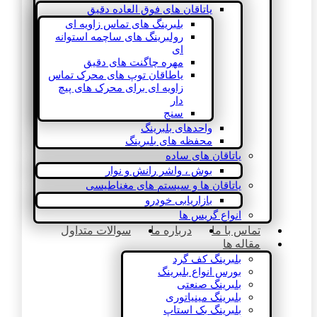
یاتاقان های فوق العاده دقیق
بلبرینگ های تماس زاویه ای
رولبرینگ های ساچمه استوانه
ای
مهره چاگنت های دقیق
یاطاقان توپ های محرک تماس
زاویه ای برای محرک های پیچ
دار
سنج
واحدهای بلبرینگ
محفظه های بلبرینگ
یاتاقان های ساده
بوش ، واشر رانش و نوار
یاتاقان ها و سیستم های مغناطیسی
بازاریابی خودرو
انواع گریس ها
تماس با ما
درباره ما
سوالات متداول
مقاله ها
بلبرینگ کف گرد
بورس انواع بلبرینگ
بلبرینگ صنعتی
بلبرینگ مینیاتوری
بلبرینگ بک استاپ