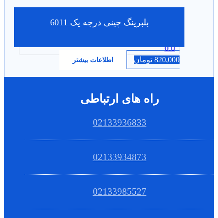
بلبرینگ چینی درجه یک 6011
0.0
820,000
تومان
اطلاعات بیشتر
راه های ارتباطی
02133936833
02133934873
02133985527