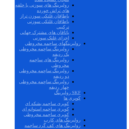
رولبرینگ های سوزنی با حلقه
های تراش خورده
یاطاقان غلتکی سوزن تراز
یاطاقان غلتکی سوزنی
ترکیبی
یاتاقان های مشترک جهانی
اجزای غلتک سوزنی
رولبرینگهای ساچمه مخروطی
رولبرینگ ساچمه مخروطی
یک ردیفه
رولبرینگ های ساچمه
مخروطی
رولبرینگ ساچمه مخروطی
دو ردیفه
رولبرینگ ساچمه مخروطی
چهار ردیفه
SKF رولبرینگ
کوپری ها
کوپری ساچمه بشکه ای
کوپری ساچمه استوانه ای
کوپری ساچمه مخروطی
رولبرینگ های کارب
رولبرینگ های کف گرد ساچمه