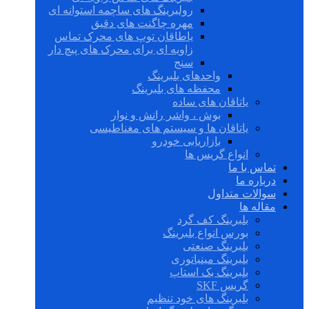
رولبرینگ های ساچمه استوانه ای
مهره چاگنت های دقیق
یاطاقان توپ های محرک تماس
زاویه ای برای محرک های پیچ دار
سنج
واحدهای بلبرینگ
محفظه های بلبرینگ
یاتاقان های ساده
بوش ، واشر رانش و نوار
یاتاقان ها و سیستم های مغناطیسی
بازاریابی خودرو
انواع گریس ها
تماس با ما
درباره ما
سوالات متداول
مقاله ها
بلبرینگ کف گرد
بورس انواع بلبرینگ
بلبرینگ صنعتی
بلبرینگ مینیاتوری
بلبرینگ بک استاپ
گریس SKF
بلبرینگ های خود تنظیم