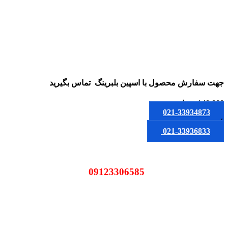
جهت سفارش محصول
با اسپین بلبرینگ
تماس بگیرید
140,000
تومان
021-33934873
یا
021-33936833
09123306585