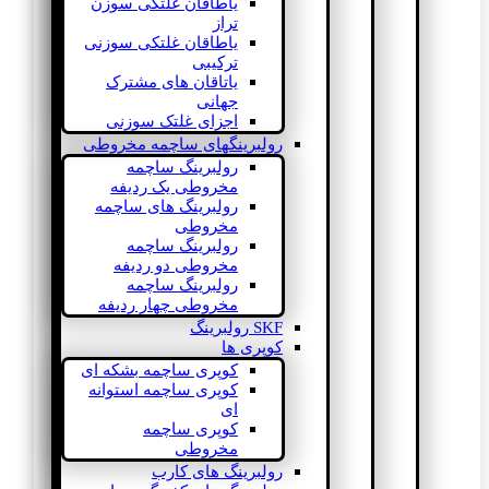
یاطاقان غلتکی سوزن
تراز
یاطاقان غلتکی سوزنی
ترکیبی
یاتاقان های مشترک
جهانی
اجزای غلتک سوزنی
رولبرینگهای ساچمه مخروطی
رولبرینگ ساچمه
مخروطی یک ردیفه
رولبرینگ های ساچمه
مخروطی
رولبرینگ ساچمه
مخروطی دو ردیفه
رولبرینگ ساچمه
مخروطی چهار ردیفه
SKF رولبرینگ
کوپری ها
کوپری ساچمه بشکه ای
کوپری ساچمه استوانه
ای
کوپری ساچمه
مخروطی
رولبرینگ های کارب