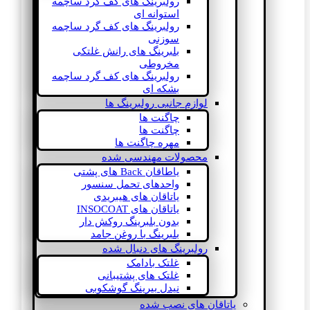
رولبرینگ های کف گرد ساچمه
استوانه ای
رولبرینگ های کف گرد ساچمه
سوزنی
بلبرینگ های رانش غلتکی
مخروطی
رولبرینگ های کف گرد ساچمه
بشکه ای
لوازم جانبی رولبرینگ ها
چاگنت ها
چاگنت ها
مهره چاگنت ها
محصولات مهندسی شده
یاطاقان Back های پشتی
واحدهای تحمل سنسور
یاتاقان های هیبریدی
یاتاقان های INSOCOAT
بدون بلبرینگ روکش دار
بلبرینگ با روغن جامد
رولبرینگ های دنبال شده
غلتک بادامک
غلتک های پشتیبانی
نیدل بیرینگ گوشکوبی
یاتاقان های نصب شده