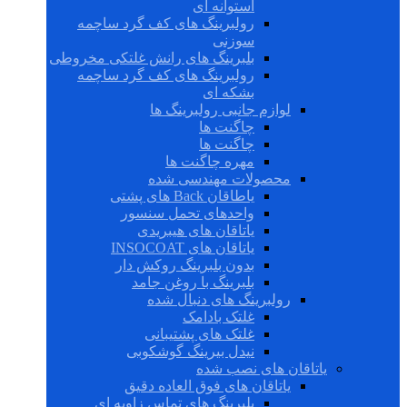
استوانه ای
رولبرینگ های کف گرد ساچمه
سوزنی
بلبرینگ های رانش غلتکی مخروطی
رولبرینگ های کف گرد ساچمه
بشکه ای
لوازم جانبی رولبرینگ ها
چاگنت ها
چاگنت ها
مهره چاگنت ها
محصولات مهندسی شده
یاطاقان Back های پشتی
واحدهای تحمل سنسور
یاتاقان های هیبریدی
یاتاقان های INSOCOAT
بدون بلبرینگ روکش دار
بلبرینگ با روغن جامد
رولبرینگ های دنبال شده
غلتک بادامک
غلتک های پشتیبانی
نیدل بیرینگ گوشکوبی
یاتاقان های نصب شده
یاتاقان های فوق العاده دقیق
بلبرینگ های تماس زاویه ای