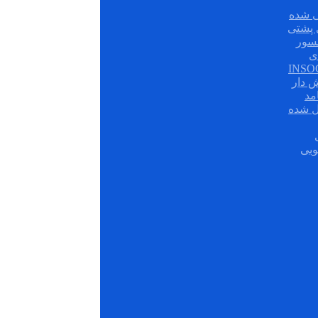
 شده
سور
ی
ش دار
مد
ل شده
وبی