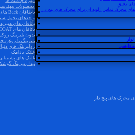
مهره چاگنت ها
ای دقیق
محصولات مهندسی
های محرک تماس زاویه ای برای محرک های پیچ دار
یاطاقان Back های پشتی
واحدهای تحمل سن
یاتاقان های هیبرید
یاتاقان های INSOCOAT
بدون بلبرینگ روک
وار
بلبرینگ با روغن جا
غناطیسی
رولبرینگ های دنبا
غلتک بادامک
غلتک های پشتیبانی
نیدل بیرینگ گوشک
ی محرک های پیچ دار