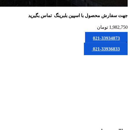
جهت سفارش محصول
با اسپین بلبرینگ
تماس بگیرید
1,982,750
تومان
021-33934873
یا
021-33936833