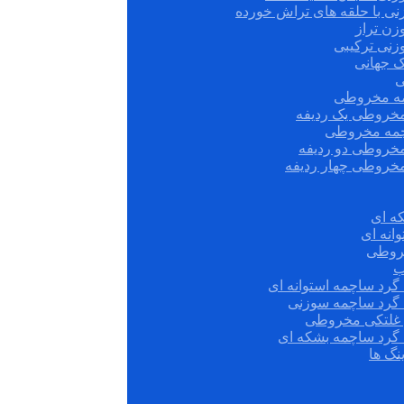
نی با حلقه های تراش خورده
زن تراز
زنی ترکیبی
ک جهانی
ی
مه مخروطی
مخروطی یک ردیفه
چمه مخروطی
مخروطی دو ردیفه
مخروطی چهار ردیفه
ه ای
انه ای
روطی
ب
گرد ساچمه استوانه ای
 گرد ساچمه سوزنی
ش غلتکی مخروطی
 گرد ساچمه بشکه ای
نگ ها