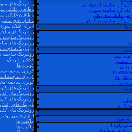
رولبرینگ های سوز
 کف گرد ساچمه استوانه ای
یاطاقان غلتکی سو
 کف گرد ساچمه سوزنی
یاطاقان غلتکی سو
رانش غلتکی مخروطی
یاتاقان های مشتر
 کف گرد ساچمه بشکه ای
اجزای غلتک سوزن
 ها
رولبرینگهای ساچ
رولبرینگ ساچمه 
رولبرینگ های سا
ا
رولبرینگ ساچمه 
شده
رولبرینگ ساچمه 
SKF رولبرینگ
ل سنسور
کوپری ها
یبریدی
کوپری ساچمه بشک
کوپری ساچمه استو
روکش دار
کوپری ساچمه مخ
غن جامد
رولبرینگ های کار
 شده
رولبرینگ های کف 
رولبرینگ های کف
یبانی
بلبرینگ های ران
گوشکوبی
رولبرینگ های کف
لوازم جانبی رولبری
اده دقیق
چاگنت ها
ماس زاویه ای
چاگنت ها
 ساچمه استوانه ای