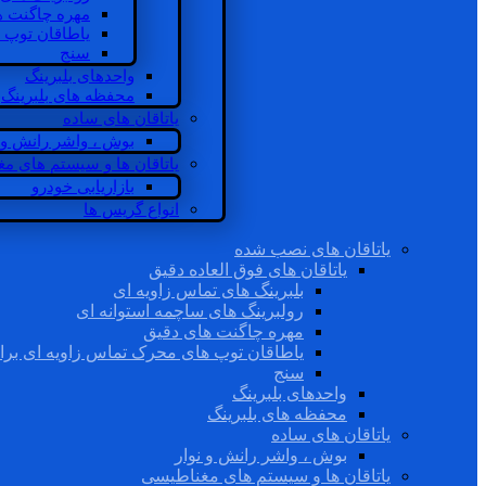
مهره چاگنت ه
یاطاقان توپ 
سنج
واحدهای بلبرینگ
محفظه های بلبرینگ
یاتاقان های ساده
بوش ، واشر رانش و ن
یاتاقان ها و سیستم های م
بازاریابی خودرو
انواع گریس ها
یاتاقان های نصب شده
یاتاقان های فوق العاده دقیق
بلبرینگ های تماس زاویه ای
رولبرینگ های ساچمه استوانه ای
مهره چاگنت های دقیق
یاطاقان توپ های محرک تماس زاویه ای برا
سنج
واحدهای بلبرینگ
محفظه های بلبرینگ
یاتاقان های ساده
بوش ، واشر رانش و نوار
یاتاقان ها و سیستم های مغناطیسی