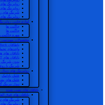
رولبرینگ های
رولبرینگ های
بلبرینگ های 
رولبرینگ های
لوازم جانبی رولبرینگ
چاگنت ها
چاگنت ها
مهره چاگنت ه
محصولات مهندسی 
یاطاقان Back های پشتی
واحدهای تحم
یاتاقان های ه
یاتاقان های INSOCOAT
بدون بلبرینگ 
بلبرینگ با رو
رولبرینگ های دنبال
غلتک بادامک
غلتک های پشت
نیدل بیرینگ 
یاتاقان های نصب شده
یاتاقان های فوق الع
بلبرینگ های ت
رولبرینگ های