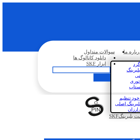
رباره ما
سوالات متداول
دانلود کاتالوگ ها
ابزار SKF
گرد
لبرینگ
تی
اتوری
استاپ
خود تنظیم
لبرینگ اصلی
 ارزان
بلبرینگSKF