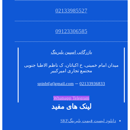
02133985527
09123306585
بازرگانی اسپین بلبرینگ
میدان امام خمینی، خ اکباتان، ک ناظم الاطبا جنوبی
مجتمع تجاری امیرکبیر
–
spinbt[at]gmail.com
02133936833
Whatsapp
Telegram
لینک های مفید
دانلود لیست قیمت بلبرینگSKF