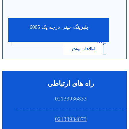
بلبرینگ چینی درجه یک 6005
0.0
اطلاعات بیشتر
راه های ارتباطی
02133936833
02133934873