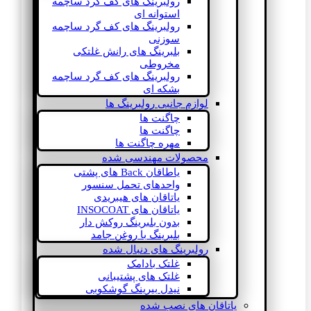
رولبرینگ های کف گرد ساچمه
استوانه ای
رولبرینگ های کف گرد ساچمه
سوزنی
بلبرینگ های رانش غلتکی
مخروطی
رولبرینگ های کف گرد ساچمه
بشکه ای
لوازم جانبی رولبرینگ ها
چاگنت ها
چاگنت ها
مهره چاگنت ها
محصولات مهندسی شده
یاطاقان Back های پشتی
واحدهای تحمل سنسور
یاتاقان های هیبریدی
یاتاقان های INSOCOAT
بدون بلبرینگ روکش دار
بلبرینگ با روغن جامد
رولبرینگ های دنبال شده
غلتک بادامک
غلتک های پشتیبانی
نیدل بیرینگ گوشکوبی
یاتاقان های نصب شده