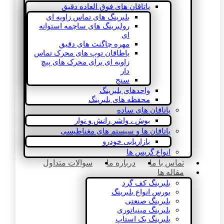
یاتاقان های فوق العاده دقیق
بلبرینگ های تماس زاویه ای
رولبرینگ های ساچمه استوانه
ای
مهره چاگنت های دقیق
یاطاقان توپ های محرک تماس
زاویه ای برای محرک های پیچ
دار
سنج
واحدهای بلبرینگ
محفظه های بلبرینگ
یاتاقان های ساده
بوش ، واشر رانش و نوار
یاتاقان ها و سیستم های مغناطیسی
بازاریابی خودرو
انواع گریس ها
تماس با ما
درباره ما
سوالات متداول
مقاله ها
بلبرینگ کف گرد
بورس انواع بلبرینگ
بلبرینگ صنعتی
بلبرینگ مینیاتوری
بلبرینگ بک استاپ