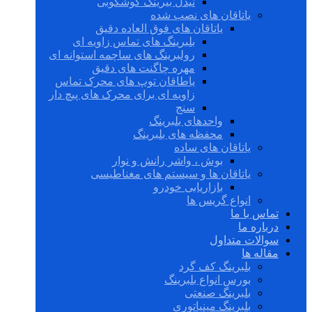
نیدل بیرینگ گوشکوبی
یاتاقان های نصب شده
یاتاقان های فوق العاده دقیق
بلبرینگ های تماس زاویه ای
رولبرینگ های ساچمه استوانه ای
مهره چاگنت های دقیق
یاطاقان توپ های محرک تماس
زاویه ای برای محرک های پیچ دار
سنج
واحدهای بلبرینگ
محفظه های بلبرینگ
یاتاقان های ساده
بوش ، واشر رانش و نوار
یاتاقان ها و سیستم های مغناطیسی
بازاریابی خودرو
انواع گریس ها
تماس با ما
درباره ما
سوالات متداول
مقاله ها
بلبرینگ کف گرد
بورس انواع بلبرینگ
بلبرینگ صنعتی
بلبرینگ مینیاتوری