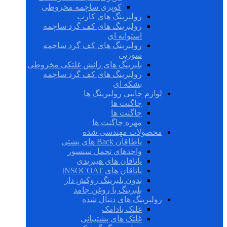
کوپری ساچمه مخروطی
رولبرینگ های کارب
رولبرینگ های کف گرد ساچمه
استوانه ای
رولبرینگ های کف گرد ساچمه
سوزنی
بلبرینگ های رانش غلتکی مخروطی
رولبرینگ های کف گرد ساچمه
بشکه ای
لوازم جانبی رولبرینگ ها
چاگنت ها
چاگنت ها
مهره چاگنت ها
محصولات مهندسی شده
یاطاقان Back های پشتی
واحدهای تحمل سنسور
یاتاقان های هیبریدی
یاتاقان های INSOCOAT
بدون بلبرینگ روکش دار
بلبرینگ با روغن جامد
رولبرینگ های دنبال شده
غلتک بادامک
غلتک های پشتیبانی