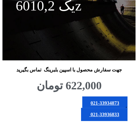
یک 6010,2z
جهت سفارش محصول
با اسپین بلبرینگ
تماس بگیرید
622,000
تومان
021-33934873
یا
021-33936833