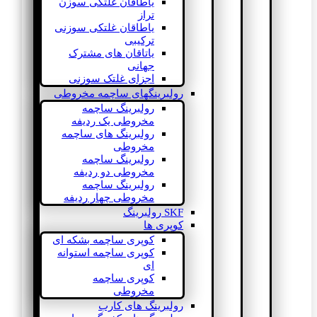
یاطاقان غلتکی سوزن
تراز
یاطاقان غلتکی سوزنی
ترکیبی
یاتاقان های مشترک
جهانی
اجزای غلتک سوزنی
رولبرینگهای ساچمه مخروطی
رولبرینگ ساچمه
مخروطی یک ردیفه
رولبرینگ های ساچمه
مخروطی
رولبرینگ ساچمه
مخروطی دو ردیفه
رولبرینگ ساچمه
مخروطی چهار ردیفه
SKF رولبرینگ
کوپری ها
کوپری ساچمه بشکه ای
کوپری ساچمه استوانه
ای
کوپری ساچمه
مخروطی
رولبرینگ های کارب