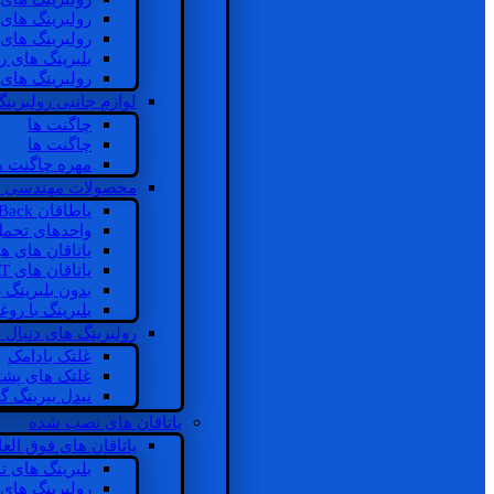
رولبرینگ های
رولبرینگ های
بلبرینگ های 
رولبرینگ های
لوازم جانبی رولبرینگ
چاگنت ها
چاگنت ها
مهره چاگنت ه
محصولات مهندسی 
یاطاقان Back های پشتی
واحدهای تحم
یاتاقان های ه
یاتاقان های INSOCOAT
بدون بلبرینگ 
بلبرینگ با رو
رولبرینگ های دنبال
غلتک بادامک
غلتک های پشت
نیدل بیرینگ 
یاتاقان های نصب شده
یاتاقان های فوق الع
بلبرینگ های ت
رولبرینگ های