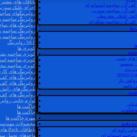
یاتاقان های مشتر
 کف گرد ساچمه استوانه ای
اجزای غلتک سوزن
 کف گرد ساچمه سوزنی
رولبرینگهای ساچ
رانش غلتکی مخروطی
رولبرینگ ساچمه 
 کف گرد ساچمه بشکه ای
رولبرینگ های سا
 ها
رولبرینگ ساچمه 
رولبرینگ ساچمه 
SKF رولبرینگ
ا
کوپری ها
شده
کوپری ساچمه بشک
کوپری ساچمه استو
ل سنسور
کوپری ساچمه مخ
یبریدی
رولبرینگ های کار
رولبرینگ های کف 
روکش دار
رولبرینگ های کف
غن جامد
بلبرینگ های ران
 شده
رولبرینگ های کف
لوازم جانبی رولبری
یبانی
چاگنت ها
گوشکوبی
چاگنت ها
مهره چاگنت ها
اده دقیق
محصولات مهندسی
یاطاقان Back های پشتی
ماس زاویه ای
واحدهای تحمل سن
 ساچمه استوانه ای