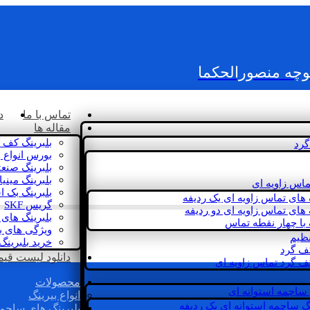
کوچه منصورالحکما
تماس با ما
د
مقاله ها
بلبرینگ کف 
گرد
بورس انواع ب
بلبرینگ صنع
بلبرینگ مینی
ماس زاویه ای
بلبرینگ بک 
 های تماس زاویه ای یک ردیفه
گریس SKF
 های تماس زاویه ای دو ردیفه
بلبرینگ های 
 با چهار نقطه تماس
ویژگی های ب
نظیم
خرید بلبرینگ
کف گرد
دانلود لیست قیمت 
ف گرد تماس زاویه ای
محصولات
 ساچمه استوانه ای
انواع بیرینگ
گ ساچمه استوانه ای یک ردیفه
بلبرینگ های ساچم