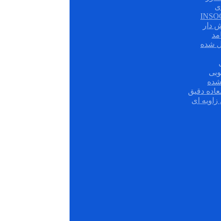
ی
ش دار
مد
ل شده
وبی
شده
عاده دقیق
زاویه ای