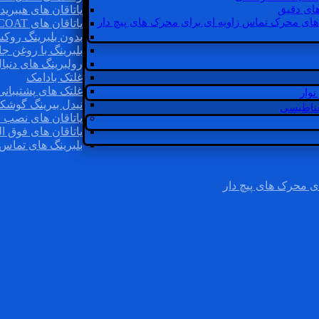
ای دقیق
یاتاقان های هیبرید
های محرک تماس زاویه ای برای محرک های پیچ دار
یاتاقان های INSOCOAT
بدون بلبرینگ روک
بلبرینگ با روغن جا
رولبرینگ های دنبا
غلتک بادامک
غلتک های پشتیبانی
وار
نیدل بیرینگ گوشک
غناطیسی
یاتاقان های نصب 
یاتاقان های فوق ال
بلبرینگ های تماس 
ی محرک های پیچ دار