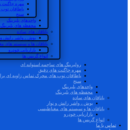
مهره چاگنت ه
یاطاقان توپ 
سنج
واحدهای بلبرینگ
محفظه های بلبرینگ
یاتاقان های ساده
بوش ، واشر رانش و ن
یاتاقان ها و سیستم های م
بازاریابی خودرو
انواع گریس ها
رولبرینگ های ساچمه استوانه ای
مهره چاگنت های دقیق
یاطاقان توپ های محرک تماس زاویه ای برا
سنج
واحدهای بلبرینگ
محفظه های بلبرینگ
یاتاقان های ساده
بوش ، واشر رانش و نوار
یاتاقان ها و سیستم های مغناطیسی
بازاریابی خودرو
انواع گریس ها
تماس با ما