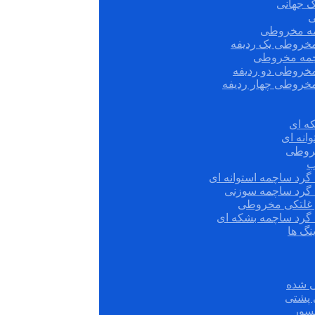
ک جهانی
ی
مه مخروطی
مخروطی یک ردیفه
چمه مخروطی
مخروطی دو ردیفه
مخروطی چهار ردیفه
ه ای
انه ای
روطی
ب
گرد ساچمه استوانه ای
 گرد ساچمه سوزنی
ش غلتکی مخروطی
 گرد ساچمه بشکه ای
نگ ها
 شده
سور