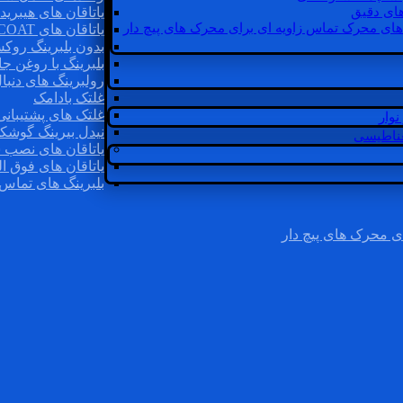
ای دقیق
یاتاقان های هیبرید
های محرک تماس زاویه ای برای محرک های پیچ دار
یاتاقان های INSOCOAT
بدون بلبرینگ روک
بلبرینگ با روغن جا
رولبرینگ های دنبا
غلتک بادامک
غلتک های پشتیبانی
وار
نیدل بیرینگ گوشک
غناطیسی
یاتاقان های نصب 
یاتاقان های فوق ال
بلبرینگ های تماس 
ی محرک های پیچ دار