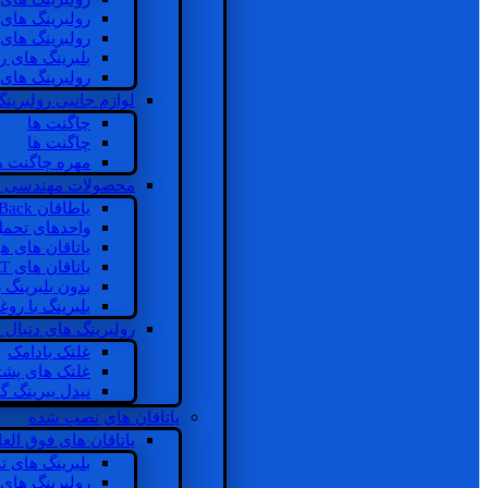
رولبرینگ های
رولبرینگ های
بلبرینگ های 
رولبرینگ های
لوازم جانبی رولبرینگ
چاگنت ها
چاگنت ها
مهره چاگنت ه
محصولات مهندسی 
یاطاقان Back های پشتی
واحدهای تحم
یاتاقان های ه
یاتاقان های INSOCOAT
بدون بلبرینگ 
بلبرینگ با رو
رولبرینگ های دنبال
غلتک بادامک
غلتک های پشت
نیدل بیرینگ 
یاتاقان های نصب شده
یاتاقان های فوق الع
بلبرینگ های ت
رولبرینگ های