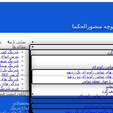
کوچه منصورالحکما
تماس با ما
د
مقاله ها
بلبرینگ کف 
گرد
بورس انواع ب
بلبرینگ صنع
بلبرینگ مینی
ماس زاویه ای
بلبرینگ بک 
 های تماس زاویه ای یک ردیفه
گریس SKF
 های تماس زاویه ای دو ردیفه
بلبرینگ های 
 با چهار نقطه تماس
ویژگی های ب
نظیم
خرید بلبرینگ
کف گرد
دانلود لیست قیمت 
ف گرد تماس زاویه ای
محصولات
 ساچمه استوانه ای
انواع بیرینگ
گ ساچمه استوانه ای یک ردیفه
بلبرینگ های ساچم