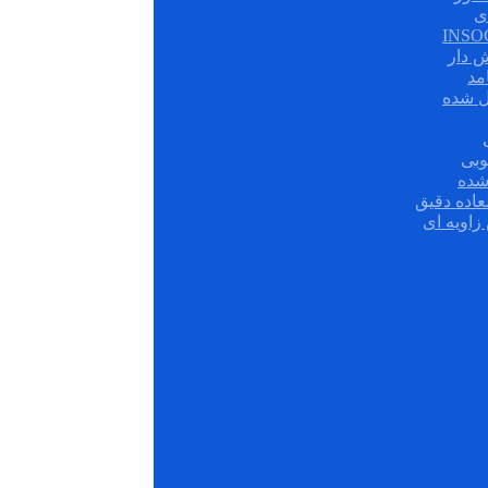
ی
ش دار
مد
ل شده
وبی
شده
عاده دقیق
زاویه ای