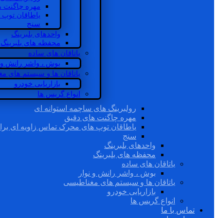
مهره چاگنت ه
یاطاقان توپ 
سنج
واحدهای بلبرینگ
محفظه های بلبرینگ
یاتاقان های ساده
بوش ، واشر رانش و ن
یاتاقان ها و سیستم های م
بازاریابی خودرو
انواع گریس ها
رولبرینگ های ساچمه استوانه ای
مهره چاگنت های دقیق
یاطاقان توپ های محرک تماس زاویه ای برا
سنج
واحدهای بلبرینگ
محفظه های بلبرینگ
یاتاقان های ساده
بوش ، واشر رانش و نوار
یاتاقان ها و سیستم های مغناطیسی
بازاریابی خودرو
انواع گریس ها
تماس با ما