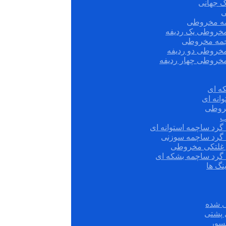
ک جهانی
ی
مه مخروطی
مخروطی یک ردیفه
چمه مخروطی
مخروطی دو ردیفه
مخروطی چهار ردیفه
ه ای
انه ای
روطی
ب
گرد ساچمه استوانه ای
 گرد ساچمه سوزنی
ش غلتکی مخروطی
 گرد ساچمه بشکه ای
نگ ها
 شده
سور