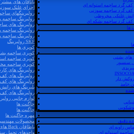
یاتاقان های مشتر
 کف گرد ساچمه استوانه ای
اجزای غلتک سوزن
 کف گرد ساچمه سوزنی
رولبرینگهای ساچ
رانش غلتکی مخروطی
رولبرینگ ساچمه 
 کف گرد ساچمه بشکه ای
رولبرینگ های سا
 ها
رولبرینگ ساچمه 
رولبرینگ ساچمه 
SKF رولبرینگ
ا
کوپری ها
شده
کوپری ساچمه بشک
کوپری ساچمه استو
ل سنسور
کوپری ساچمه مخ
یبریدی
رولبرینگ های کار
رولبرینگ های کف 
روکش دار
رولبرینگ های کف
غن جامد
بلبرینگ های ران
 شده
رولبرینگ های کف
لوازم جانبی رولبری
یبانی
چاگنت ها
گوشکوبی
چاگنت ها
مهره چاگنت ها
اده دقیق
محصولات مهندسی
یاطاقان Back های پشتی
ماس زاویه ای
واحدهای تحمل سن
 ساچمه استوانه ای