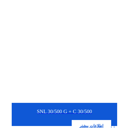
SNL 30/500 G + C 30/500
اطلاعات بیشتر