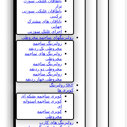
یاطاقان غلتکی سوزن
تراز
یاطاقان غلتکی سوزنی
ترکیبی
یاتاقان های مشترک
جهانی
اجزای غلتک سوزنی
رولبرینگهای ساچمه مخروطی
رولبرینگ ساچمه
مخروطی یک ردیفه
رولبرینگ های ساچمه
مخروطی
رولبرینگ ساچمه
مخروطی دو ردیفه
رولبرینگ ساچمه
مخروطی چهار ردیفه
SKF رولبرینگ
کوپری ها
کوپری ساچمه بشکه ای
کوپری ساچمه استوانه
ای
کوپری ساچمه
مخروطی
رولبرینگ های کارب