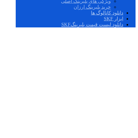
ویژگی های بلبرینگ اصلی
خرید بلبرینگ ارزان
دانلود کاتالوگ ها
ابزار SKF
دانلود لیست قیمت بلبرینگSKF
split pillow block
housings snl 30 31