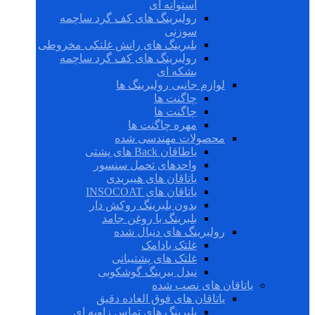
استوانه ای
رولبرینگ های کف گرد ساچمه
سوزنی
بلبرینگ های رانش غلتکی مخروطی
رولبرینگ های کف گرد ساچمه
بشکه ای
لوازم جانبی رولبرینگ ها
چاگنت ها
چاگنت ها
مهره چاگنت ها
محصولات مهندسی شده
یاطاقان Back های پشتی
واحدهای تحمل سنسور
یاتاقان های هیبریدی
یاتاقان های INSOCOAT
بدون بلبرینگ روکش دار
بلبرینگ با روغن جامد
رولبرینگ های دنبال شده
غلتک بادامک
غلتک های پشتیبانی
نیدل بیرینگ گوشکوبی
یاتاقان های نصب شده
یاتاقان های فوق العاده دقیق
بلبرینگ های تماس زاویه ای