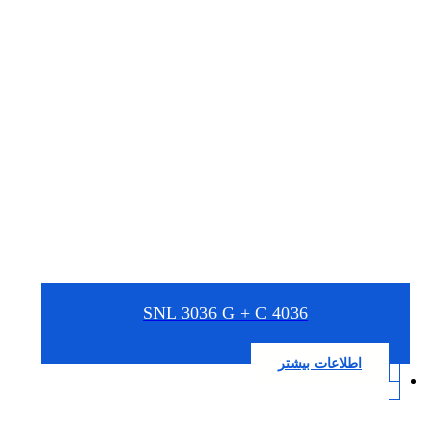
SNL 3036 G + C 4036
اطلاعات بیشتر