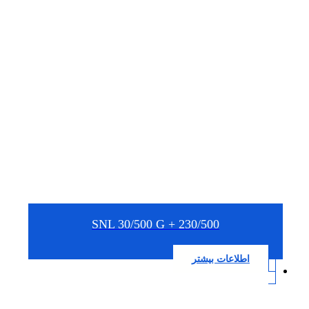
SNL 30/500 G + 230/500
اطلاعات بیشتر