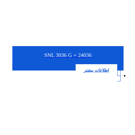
SNL 3036 G + 24036
اطلاعات بیشتر