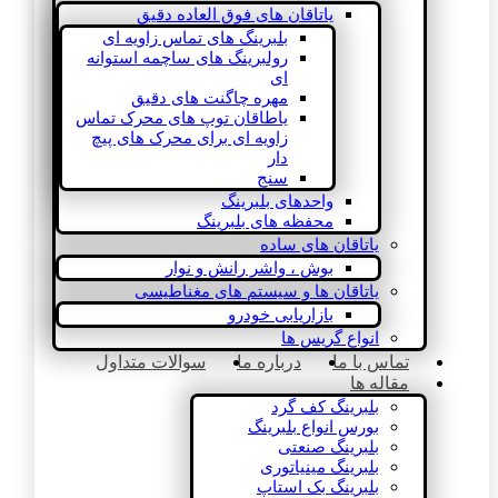
یاتاقان های فوق العاده دقیق
بلبرینگ های تماس زاویه ای
رولبرینگ های ساچمه استوانه
ای
مهره چاگنت های دقیق
یاطاقان توپ های محرک تماس
زاویه ای برای محرک های پیچ
دار
سنج
واحدهای بلبرینگ
محفظه های بلبرینگ
یاتاقان های ساده
بوش ، واشر رانش و نوار
یاتاقان ها و سیستم های مغناطیسی
بازاریابی خودرو
انواع گریس ها
تماس با ما
درباره ما
سوالات متداول
مقاله ها
بلبرینگ کف گرد
بورس انواع بلبرینگ
بلبرینگ صنعتی
بلبرینگ مینیاتوری
بلبرینگ بک استاپ