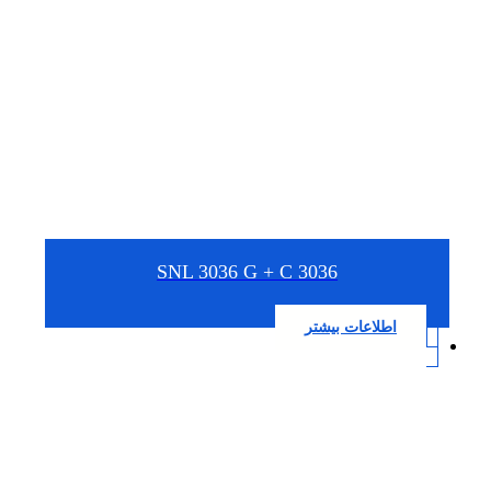
SNL 3036 G + C 3036
اطلاعات بیشتر