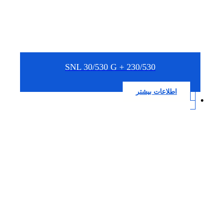
SNL 30/530 G + 230/530
اطلاعات بیشتر