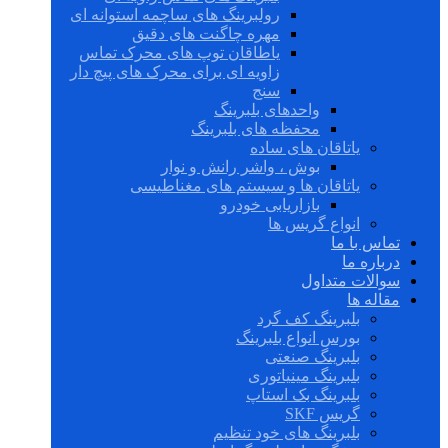
رولبرینگ های ساچمه استوانه ای
مهره چاگنت های دقیق
یاطاقان توپ های محرک تماس
زاویه ای برای محرک های پیچ دار
سنج
واحدهای بلبرینگ
محفظه های بلبرینگ
یاتاقان های ساده
بوش ، واشر رانش و نوار
یاتاقان ها و سیستم های مغناطیسی
بازاریابی خودرو
انواع گریس ها
تماس با ما
درباره ما
سوالات متداول
مقاله ها
بلبرینگ کف گرد
بورس انواع بلبرینگ
بلبرینگ صنعتی
بلبرینگ مینیاتوری
بلبرینگ بک استاپ
گریس SKF
بلبرینگ های خود تنظیم