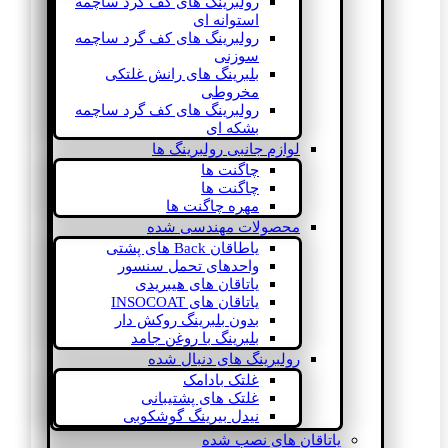
رولبرینگ های کف گرد ساچمه
استوانه ای
رولبرینگ های کف گرد ساچمه
سوزنی
بلبرینگ های رانش غلتکی
مخروطی
رولبرینگ های کف گرد ساچمه
بشکه ای
لوازم جانبی رولبرینگ ها
چاگنت ها
چاگنت ها
مهره چاگنت ها
محصولات مهندسی شده
یاطاقان Back های پشتی
واحدهای تحمل سنسور
یاتاقان های هیبریدی
یاتاقان های INSOCOAT
بدون بلبرینگ روکش دار
بلبرینگ با روغن جامد
رولبرینگ های دنبال شده
غلتک بادامک
غلتک های پشتیبانی
نیدل بیرینگ گوشکوبی
یاتاقان های نصب شده