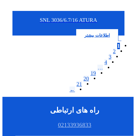
SNL 3036/6.7/16 ATURA
اطلاعات بیشتر
1
2
3
4
…
19
20
21
←
راه های ارتباطی
02133936833