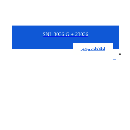
SNL 3036 G + 23036
اطلاعات بیشتر