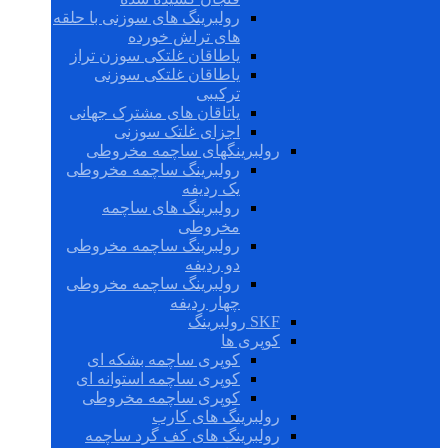
رولبرینگ های سوزنی با حلقه
های تراش خورده
یاطاقان غلتکی سوزن تراز
یاطاقان غلتکی سوزنی
ترکیبی
یاتاقان های مشترک جهانی
اجزای غلتک سوزنی
رولبرینگهای ساچمه مخروطی
رولبرینگ ساچمه مخروطی
یک ردیفه
رولبرینگ های ساچمه
مخروطی
رولبرینگ ساچمه مخروطی
دو ردیفه
رولبرینگ ساچمه مخروطی
چهار ردیفه
SKF رولبرینگ
کوپری ها
کوپری ساچمه بشکه ای
کوپری ساچمه استوانه ای
کوپری ساچمه مخروطی
رولبرینگ های کارب
رولبرینگ های کف گرد ساچمه