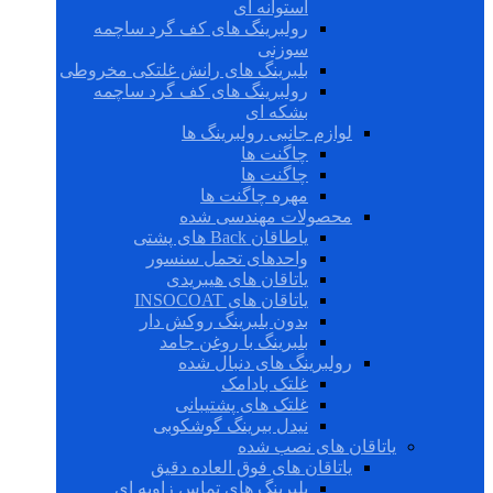
استوانه ای
رولبرینگ های کف گرد ساچمه
سوزنی
بلبرینگ های رانش غلتکی مخروطی
رولبرینگ های کف گرد ساچمه
بشکه ای
لوازم جانبی رولبرینگ ها
چاگنت ها
چاگنت ها
مهره چاگنت ها
محصولات مهندسی شده
یاطاقان Back های پشتی
واحدهای تحمل سنسور
یاتاقان های هیبریدی
یاتاقان های INSOCOAT
بدون بلبرینگ روکش دار
بلبرینگ با روغن جامد
رولبرینگ های دنبال شده
غلتک بادامک
غلتک های پشتیبانی
نیدل بیرینگ گوشکوبی
یاتاقان های نصب شده
یاتاقان های فوق العاده دقیق
بلبرینگ های تماس زاویه ای