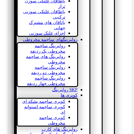
یاطاقان غلتکی سوزن
تراز
یاطاقان غلتکی سوزنی
ترکیبی
یاتاقان های مشترک
جهانی
اجزای غلتک سوزنی
رولبرینگهای ساچمه مخروطی
رولبرینگ ساچمه
مخروطی یک ردیفه
رولبرینگ های ساچمه
مخروطی
رولبرینگ ساچمه
مخروطی دو ردیفه
رولبرینگ ساچمه
مخروطی چهار ردیفه
SKF رولبرینگ
کوپری ها
کوپری ساچمه بشکه ای
کوپری ساچمه استوانه
ای
کوپری ساچمه
مخروطی
رولبرینگ های کارب