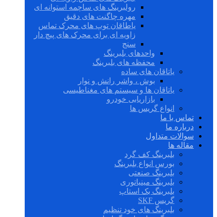
رولبرینگ های ساچمه استوانه ای
مهره چاگنت های دقیق
یاطاقان توپ های محرک تماس
زاویه ای برای محرک های پیچ دار
سنج
واحدهای بلبرینگ
محفظه های بلبرینگ
یاتاقان های ساده
بوش ، واشر رانش و نوار
یاتاقان ها و سیستم های مغناطیسی
بازاریابی خودرو
انواع گریس ها
تماس با ما
درباره ما
سوالات متداول
مقاله ها
بلبرینگ کف گرد
بورس انواع بلبرینگ
بلبرینگ صنعتی
بلبرینگ مینیاتوری
بلبرینگ بک استاپ
گریس SKF
بلبرینگ های خود تنظیم