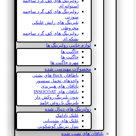
رولبرینگ های کف گرد ساچمه
استوانه ای
رولبرینگ های کف گرد ساچمه
سوزنی
بلبرینگ های رانش غلتکی
مخروطی
رولبرینگ های کف گرد ساچمه
بشکه ای
لوازم جانبی رولبرینگ ها
چاگنت ها
چاگنت ها
مهره چاگنت ها
محصولات مهندسی شده
یاطاقان Back های پشتی
واحدهای تحمل سنسور
یاتاقان های هیبریدی
یاتاقان های INSOCOAT
بدون بلبرینگ روکش دار
بلبرینگ با روغن جامد
رولبرینگ های دنبال شده
غلتک بادامک
غلتک های پشتیبانی
نیدل بیرینگ گوشکوبی
یاتاقان های نصب شده