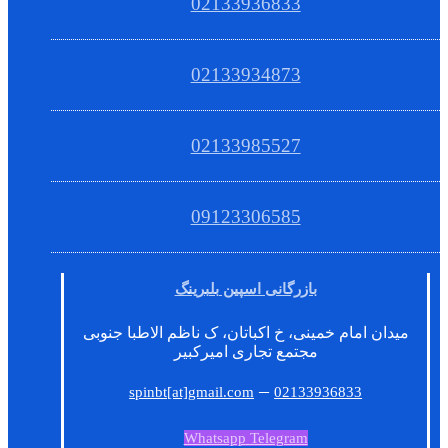
02133936833
02133934873
02133985527
09123306585
بازرگانی اسپین بلبرینگ
میدان امام خمینی، خ اکباتان، ک ناظم الاطبا جنوبی
مجتمع تجاری امیرکبیر
–
spinbt[at]gmail.com
02133936833
Whatsapp
Telegram