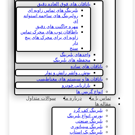
یاتاقان های فوق العاده دقیق
بلبرینگ های تماس زاویه ای
رولبرینگ های ساچمه استوانه
ای
مهره چاگنت های دقیق
یاطاقان توپ های محرک تماس
زاویه ای برای محرک های پیچ
دار
سنج
واحدهای بلبرینگ
محفظه های بلبرینگ
یاتاقان های ساده
بوش ، واشر رانش و نوار
یاتاقان ها و سیستم های مغناطیسی
بازاریابی خودرو
انواع گریس ها
تماس با ما
درباره ما
سوالات متداول
مقاله ها
بلبرینگ کف گرد
بورس انواع بلبرینگ
بلبرینگ صنعتی
بلبرینگ مینیاتوری
بلبرینگ بک استاپ