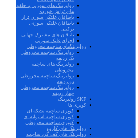
رولبرینگ های سوزنی با حلقه
های تراش خورده
یاطاقان غلتکی سوزن تراز
یاطاقان غلتکی سوزنی
ترکیبی
یاتاقان های مشترک جهانی
اجزای غلتک سوزنی
رولبرینگهای ساچمه مخروطی
رولبرینگ ساچمه مخروطی
یک ردیفه
رولبرینگ های ساچمه
مخروطی
رولبرینگ ساچمه مخروطی
دو ردیفه
رولبرینگ ساچمه مخروطی
چهار ردیفه
SKF رولبرینگ
کوپری ها
کوپری ساچمه بشکه ای
کوپری ساچمه استوانه ای
کوپری ساچمه مخروطی
رولبرینگ های کارب
رولبرینگ های کف گرد ساچمه