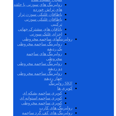
رولبرینگ های سوزنی با حلقه
های تراش خورده
یاطاقان غلتکی سوزن تراز
یاطاقان غلتکی سوزنی
ترکیبی
یاتاقان های مشترک جهانی
اجزای غلتک سوزنی
رولبرینگهای ساچمه مخروطی
رولبرینگ ساچمه مخروطی
یک ردیفه
رولبرینگ های ساچمه
مخروطی
رولبرینگ ساچمه مخروطی
دو ردیفه
رولبرینگ ساچمه مخروطی
چهار ردیفه
SKF رولبرینگ
کوپری ها
کوپری ساچمه بشکه ای
کوپری ساچمه استوانه ای
کوپری ساچمه مخروطی
رولبرینگ های کارب
رولبرینگ های کف گرد ساچمه