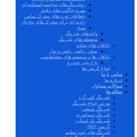
رولبرینگ های ساچمه استوانه ای
مهره چاگنت های دقیق
یاطاقان توپ های محرک تماس
زاویه ای برای محرک های پیچ دار
سنج
واحدهای بلبرینگ
محفظه های بلبرینگ
یاتاقان های ساده
بوش ، واشر رانش و نوار
یاتاقان ها و سیستم های مغناطیسی
بازاریابی خودرو
انواع گریس ها
تماس با ما
درباره ما
سوالات متداول
مقاله ها
بلبرینگ کف گرد
بورس انواع بلبرینگ
بلبرینگ صنعتی
بلبرینگ مینیاتوری
بلبرینگ بک استاپ
گریس SKF
بلبرینگ های خود تنظیم