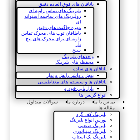
یاتاقان های فوق العاده دقیق
بلبرینگ های تماس زاویه ای
رولبرینگ های ساچمه استوانه
ای
مهره چاگنت های دقیق
یاطاقان توپ های محرک تماس
زاویه ای برای محرک های پیچ
دار
سنج
واحدهای بلبرینگ
محفظه های بلبرینگ
یاتاقان های ساده
بوش ، واشر رانش و نوار
یاتاقان ها و سیستم های مغناطیسی
بازاریابی خودرو
انواع گریس ها
تماس با ما
درباره ما
سوالات متداول
مقاله ها
بلبرینگ کف گرد
بورس انواع بلبرینگ
بلبرینگ صنعتی
بلبرینگ مینیاتوری
بلبرینگ بک استاپ