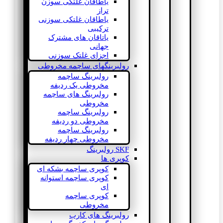
یاطاقان غلتکی سوزن
تراز
یاطاقان غلتکی سوزنی
ترکیبی
یاتاقان های مشترک
جهانی
اجزای غلتک سوزنی
رولبرینگهای ساچمه مخروطی
رولبرینگ ساچمه
مخروطی یک ردیفه
رولبرینگ های ساچمه
مخروطی
رولبرینگ ساچمه
مخروطی دو ردیفه
رولبرینگ ساچمه
مخروطی چهار ردیفه
SKF رولبرینگ
کوپری ها
کوپری ساچمه بشکه ای
کوپری ساچمه استوانه
ای
کوپری ساچمه
مخروطی
رولبرینگ های کارب