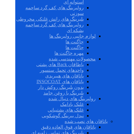
استوانه ای
رولبرینگ های کف گرد ساچمه
سوزنی
بلبرینگ های رانش غلتکی مخروطی
رولبرینگ های کف گرد ساچمه
بشکه ای
لوازم جانبی رولبرینگ ها
چاگنت ها
چاگنت ها
مهره چاگنت ها
محصولات مهندسی شده
یاطاقان Back های پشتی
واحدهای تحمل سنسور
یاتاقان های هیبریدی
یاتاقان های INSOCOAT
بدون بلبرینگ روکش دار
بلبرینگ با روغن جامد
رولبرینگ های دنبال شده
غلتک بادامک
غلتک های پشتیبانی
نیدل بیرینگ گوشکوبی
یاتاقان های نصب شده
یاتاقان های فوق العاده دقیق
بلبرینگ های تماس زاویه ای