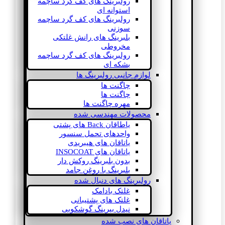
رولبرینگ های کف گرد ساچمه
استوانه ای
رولبرینگ های کف گرد ساچمه
سوزنی
بلبرینگ های رانش غلتکی
مخروطی
رولبرینگ های کف گرد ساچمه
بشکه ای
لوازم جانبی رولبرینگ ها
چاگنت ها
چاگنت ها
مهره چاگنت ها
محصولات مهندسی شده
یاطاقان Back های پشتی
واحدهای تحمل سنسور
یاتاقان های هیبریدی
یاتاقان های INSOCOAT
بدون بلبرینگ روکش دار
بلبرینگ با روغن جامد
رولبرینگ های دنبال شده
غلتک بادامک
غلتک های پشتیبانی
نیدل بیرینگ گوشکوبی
یاتاقان های نصب شده