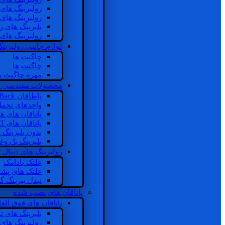
رولبرینگ های
رولبرینگ های
بلبرینگ های 
رولبرینگ های
لوازم جانبی رولبرینگ
چاگنت ها
چاگنت ها
مهره چاگنت ه
محصولات مهندسی 
یاطاقان Back های پشتی
واحدهای تحم
یاتاقان های ه
یاتاقان های INSOCOAT
بدون بلبرینگ 
بلبرینگ با رو
رولبرینگ های دنبال
غلتک بادامک
غلتک های پشت
نیدل بیرینگ 
یاتاقان های نصب شده
یاتاقان های فوق الع
بلبرینگ های ت
رولبرینگ های