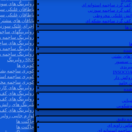
رولبرینگ های سوز
 کف گرد ساچمه استوانه ای
یاطاقان غلتکی سو
 کف گرد ساچمه سوزنی
یاطاقان غلتکی سو
رانش غلتکی مخروطی
یاتاقان های مشتر
 کف گرد ساچمه بشکه ای
اجزای غلتک سوزن
 ها
رولبرینگهای ساچ
رولبرینگ ساچمه 
رولبرینگ های سا
ا
رولبرینگ ساچمه 
شده
رولبرینگ ساچمه 
SKF رولبرینگ
ل سنسور
کوپری ها
یبریدی
کوپری ساچمه بشک
کوپری ساچمه استو
روکش دار
کوپری ساچمه مخ
غن جامد
رولبرینگ های کار
 شده
رولبرینگ های کف 
رولبرینگ های کف
یبانی
بلبرینگ های ران
گوشکوبی
رولبرینگ های کف
لوازم جانبی رولبری
اده دقیق
چاگنت ها
ماس زاویه ای
چاگنت ها
 ساچمه استوانه ای