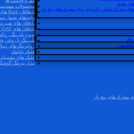
مهره چاگنت ها
ای دقیق
محصولات مهندسی
های محرک تماس زاویه ای برای محرک های پیچ دار
یاطاقان Back های پشتی
واحدهای تحمل سن
یاتاقان های هیبرید
یاتاقان های INSOCOAT
بدون بلبرینگ روک
وار
بلبرینگ با روغن جا
غناطیسی
رولبرینگ های دنبا
غلتک بادامک
غلتک های پشتیبانی
نیدل بیرینگ گوشک
ی محرک های پیچ دار