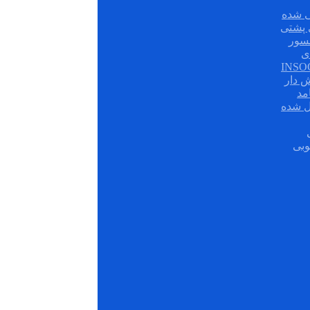
 شده
سور
ی
ش دار
مد
ل شده
وبی