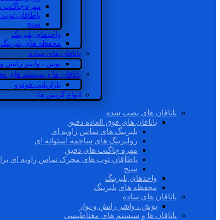
مهره چاگنت ه
یاطاقان توپ 
سنج
واحدهای بلبرینگ
محفظه های بلبرینگ
یاتاقان های ساده
بوش ، واشر رانش و ن
یاتاقان ها و سیستم های م
بازاریابی خودرو
انواع گریس ها
یاتاقان های نصب شده
یاتاقان های فوق العاده دقیق
بلبرینگ های تماس زاویه ای
رولبرینگ های ساچمه استوانه ای
مهره چاگنت های دقیق
یاطاقان توپ های محرک تماس زاویه ای برا
سنج
واحدهای بلبرینگ
محفظه های بلبرینگ
یاتاقان های ساده
بوش ، واشر رانش و نوار
یاتاقان ها و سیستم های مغناطیسی