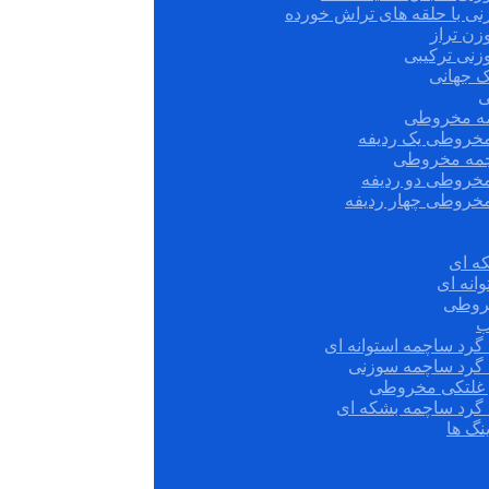
نی با حلقه های تراش خورده
زن تراز
زنی ترکیبی
ک جهانی
ی
مه مخروطی
مخروطی یک ردیفه
چمه مخروطی
مخروطی دو ردیفه
مخروطی چهار ردیفه
ه ای
انه ای
روطی
ب
گرد ساچمه استوانه ای
 گرد ساچمه سوزنی
ش غلتکی مخروطی
 گرد ساچمه بشکه ای
نگ ها