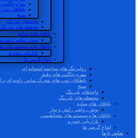
مهره چاگنت ه
یاطاقان توپ 
سنج
واحدهای بلبرینگ
محفظه های بلبرینگ
یاتاقان های ساده
بوش ، واشر رانش و ن
یاتاقان ها و سیستم های م
بازاریابی خودرو
انواع گریس ها
رولبرینگ های ساچمه استوانه ای
مهره چاگنت های دقیق
یاطاقان توپ های محرک تماس زاویه ای برا
سنج
واحدهای بلبرینگ
محفظه های بلبرینگ
یاتاقان های ساده
بوش ، واشر رانش و نوار
یاتاقان ها و سیستم های مغناطیسی
بازاریابی خودرو
انواع گریس ها
تماس با ما