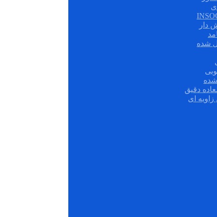
ی
ش دار
مد
ل شده
وبی
شده
عاده دقیق
زاویه ای