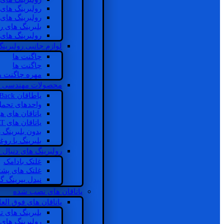
رولبرینگ های
رولبرینگ های
بلبرینگ های 
رولبرینگ های
لوازم جانبی رولبرینگ
چاگنت ها
چاگنت ها
مهره چاگنت ه
محصولات مهندسی 
یاطاقان Back های پشتی
واحدهای تحم
یاتاقان های ه
یاتاقان های INSOCOAT
بدون بلبرینگ 
بلبرینگ با رو
رولبرینگ های دنبال
غلتک بادامک
غلتک های پشت
نیدل بیرینگ 
یاتاقان های نصب شده
یاتاقان های فوق الع
بلبرینگ های ت
رولبرینگ های