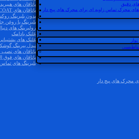
ای دقیق
یاتاقان های هیبرید
های محرک تماس زاویه ای برای محرک های پیچ دار
یاتاقان های INSOCOAT
بدون بلبرینگ روک
بلبرینگ با روغن جا
رولبرینگ های دنبا
غلتک بادامک
غلتک های پشتیبانی
وار
نیدل بیرینگ گوشک
غناطیسی
یاتاقان های نصب 
یاتاقان های فوق ال
بلبرینگ های تماس 
ی محرک های پیچ دار