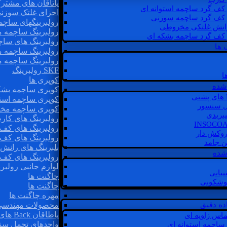
یاتاقان های مشتر
 کف گرد ساچمه استوانه ای
اجزای غلتک سوزن
 کف گرد ساچمه سوزنی
رولبرینگهای ساچ
رانش غلتکی مخروطی
رولبرینگ ساچمه 
 کف گرد ساچمه بشکه ای
رولبرینگ های سا
 ها
رولبرینگ ساچمه 
رولبرینگ ساچمه 
SKF رولبرینگ
ا
کوپری ها
شده
کوپری ساچمه بشک
کوپری ساچمه استو
ل سنسور
کوپری ساچمه مخ
یبریدی
رولبرینگ های کار
رولبرینگ های کف 
روکش دار
رولبرینگ های کف
غن جامد
بلبرینگ های ران
 شده
رولبرینگ های کف
لوازم جانبی رولبری
یبانی
چاگنت ها
گوشکوبی
چاگنت ها
مهره چاگنت ها
اده دقیق
محصولات مهندسی
یاطاقان Back های پشتی
ماس زاویه ای
واحدهای تحمل سن
 ساچمه استوانه ای