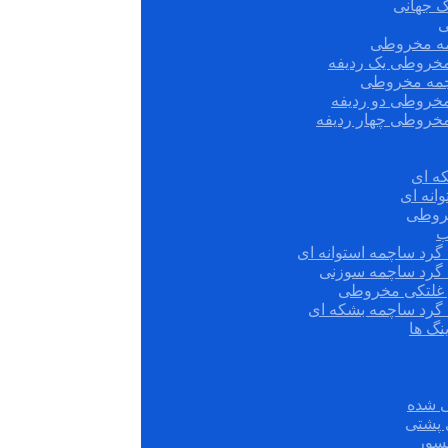
ک جهانی
ی
مه مخروطی
مخروطی یک ردیفه
چمه مخروطی
مخروطی دو ردیفه
مخروطی چهار ردیفه
ه ای
انه ای
روطی
ب
گرد ساچمه استوانه ای
 گرد ساچمه سوزنی
ش غلتکی مخروطی
 گرد ساچمه بشکه ای
نگ ها
 شده
سور