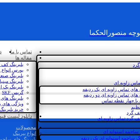
کوچه منصورالحکما
تماس با ما
د
مقاله ها
بلبرینگ کف 
گرد
بورس انواع ب
بلبرینگ صنع
بلبرینگ مینی
ماس زاویه ای
بلبرینگ بک 
 های تماس زاویه ای یک ردیفه
گریس SKF
 های تماس زاویه ای دو ردیفه
بلبرینگ های 
 با چهار نقطه تماس
ویژگی های ب
نظیم
خرید بلبرینگ
کف گرد
دانلود لیست قیمت 
ف گرد تماس زاویه ای
محصولات
 ساچمه استوانه ای
انواع بیرینگ
گ ساچمه استوانه ای یک ردیفه
بلبرینگ های ساچم