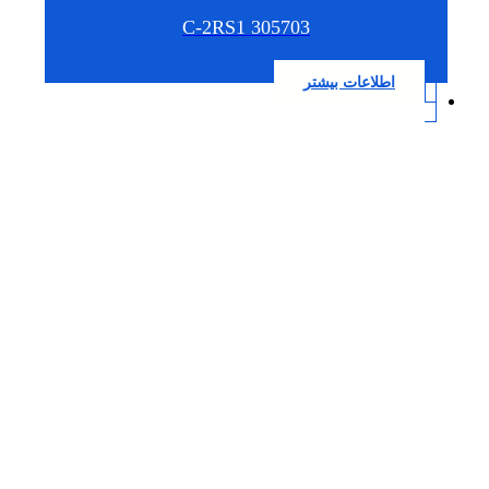
305703 C-2RS1
اطلاعات بیشتر