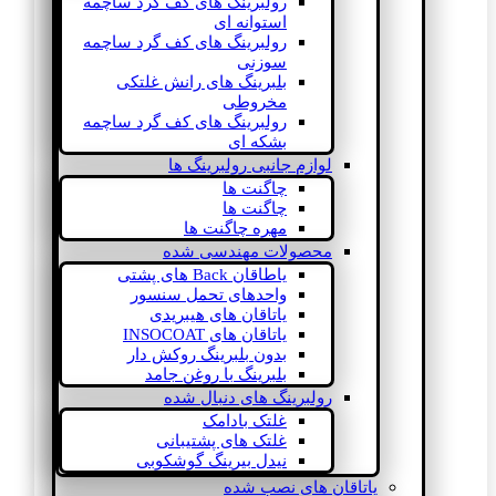
رولبرینگ های کف گرد ساچمه
استوانه ای
رولبرینگ های کف گرد ساچمه
سوزنی
بلبرینگ های رانش غلتکی
مخروطی
رولبرینگ های کف گرد ساچمه
بشکه ای
لوازم جانبی رولبرینگ ها
چاگنت ها
چاگنت ها
مهره چاگنت ها
محصولات مهندسی شده
یاطاقان Back های پشتی
واحدهای تحمل سنسور
یاتاقان های هیبریدی
یاتاقان های INSOCOAT
بدون بلبرینگ روکش دار
بلبرینگ با روغن جامد
رولبرینگ های دنبال شده
غلتک بادامک
غلتک های پشتیبانی
نیدل بیرینگ گوشکوبی
یاتاقان های نصب شده