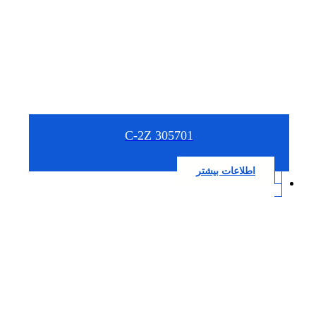
305701 C-2Z
اطلاعات بیشتر