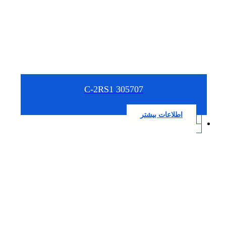
305707 C-2RS1
اطلاعات بیشتر