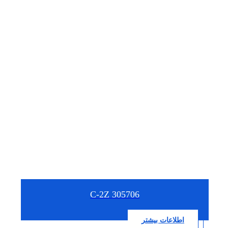
305706 C-2Z
اطلاعات بیشتر