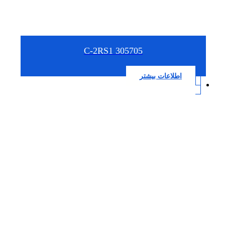
305705 C-2RS1
اطلاعات بیشتر