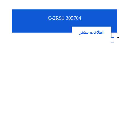
305704 C-2RS1
اطلاعات بیشتر