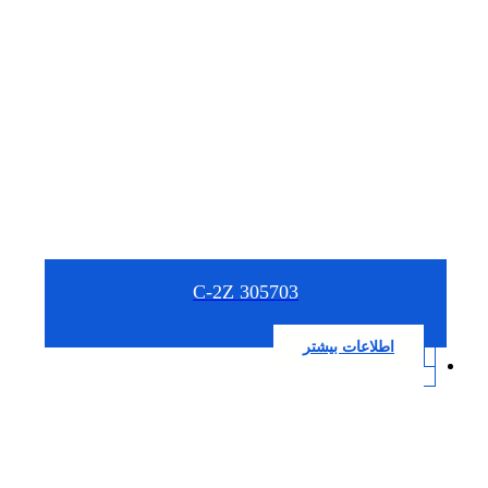
305703 C-2Z
اطلاعات بیشتر