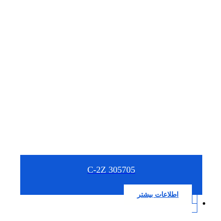
305705 C-2Z
اطلاعات بیشتر