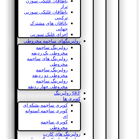
یاطاقان غلتکی سوزن
تراز
یاطاقان غلتکی سوزنی
ترکیبی
یاتاقان های مشترک
جهانی
اجزای غلتک سوزنی
رولبرینگهای ساچمه مخروطی
رولبرینگ ساچمه
مخروطی یک ردیفه
رولبرینگ های ساچمه
مخروطی
رولبرینگ ساچمه
مخروطی دو ردیفه
رولبرینگ ساچمه
مخروطی چهار ردیفه
SKF رولبرینگ
کوپری ها
کوپری ساچمه بشکه ای
کوپری ساچمه استوانه
ای
کوپری ساچمه
مخروطی
رولبرینگ های کارب