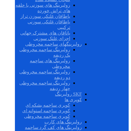
رولبرینگ های سوزنی با حلقه
های تراش خورده
یاطاقان غلتکی سوزن تراز
یاطاقان غلتکی سوزنی
ترکیبی
یاتاقان های مشترک جهانی
اجزای غلتک سوزنی
رولبرینگهای ساچمه مخروطی
رولبرینگ ساچمه مخروطی
یک ردیفه
رولبرینگ های ساچمه
مخروطی
رولبرینگ ساچمه مخروطی
دو ردیفه
رولبرینگ ساچمه مخروطی
چهار ردیفه
SKF رولبرینگ
کوپری ها
کوپری ساچمه بشکه ای
کوپری ساچمه استوانه ای
کوپری ساچمه مخروطی
رولبرینگ های کارب
رولبرینگ های کف گرد ساچمه