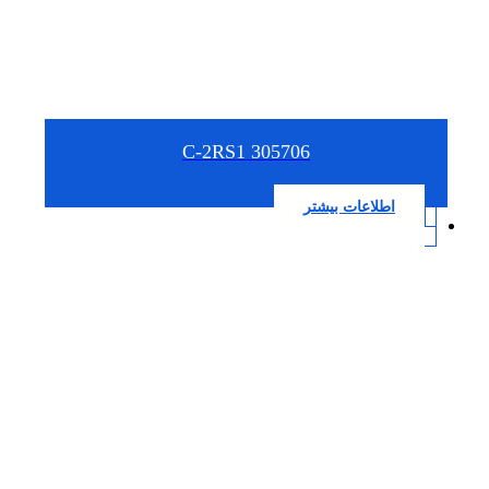
305706 C-2RS1
اطلاعات بیشتر