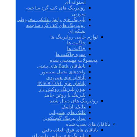
استوانه ای
رولبرینگ های کف گرد ساچمه
سوزنی
بلبرینگ های رانش غلتکی مخروطی
رولبرینگ های کف گرد ساچمه
بشکه ای
لوازم جانبی رولبرینگ ها
چاگنت ها
چاگنت ها
مهره چاگنت ها
محصولات مهندسی شده
یاطاقان Back های پشتی
واحدهای تحمل سنسور
یاتاقان های هیبریدی
یاتاقان های INSOCOAT
بدون بلبرینگ روکش دار
بلبرینگ با روغن جامد
رولبرینگ های دنبال شده
غلتک بادامک
غلتک های پشتیبانی
نیدل بیرینگ گوشکوبی
یاتاقان های نصب شده
یاتاقان های فوق العاده دقیق
بلبرینگ های تماس زاویه ای