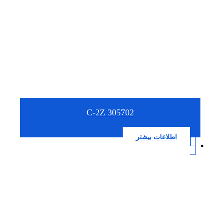
305702 C-2Z
اطلاعات بیشتر