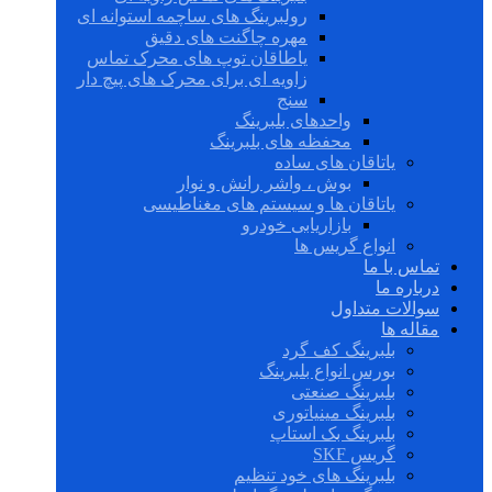
رولبرینگ های ساچمه استوانه ای
مهره چاگنت های دقیق
یاطاقان توپ های محرک تماس
زاویه ای برای محرک های پیچ دار
سنج
واحدهای بلبرینگ
محفظه های بلبرینگ
یاتاقان های ساده
بوش ، واشر رانش و نوار
یاتاقان ها و سیستم های مغناطیسی
بازاریابی خودرو
انواع گریس ها
تماس با ما
درباره ما
سوالات متداول
مقاله ها
بلبرینگ کف گرد
بورس انواع بلبرینگ
بلبرینگ صنعتی
بلبرینگ مینیاتوری
بلبرینگ بک استاپ
گریس SKF
بلبرینگ های خود تنظیم