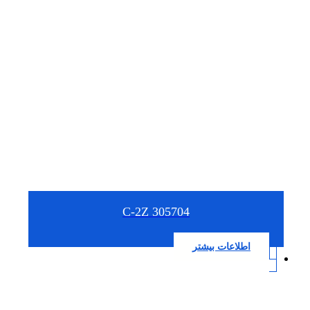
305704 C-2Z
اطلاعات بیشتر