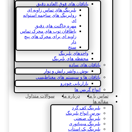
یاتاقان های فوق العاده دقیق
بلبرینگ های تماس زاویه ای
رولبرینگ های ساچمه استوانه
ای
مهره چاگنت های دقیق
یاطاقان توپ های محرک تماس
زاویه ای برای محرک های پیچ
دار
سنج
واحدهای بلبرینگ
محفظه های بلبرینگ
یاتاقان های ساده
بوش ، واشر رانش و نوار
یاتاقان ها و سیستم های مغناطیسی
بازاریابی خودرو
انواع گریس ها
تماس با ما
درباره ما
سوالات متداول
مقاله ها
بلبرینگ کف گرد
بورس انواع بلبرینگ
بلبرینگ صنعتی
بلبرینگ مینیاتوری
بلبرینگ بک استاپ