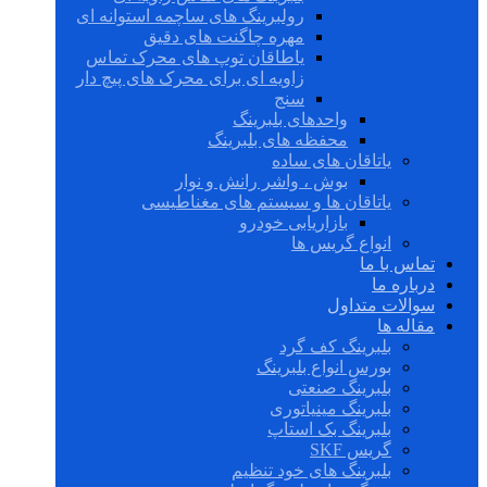
رولبرینگ های ساچمه استوانه ای
مهره چاگنت های دقیق
یاطاقان توپ های محرک تماس
زاویه ای برای محرک های پیچ دار
سنج
واحدهای بلبرینگ
محفظه های بلبرینگ
یاتاقان های ساده
بوش ، واشر رانش و نوار
یاتاقان ها و سیستم های مغناطیسی
بازاریابی خودرو
انواع گریس ها
تماس با ما
درباره ما
سوالات متداول
مقاله ها
بلبرینگ کف گرد
بورس انواع بلبرینگ
بلبرینگ صنعتی
بلبرینگ مینیاتوری
بلبرینگ بک استاپ
گریس SKF
بلبرینگ های خود تنظیم