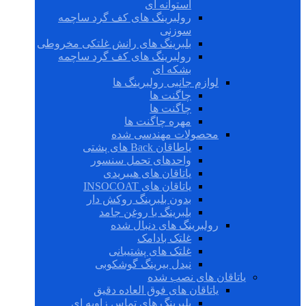
استوانه ای
رولبرینگ های کف گرد ساچمه
سوزنی
بلبرینگ های رانش غلتکی مخروطی
رولبرینگ های کف گرد ساچمه
بشکه ای
لوازم جانبی رولبرینگ ها
چاگنت ها
چاگنت ها
مهره چاگنت ها
محصولات مهندسی شده
یاطاقان Back های پشتی
واحدهای تحمل سنسور
یاتاقان های هیبریدی
یاتاقان های INSOCOAT
بدون بلبرینگ روکش دار
بلبرینگ با روغن جامد
رولبرینگ های دنبال شده
غلتک بادامک
غلتک های پشتیبانی
نیدل بیرینگ گوشکوبی
یاتاقان های نصب شده
یاتاقان های فوق العاده دقیق
بلبرینگ های تماس زاویه ای