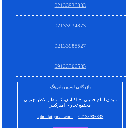
02133936833
02133934873
02133985527
09123306585
بازرگانی اسپین بلبرینگ
میدان امام خمینی، خ اکباتان، ک ناظم الاطبا جنوبی
مجتمع تجاری امیرکبیر
–
spinbt[at]gmail.com
02133936833