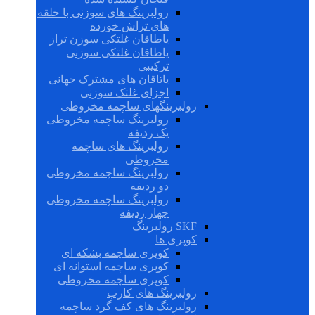
رولبرینگ های سوزنی با حلقه
های تراش خورده
یاطاقان غلتکی سوزن تراز
یاطاقان غلتکی سوزنی
ترکیبی
یاتاقان های مشترک جهانی
اجزای غلتک سوزنی
رولبرینگهای ساچمه مخروطی
رولبرینگ ساچمه مخروطی
یک ردیفه
رولبرینگ های ساچمه
مخروطی
رولبرینگ ساچمه مخروطی
دو ردیفه
رولبرینگ ساچمه مخروطی
چهار ردیفه
SKF رولبرینگ
کوپری ها
کوپری ساچمه بشکه ای
کوپری ساچمه استوانه ای
کوپری ساچمه مخروطی
رولبرینگ های کارب
رولبرینگ های کف گرد ساچمه