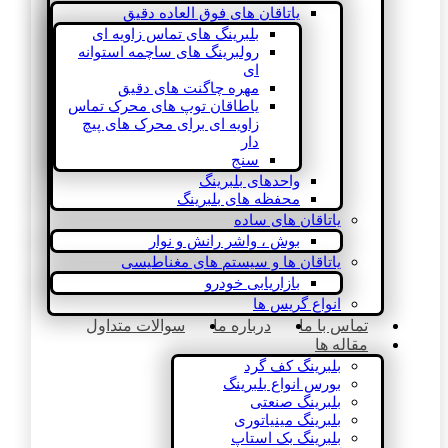
یاتاقان های فوق العاده دقیق
بلبرینگ های تماس زاویه ای
رولبرینگ های ساچمه استوانه
ای
مهره چاگنت های دقیق
یاطاقان توپ های محرک تماس
زاویه ای برای محرک های پیچ
دار
سنج
واحدهای بلبرینگ
محفظه های بلبرینگ
یاتاقان های ساده
بوش ، واشر رانش و نوار
یاتاقان ها و سیستم های مغناطیسی
بازاریابی خودرو
انواع گریس ها
تماس با ما
درباره ما
سوالات متداول
مقاله ها
بلبرینگ کف گرد
بورس انواع بلبرینگ
بلبرینگ صنعتی
بلبرینگ مینیاتوری
بلبرینگ بک استاپ