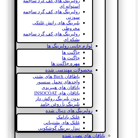
رولبرینگ های کف گرد ساچمه
استوانه ای
رولبرینگ های کف گرد ساچمه
سوزنی
بلبرینگ های رانش غلتکی
مخروطی
رولبرینگ های کف گرد ساچمه
بشکه ای
لوازم جانبی رولبرینگ ها
چاگنت ها
چاگنت ها
مهره چاگنت ها
محصولات مهندسی شده
یاطاقان Back های پشتی
واحدهای تحمل سنسور
یاتاقان های هیبریدی
یاتاقان های INSOCOAT
بدون بلبرینگ روکش دار
بلبرینگ با روغن جامد
رولبرینگ های دنبال شده
غلتک بادامک
غلتک های پشتیبانی
نیدل بیرینگ گوشکوبی
یاتاقان های نصب شده