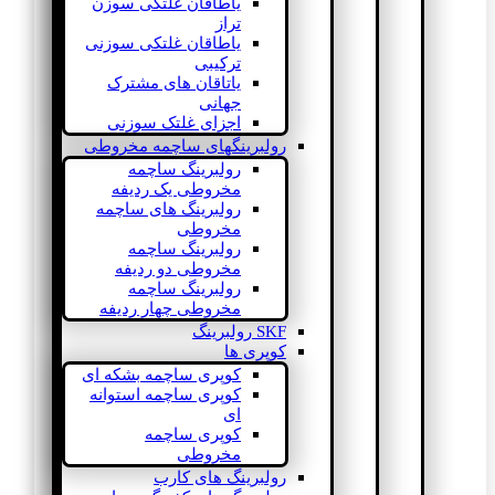
یاطاقان غلتکی سوزن
تراز
یاطاقان غلتکی سوزنی
ترکیبی
یاتاقان های مشترک
جهانی
اجزای غلتک سوزنی
رولبرینگهای ساچمه مخروطی
رولبرینگ ساچمه
مخروطی یک ردیفه
رولبرینگ های ساچمه
مخروطی
رولبرینگ ساچمه
مخروطی دو ردیفه
رولبرینگ ساچمه
مخروطی چهار ردیفه
SKF رولبرینگ
کوپری ها
کوپری ساچمه بشکه ای
کوپری ساچمه استوانه
ای
کوپری ساچمه
مخروطی
رولبرینگ های کارب