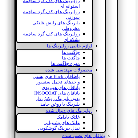
رولبرینگ های کف گرد ساچمه
استوانه ای
رولبرینگ های کف گرد ساچمه
سوزنی
بلبرینگ های رانش غلتکی
مخروطی
رولبرینگ های کف گرد ساچمه
بشکه ای
لوازم جانبی رولبرینگ ها
چاگنت ها
چاگنت ها
مهره چاگنت ها
محصولات مهندسی شده
یاطاقان Back های پشتی
واحدهای تحمل سنسور
یاتاقان های هیبریدی
یاتاقان های INSOCOAT
بدون بلبرینگ روکش دار
بلبرینگ با روغن جامد
رولبرینگ های دنبال شده
غلتک بادامک
غلتک های پشتیبانی
نیدل بیرینگ گوشکوبی
یاتاقان های نصب شده