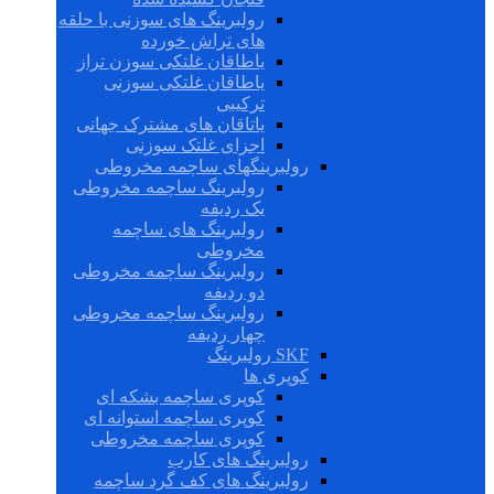
رولبرینگ های سوزنی با حلقه
های تراش خورده
یاطاقان غلتکی سوزن تراز
یاطاقان غلتکی سوزنی
ترکیبی
یاتاقان های مشترک جهانی
اجزای غلتک سوزنی
رولبرینگهای ساچمه مخروطی
رولبرینگ ساچمه مخروطی
یک ردیفه
رولبرینگ های ساچمه
مخروطی
رولبرینگ ساچمه مخروطی
دو ردیفه
رولبرینگ ساچمه مخروطی
چهار ردیفه
SKF رولبرینگ
کوپری ها
کوپری ساچمه بشکه ای
کوپری ساچمه استوانه ای
کوپری ساچمه مخروطی
رولبرینگ های کارب
رولبرینگ های کف گرد ساچمه