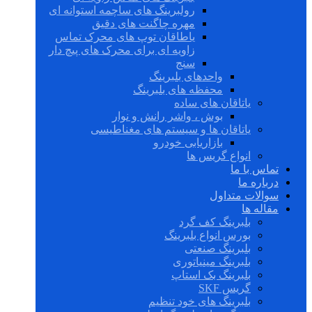
رولبرینگ های ساچمه استوانه ای
مهره چاگنت های دقیق
یاطاقان توپ های محرک تماس
زاویه ای برای محرک های پیچ دار
سنج
واحدهای بلبرینگ
محفظه های بلبرینگ
یاتاقان های ساده
بوش ، واشر رانش و نوار
یاتاقان ها و سیستم های مغناطیسی
بازاریابی خودرو
انواع گریس ها
تماس با ما
درباره ما
سوالات متداول
مقاله ها
بلبرینگ کف گرد
بورس انواع بلبرینگ
بلبرینگ صنعتی
بلبرینگ مینیاتوری
بلبرینگ بک استاپ
گریس SKF
بلبرینگ های خود تنظیم