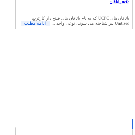
ucfc یاتاقان
یاتاقان های UCFC که به نام یاتاقان های فلنج دار کارتریج
Unitized نیز شناخته می شوند، نوعی واحد ...
ادامه مطلب