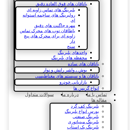
یاتاقان های فوق العاده دقیق
بلبرینگ های تماس زاویه ای
رولبرینگ های ساچمه استوانه
ای
مهره چاگنت های دقیق
یاطاقان توپ های محرک تماس
زاویه ای برای محرک های پیچ
دار
سنج
واحدهای بلبرینگ
محفظه های بلبرینگ
یاتاقان های ساده
بوش ، واشر رانش و نوار
یاتاقان ها و سیستم های مغناطیسی
بازاریابی خودرو
انواع گریس ها
تماس با ما
درباره ما
سوالات متداول
مقاله ها
بلبرینگ کف گرد
بورس انواع بلبرینگ
بلبرینگ صنعتی
بلبرینگ مینیاتوری
بلبرینگ بک استاپ