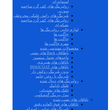
استوانه ای
رولبرینگ های کف گرد ساچمه
سوزنی
بلبرینگ های رانش غلتکی مخروطی
رولبرینگ های کف گرد ساچمه
بشکه ای
لوازم جانبی رولبرینگ ها
چاگنت ها
چاگنت ها
مهره چاگنت ها
محصولات مهندسی شده
یاطاقان Back های پشتی
واحدهای تحمل سنسور
یاتاقان های هیبریدی
یاتاقان های INSOCOAT
بدون بلبرینگ روکش دار
بلبرینگ با روغن جامد
رولبرینگ های دنبال شده
غلتک بادامک
غلتک های پشتیبانی
نیدل بیرینگ گوشکوبی
یاتاقان های نصب شده
یاتاقان های فوق العاده دقیق
بلبرینگ های تماس زاویه ای