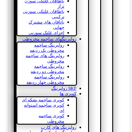
یاطاقان غلتکی سوزن
تراز
یاطاقان غلتکی سوزنی
ترکیبی
یاتاقان های مشترک
جهانی
اجزای غلتک سوزنی
رولبرینگهای ساچمه مخروطی
رولبرینگ ساچمه
مخروطی یک ردیفه
رولبرینگ های ساچمه
مخروطی
رولبرینگ ساچمه
مخروطی دو ردیفه
رولبرینگ ساچمه
مخروطی چهار ردیفه
SKF رولبرینگ
کوپری ها
کوپری ساچمه بشکه ای
کوپری ساچمه استوانه
ای
کوپری ساچمه
مخروطی
رولبرینگ های کارب