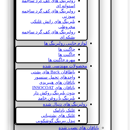
رولبرینگ های کف گرد ساچمه
استوانه ای
رولبرینگ های کف گرد ساچمه
سوزنی
بلبرینگ های رانش غلتکی
مخروطی
رولبرینگ های کف گرد ساچمه
بشکه ای
لوازم جانبی رولبرینگ ها
چاگنت ها
چاگنت ها
مهره چاگنت ها
محصولات مهندسی شده
یاطاقان Back های پشتی
واحدهای تحمل سنسور
یاتاقان های هیبریدی
یاتاقان های INSOCOAT
بدون بلبرینگ روکش دار
بلبرینگ با روغن جامد
رولبرینگ های دنبال شده
غلتک بادامک
غلتک های پشتیبانی
نیدل بیرینگ گوشکوبی
یاتاقان های نصب شده