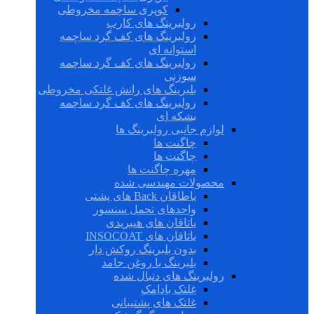
کوپری ساچمه مخروطی
رولبرینگ های کارب
رولبرینگ های کف گرد ساچمه
استوانه ای
رولبرینگ های کف گرد ساچمه
سوزنی
بلبرینگ های رانش غلتکی مخروطی
رولبرینگ های کف گرد ساچمه
بشکه ای
لوازم جانبی رولبرینگ ها
چاگنت ها
چاگنت ها
مهره چاگنت ها
محصولات مهندسی شده
یاطاقان Back های پشتی
واحدهای تحمل سنسور
یاتاقان های هیبریدی
یاتاقان های INSOCOAT
بدون بلبرینگ روکش دار
بلبرینگ با روغن جامد
رولبرینگ های دنبال شده
غلتک بادامک
غلتک های پشتیبانی