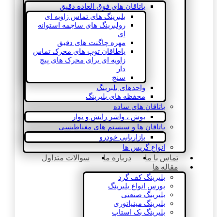
یاتاقان های فوق العاده دقیق
بلبرینگ های تماس زاویه ای
رولبرینگ های ساچمه استوانه
ای
مهره چاگنت های دقیق
یاطاقان توپ های محرک تماس
زاویه ای برای محرک های پیچ
دار
سنج
واحدهای بلبرینگ
محفظه های بلبرینگ
یاتاقان های ساده
بوش ، واشر رانش و نوار
یاتاقان ها و سیستم های مغناطیسی
بازاریابی خودرو
انواع گریس ها
تماس با ما
درباره ما
سوالات متداول
مقاله ها
بلبرینگ کف گرد
بورس انواع بلبرینگ
بلبرینگ صنعتی
بلبرینگ مینیاتوری
بلبرینگ بک استاپ