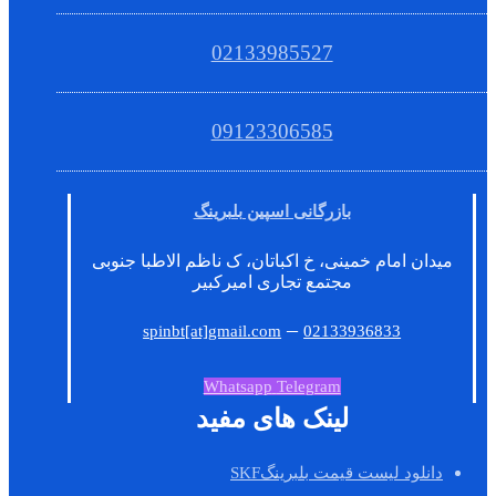
02133985527
09123306585
بازرگانی اسپین بلبرینگ
میدان امام خمینی، خ اکباتان، ک ناظم الاطبا جنوبی
مجتمع تجاری امیرکبیر
–
spinbt[at]gmail.com
02133936833
Whatsapp
Telegram
لینک های مفید
دانلود لیست قیمت بلبرینگSKF