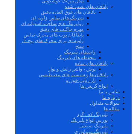
نیدل بیرینگ گوشکوبی
یاتاقان های نصب شده
یاتاقان های فوق العاده دقیق
بلبرینگ های تماس زاویه ای
رولبرینگ های ساچمه استوانه ای
مهره چاگنت های دقیق
یاطاقان توپ های محرک تماس
زاویه ای برای محرک های پیچ دار
سنج
واحدهای بلبرینگ
محفظه های بلبرینگ
یاتاقان های ساده
بوش ، واشر رانش و نوار
یاتاقان ها و سیستم های مغناطیسی
بازاریابی خودرو
انواع گریس ها
تماس با ما
درباره ما
سوالات متداول
مقاله ها
بلبرینگ کف گرد
بورس انواع بلبرینگ
بلبرینگ صنعتی
بلبرینگ مینیاتوری